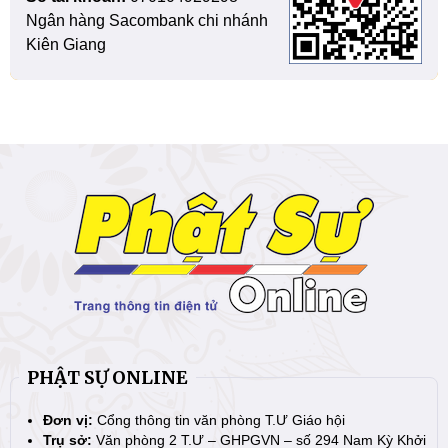
Ngân hàng Sacombank chi nhánh
Kiên Giang
PHẬT SỰ ONLINE
Đơn vị:
Cổng thông tin văn phòng T.Ư Giáo hội
Trụ sở:
Văn phòng 2 T.Ư – GHPGVN – số 294 Nam Kỳ Khởi