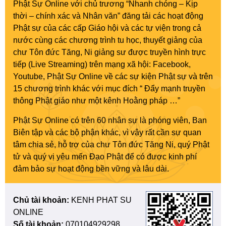
Phật Sự Online với chủ trương “Nhanh chóng – Kịp
thời – chính xác và Nhân văn” đăng tải các hoạt động
Phật sự của các cấp Giáo hội và các tự viện trong cả
nước cùng các chương trình tu học, thuyết giảng của
chư Tôn đức Tăng, Ni giảng sư được truyền hình trực
tiếp (Live Streaming) trên mạng xã hội: Facebook,
Youtube, Phật Sự Online về các sự kiện Phật sự và trên
15 chương trình khác với mục đích “ Đẩy mạnh truyền
thông Phật giáo như một kênh Hoằng pháp …”
Phật Sự Online có trên 60 nhân sự là phóng viên, Ban
Biên tập và các bộ phận khác, vì vậy rất cần sự quan
tâm chia sẻ, hỗ trợ của chư Tôn đức Tăng Ni, quý Phật
tử và quý vị yêu mến Đạo Phật để có được kinh phí
đảm bảo sự hoạt động bền vững và lâu dài.
Chủ tài khoản:
KENH PHAT SU
ONLINE
Số tài khoản:
070104929298