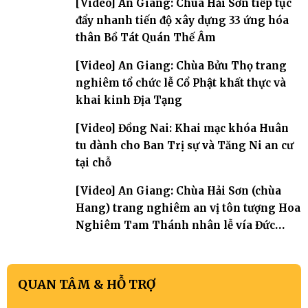
[Video] An Giang: Chùa Hải Sơn tiếp tục
đẩy nhanh tiến độ xây dựng 33 ứng hóa
thân Bồ Tát Quán Thế Âm
[Video] An Giang: Chùa Bửu Thọ trang
nghiêm tổ chức lễ Cổ Phật khất thực và
khai kinh Địa Tạng
[Video] Đồng Nai: Khai mạc khóa Huân
tu dành cho Ban Trị sự và Tăng Ni an cư
tại chỗ
[Video] An Giang: Chùa Hải Sơn (chùa
Hang) trang nghiêm an vị tôn tượng Hoa
Nghiêm Tam Thánh nhân lễ vía Đức
Quán Thế Âm Bồ tát thành đạo
QUAN TÂM & HỖ TRỢ