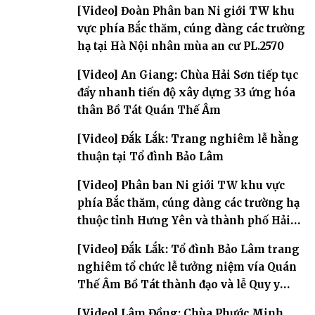
[Video] Đoàn Phân ban Ni giới TW khu
vực phía Bắc thăm, cúng dàng các trường
hạ tại Hà Nội nhân mùa an cư PL.2570
[Video] An Giang: Chùa Hải Sơn tiếp tục
đẩy nhanh tiến độ xây dựng 33 ứng hóa
thân Bồ Tát Quán Thế Âm
[Video] Đắk Lắk: Trang nghiêm lễ hằng
thuận tại Tổ đình Bảo Lâm
[Video] Phân ban Ni giới TW khu vực
phía Bắc thăm, cúng dàng các trường hạ
thuộc tỉnh Hưng Yên và thành phố Hải
Phòng
[Video] Đắk Lắk: Tổ đình Bảo Lâm trang
nghiêm tổ chức lễ tưởng niệm vía Quán
Thế Âm Bồ Tát thành đạo và lễ Quy y
Tam bảo
[Video] Lâm Đồng: Chùa Phước Minh