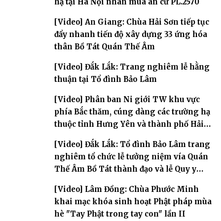
hạ tại Hà Nội nhân mùa an cư PL.2570
[Video] An Giang: Chùa Hải Sơn tiếp tục
đẩy nhanh tiến độ xây dựng 33 ứng hóa
thân Bồ Tát Quán Thế Âm
[Video] Đắk Lắk: Trang nghiêm lễ hằng
thuận tại Tổ đình Bảo Lâm
[Video] Phân ban Ni giới TW khu vực
phía Bắc thăm, cúng dàng các trường hạ
thuộc tỉnh Hưng Yên và thành phố Hải
Phòng
[Video] Đắk Lắk: Tổ đình Bảo Lâm trang
nghiêm tổ chức lễ tưởng niệm vía Quán
Thế Âm Bồ Tát thành đạo và lễ Quy y
Tam bảo
[Video] Lâm Đồng: Chùa Phước Minh
khai mạc khóa sinh hoạt Phật pháp mùa
hè "Tay Phật trong tay con" lần II