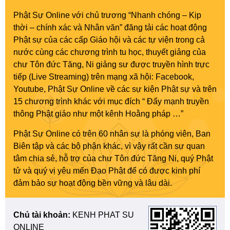
Phật Sự Online với chủ trương “Nhanh chóng – Kịp
thời – chính xác và Nhân văn” đăng tải các hoạt động
Phật sự của các cấp Giáo hội và các tự viện trong cả
nước cùng các chương trình tu học, thuyết giảng của
chư Tôn đức Tăng, Ni giảng sư được truyền hình trực
tiếp (Live Streaming) trên mạng xã hội: Facebook,
Youtube, Phật Sự Online về các sự kiện Phật sự và trên
15 chương trình khác với mục đích “ Đẩy mạnh truyền
thông Phật giáo như một kênh Hoằng pháp …”
Phật Sự Online có trên 60 nhân sự là phóng viên, Ban
Biên tập và các bộ phận khác, vì vậy rất cần sự quan
tâm chia sẻ, hỗ trợ của chư Tôn đức Tăng Ni, quý Phật
tử và quý vị yêu mến Đạo Phật để có được kinh phí
đảm bảo sự hoạt động bền vững và lâu dài.
Chủ tài khoản:
KENH PHAT SU
ONLINE