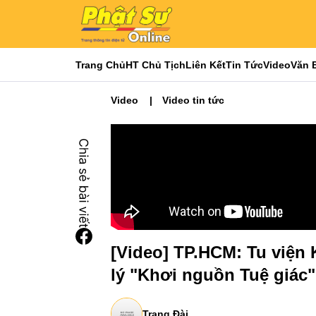
Trang Chủ
HT Chủ Tịch
Liên Kết
Tin Tức
Video
Văn 
Video
Video tin tức
[Video] TP.HCM: Tu viện 
lý "Khơi nguồn Tuệ giác"
Trang Đài