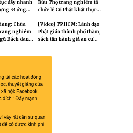
 tục đẩy nhanh
Bửu Thọ trang nghiêm tổ
kỳ IX (2022 – 2027)
dựng 33 ứng
chức lễ Cổ Phật khất thực
 Tát Quán Thế
và khai kinh Địa Tạng
Giang: Chùa
[Video] TP.HCM: Lãnh đạo
trang nghiêm
Phật giáo thành phố thăm,
Ngũ Bách danh
sách tấn hành giả an cư
thành đạo Bồ
khu vực II tại Tổ đình Hội
ế Âm
Khánh
g tải các hoạt động
ọc, thuyết giảng của
 xã hội: Facebook,
c đích “ Đẩy mạnh
vì vậy rất cần sự quan
t để có được kinh phí