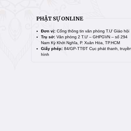
PHẬT SỰ ONLINE
Đơn vị:
Cổng thông tin văn phòng T.Ư Giáo hội
Trụ sở:
Văn phòng 2 T.Ư – GHPGVN – số 294
Nam Kỳ Khởi Nghĩa, P. Xuân Hòa, TP.HCM
Giấy phép:
84/GP-TTĐT Cục phát thanh, truyề
hình