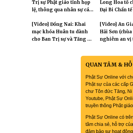
Trị sự Phật giáo tỉnh họp
Long Hoa tổ c
Phòng
lệ, thông qua nhân sự các
Đại Bi Chẩn tế
Ban trực thuộc
quốc thái dân
[Video] Đồng Nai: Khai
[Video] An Gi
mạc khóa Huân tu dành
Hải Sơn (chùa
cho Ban Trị sự và Tăng Ni
nghiêm an vị 
an cư tại chỗ
Hoa Nghiêm 
nhân lễ vía Đ
Âm Bồ tát thà
QUAN TÂM & HỖ
Phật Sự Online với ch
Phật sự của các cấp Gi
chư Tôn đức Tăng, Ni 
Youtube, Phật Sự Onli
truyền thông Phật gi
Phật Sự Online có trên
tâm chia sẻ, hỗ trợ c
đảm bảo sự hoạt động 