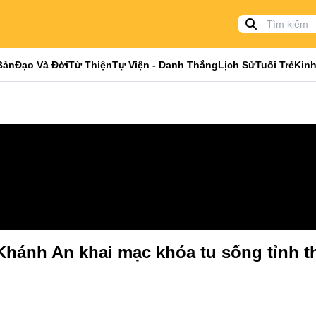
Bản
Đạo Và Đời
Từ Thiện
Tự Viện - Danh Thắng
Lịch Sử
Tuổi Trẻ
Kinh
Khánh An khai mạc khóa tu sống tỉnh th