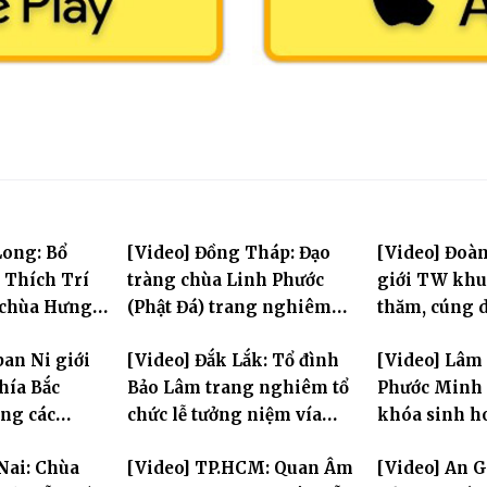
Long: Bổ
[Video] Đồng Tháp: Đạo
[Video] Đoà
 Thích Trí
tràng chùa Linh Phước
giới TW khu
 chùa Hưng
(Phật Đá) trang nghiêm
thăm, cúng 
Tưởng niệm -Húy nhật cố
trường hạ tạ
ban Ni giới
[Video] Đắk Lắk: Tổ đình
[Video] Lâm
Hòa thượng Thích Nhuận
mùa an cư PL
hía Bắc
Bảo Lâm trang nghiêm tổ
Phước Minh 
Sanh lần thứ 11
ng các
chức lễ tưởng niệm vía
khóa sinh h
ộc tỉnh Hưng
Quán Thế Âm Bồ Tát
mùa hè "Tay
Nai: Chùa
[Video] TP.HCM: Quan Âm
[Video] An 
phố Hải
thành đạo và lễ Quy y Tam
tay con" lần 