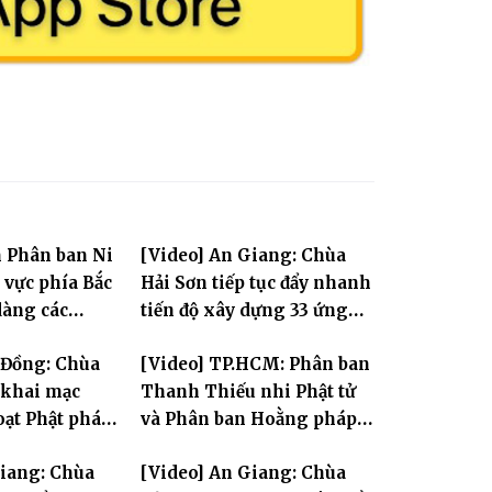
n Phân ban Ni
[Video] An Giang: Chùa
 vực phía Bắc
Hải Sơn tiếp tục đẩy nhanh
dàng các
tiến độ xây dựng 33 ứng
i Hà Nội nhân
hóa thân Bồ Tát Quán Thế
 Đồng: Chùa
[Video] TP.HCM: Phân ban
.2570
Âm
khai mạc
Thanh Thiếu nhi Phật tử
oạt Phật pháp
và Phân ban Hoằng pháp
 Phật trong
Thanh thiếu niên TƯ tổng
Giang: Chùa
[Video] An Giang: Chùa
II
kết công tác Phật sự nhiệm