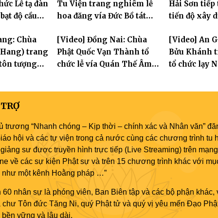
hức Lễ tạ đàn
Tu Viện trang nghiêm lễ
Hải Sơn tiếp
bảo
 bạt độ cầu
hoa đăng vía Đức Bồ tát
tiến độ xây 
 an
Quán Thế Âm thành đạo
hóa thân Bồ
ang: Chùa
[Video] Đồng Nai: Chùa
[Video] An 
Âm
 Hang) trang
Phật Quốc Vạn Thành tổ
Bửu Khánh 
tôn tượng
chức lễ vía Quán Thế Âm
tổ chức lạy 
Tam Thánh
thành đạo, trao 500 phần
nhân đại lễ 
ức Quán Thế
quà cho người dân khó
tát Quán Th
nh đạo
khăn
 TRỢ
ủ trương “Nhanh chóng – Kịp thời – chính xác và Nhân văn” đăn
áo hội và các tự viện trong cả nước cùng các chương trình tu h
giảng sư được truyền hình trực tiếp (Live Streaming) trên mạng
ne về các sự kiện Phật sự và trên 15 chương trình khác với mụ
áo như một kênh Hoằng pháp …”
 60 nhân sự là phóng viên, Ban Biên tập và các bộ phận khác, 
ủa chư Tôn đức Tăng Ni, quý Phật tử và quý vị yêu mến Đạo Phậ
bền vững và lâu dài.