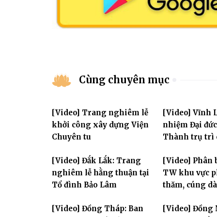
Cùng chuyên mục
[Video] Trang nghiêm lễ
[Video] Vĩnh 
khởi công xây dựng Viện
nhiệm Đại đức
Chuyên tu
Thành trụ trì
Huệ
[Video] Đắk Lắk: Trang
[Video] Phân 
nghiêm lễ hằng thuận tại
TW khu vực p
Tổ đình Bảo Lâm
thăm, cúng dà
trường hạ thu
[Video] Đồng Tháp: Ban
[Video] Đồng 
Yên và thành 