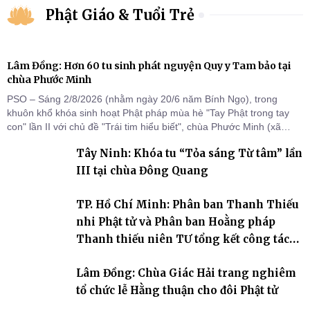
Phật Giáo & Tuổi Trẻ
Lâm Đồng: Hơn 60 tu sinh phát nguyện Quy y Tam bảo tại
chùa Phước Minh
PSO – Sáng 2/8/2026 (nhằm ngày 20/6 năm Bính Ngọ), trong
khuôn khổ khóa sinh hoạt Phật pháp mùa hè "Tay Phật trong tay
con" lần II với chủ đề "Trái tim hiểu biết", chùa Phước Minh (xã
Hàm Kiệm) đã trang nghiêm tổ chức lễ phát nguyện quy y Tam bảo
Tây Ninh: Khóa tu “Tỏa sáng Từ tâm” lần
cho hơn 60 tu sinh.
III tại chùa Đông Quang
TP. Hồ Chí Minh: Phân ban Thanh Thiếu
nhi Phật tử và Phân ban Hoằng pháp
Thanh thiếu niên TƯ tổng kết công tác
Phật sự nhiệm kỳ IX (2022 – 2027)
Lâm Đồng: Chùa Giác Hải trang nghiêm
tổ chức lễ Hằng thuận cho đôi Phật tử