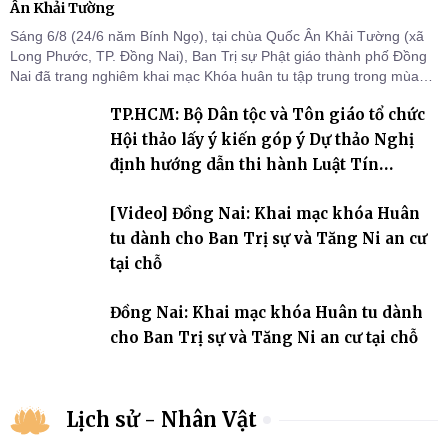
Ân Khải Tường
Sáng 6/8 (24/6 năm Bính Ngọ), tại chùa Quốc Ân Khải Tường (xã
Long Phước, TP. Đồng Nai), Ban Trị sự Phật giáo thành phố Đồng
Nai đã trang nghiêm khai mạc Khóa huân tu tập trung trong mùa
An cư kiết hạ Phật lịch 2570 dành cho chư Tăng hành giả an cư tại
TP.HCM: Bộ Dân tộc và Tôn giáo tổ chức
chỗ khu vực VII, VIII và trường hạ chùa Quốc Ân Khải Tường.
Hội thảo lấy ý kiến góp ý Dự thảo Nghị
định hướng dẫn thi hành Luật Tín
ngưỡng, tôn giáo
[Video] Đồng Nai: Khai mạc khóa Huân
tu dành cho Ban Trị sự và Tăng Ni an cư
tại chỗ
Đồng Nai: Khai mạc khóa Huân tu dành
cho Ban Trị sự và Tăng Ni an cư tại chỗ
Lịch sử - Nhân Vật