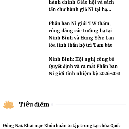
hành chính Giáo hội và sách
tấn chư hành giả Ni tại hạ
trường an cư Phân ban Ni giới
Phân ban Ni giới TW thăm,
tỉnh
cúng dàng các trường hạ tại
Ninh Bình và Hưng Yên: Lan
tỏa tinh thần hộ trì Tam bảo
Ninh Bình: Hội nghị công bố
Quyết định và ra mắt Phân ban
Ni giới tỉnh nhiệm kỳ 2026-2031
Tiêu điểm
Đồng Nai: Khai mạc Khóa huân tu tập trung tại chùa Quốc