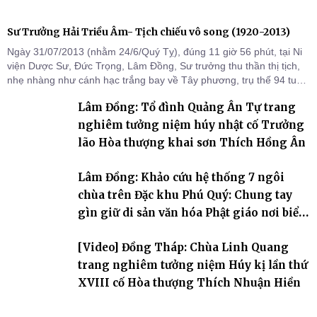
Sư Trưởng Hải Triều Âm- Tịch chiếu vô song (1920-2013)
Ngày 31/07/2013 (nhằm 24/6/Quý Tỵ), đúng 11 giờ 56 phút, tại Ni
viện Dược Sư, Đức Trọng, Lâm Đồng, Sư trưởng thu thần thị tịch,
nhẹ nhàng như cánh hạc trắng bay về Tây phương, trụ thế 94 tuổi
đời, 60 hạ lạp.
Lâm Đồng: Tổ đình Quảng Ân Tự trang
nghiêm tưởng niệm húy nhật cố Trưởng
lão Hòa thượng khai sơn Thích Hồng Ân
Lâm Đồng: Khảo cứu hệ thống 7 ngôi
chùa trên Đặc khu Phú Quý: Chung tay
gìn giữ di sản văn hóa Phật giáo nơi biển
đảo
[Video] Đồng Tháp: Chùa Linh Quang
trang nghiêm tưởng niệm Húy kị lần thứ
XVIII cố Hòa thượng Thích Nhuận Hiền