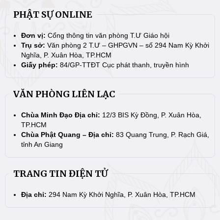
PHẬT SỰ ONLINE
Đơn vị:
Cổng thông tin văn phòng T.Ư Giáo hội
Trụ sở:
Văn phòng 2 T.Ư – GHPGVN – số 294 Nam Kỳ Khởi
Nghĩa, P. Xuân Hòa, TP.HCM
Giấy phép:
84/GP-TTĐT Cục phát thanh, truyền hình
VĂN PHÒNG LIÊN LẠC
Chùa Minh Đạo Địa chỉ:
12/3 BIS Kỳ Đồng, P. Xuân Hòa,
TP.HCM
Chùa Phật Quang – Địa chỉ:
83 Quang Trung, P. Rạch Giá,
tỉnh An Giang
TRANG TIN ĐIỆN TỬ
Địa chỉ:
294 Nam Kỳ Khởi Nghĩa, P. Xuân Hòa, TP.HCM