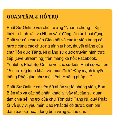
QUAN TÂM & HỖ TRỢ
Phật Sự Online với chủ trương “Nhanh chóng – Kịp
thời – chính xác và Nhân văn” đăng tải các hoạt động
Phật sự của các cấp Giáo hội và các tự viện trong cả
nước cùng các chương trình tu học, thuyết giảng của
chư Tôn đức Tăng, Ni giảng sư được truyền hình trực
tiếp (Live Streaming) trên mạng xã hội: Facebook,
Youtube, Phật Sự Online về các sự kiện Phật sự và trên
15 chương trình khác với mục đích “ Đẩy mạnh truyền
thông Phật giáo như một kênh Hoằng pháp …”
Phật Sự Online có trên 60 nhân sự là phóng viên, Ban
Biên tập và các bộ phận khác, vì vậy rất cần sự quan
tâm chia sẻ, hỗ trợ của chư Tôn đức Tăng Ni, quý Phật
tử và quý vị yêu mến Đạo Phật để có được kinh phí
đảm bảo sự hoạt động bền vững và lâu dài.