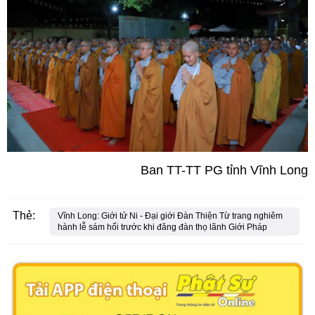
Ban TT-TT PG tỉnh Vĩnh Long
Thẻ:
Vĩnh Long: Giới tử Ni - Đại giới Đàn Thiện Từ trang nghiêm
hành lễ sám hối trước khi đăng đàn thọ lãnh Giới Pháp