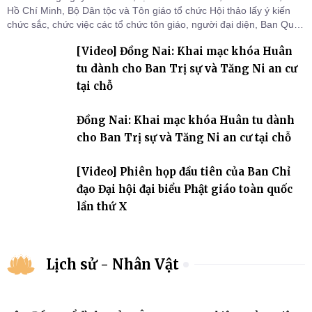
Hồ Chí Minh, Bộ Dân tộc và Tôn giáo tổ chức Hội thảo lấy ý kiến
chức sắc, chức việc các tổ chức tôn giáo, người đại diện, Ban Quản
lý cơ sở tín ngưỡng các tỉnh, thành phố khu vực phía Nam nhằm
[Video] Đồng Nai: Khai mạc khóa Huân
góp ý hoàn thiện hồ sơ Dự thảo Nghị định quy định chi tiết một số
điều và biện pháp để tổ chức
tu dành cho Ban Trị sự và Tăng Ni an cư
tại chỗ
Đồng Nai: Khai mạc khóa Huân tu dành
cho Ban Trị sự và Tăng Ni an cư tại chỗ
[Video] Phiên họp đầu tiên của Ban Chỉ
đạo Đại hội đại biểu Phật giáo toàn quốc
lần thứ X
Lịch sử - Nhân Vật