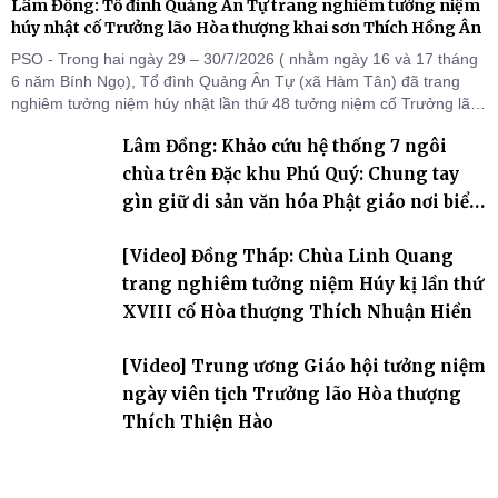
Lâm Đồng: Tổ đình Quảng Ân Tự trang nghiêm tưởng niệm
húy nhật cố Trưởng lão Hòa thượng khai sơn Thích Hồng Ân
PSO - Trong hai ngày 29 – 30/7/2026 ( nhằm ngày 16 và 17 tháng
6 năm Bính Ngọ), Tổ đình Quảng Ân Tự (xã Hàm Tân) đã trang
nghiêm tưởng niệm húy nhật lần thứ 48 tưởng niệm cố Trưởng lão
Hòa thượng thượng Hồng hạ Ân – bậc khai sơn Tổ đình Quảng Ân.
Lâm Đồng: Khảo cứu hệ thống 7 ngôi
Chư Tôn đức Tăng Ni, môn đồ pháp quyến cùng đông đảo thiện tín
Phật tử đã đồng vân tập về đạo tràng, th
chùa trên Đặc khu Phú Quý: Chung tay
gìn giữ di sản văn hóa Phật giáo nơi biển
đảo
[Video] Đồng Tháp: Chùa Linh Quang
trang nghiêm tưởng niệm Húy kị lần thứ
XVIII cố Hòa thượng Thích Nhuận Hiền
[Video] Trung ương Giáo hội tưởng niệm
ngày viên tịch Trưởng lão Hòa thượng
Thích Thiện Hào