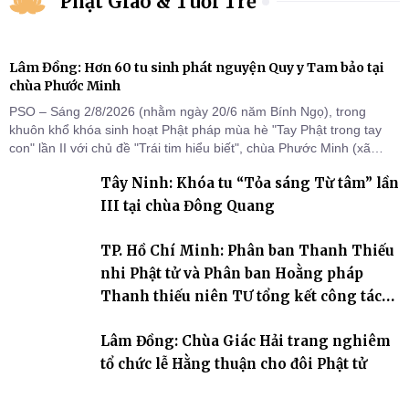
Phật Giáo & Tuổi Trẻ
Lâm Đồng: Hơn 60 tu sinh phát nguyện Quy y Tam bảo tại
chùa Phước Minh
PSO – Sáng 2/8/2026 (nhằm ngày 20/6 năm Bính Ngọ), trong
khuôn khổ khóa sinh hoạt Phật pháp mùa hè "Tay Phật trong tay
con" lần II với chủ đề "Trái tim hiểu biết", chùa Phước Minh (xã
Hàm Kiệm) đã trang nghiêm tổ chức lễ phát nguyện quy y Tam bảo
Tây Ninh: Khóa tu “Tỏa sáng Từ tâm” lần
cho hơn 60 tu sinh.
III tại chùa Đông Quang
TP. Hồ Chí Minh: Phân ban Thanh Thiếu
nhi Phật tử và Phân ban Hoằng pháp
Thanh thiếu niên TƯ tổng kết công tác
Phật sự nhiệm kỳ IX (2022 – 2027)
Lâm Đồng: Chùa Giác Hải trang nghiêm
tổ chức lễ Hằng thuận cho đôi Phật tử