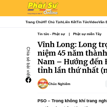
Trang Chủ
HT Chủ Tịch
Liên Kết
Tin Tức
Video
Văn 
Tin tức - Phật sự
Phật sự miền Tây
Vĩnh Long: Long tr
niệm 45 năm thành 
Nam – Hướng đến Đạ
tỉnh lần thứ nhất (
Chúc Nghiêm
PSO – Trong không khí trang ngh