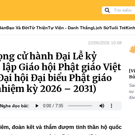
Bản
Đạo Và Đời
Từ Thiện
Tự Viện - Danh Thắng
Lịch Sử
Tuổi Trẻ
Kinh
22/05/2026 10:08
ọng cử hành Đại Lễ kỷ
lập Giáo hội Phật giáo Việt
[V
i hội Đại biểu Phật giáo
Bử
nhiệm kỳ 2026 – 2031)
Sá
sự
đà
đại
Nghe đọc bài:
của
qua
và
iêm, đoàn kết và thắm đượm tinh thần hộ quốc