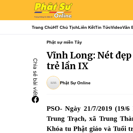
Trang Chủ
HT Chủ Tịch
Liên Kết
Tin Tức
Video
Văn 
Phật sự miền Tây
Vĩnh Long: Nét đẹp
trẻ lần IX
Phật Sự Online
PSO- Ngày 21/7/2019 (19/6
Trung Trạch, xã Trung Thà
Khóa tu Phật giáo và Tuổi t