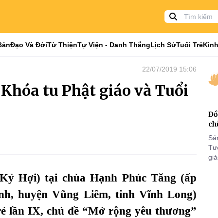
Bản
Đạo Và Đời
Từ Thiện
Tự Viện - Danh Thắng
Lịch Sử
Tuổi Trẻ
Kinh
22/07/2019 15:06
 Khóa tu Phật giáo và Tuổi
Đồ
ch
Sá
Tư
gi
Khó
 Kỷ Hợi) tại chùa Hạnh Phúc Tăng (ấp
25
VI
nh, huyện Vũng Liêm, tỉnh Vĩnh Long)
rẻ lần IX, chủ đề “Mở rộng yêu thương”