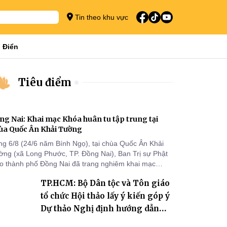
Tin theo khu vực
 Điển
Tiêu điểm
ng Nai: Khai mạc Khóa huân tu tập trung tại
ùa Quốc Ân Khải Tường
ng 6/8 (24/6 năm Bính Ngọ), tại chùa Quốc Ân Khải
ờng (xã Long Phước, TP. Đồng Nai), Ban Trị sự Phật
áo thành phố Đồng Nai đã trang nghiêm khai mạc
a huân tu tập trung trong mùa An cư kiết hạ Phật lịch
TP.HCM: Bộ Dân tộc và Tôn giáo
70 dành cho chư Tăng hành giả an cư tại chỗ khu vực
I, VIII và trường hạ chùa Quốc Ân Khải Tường.
tổ chức Hội thảo lấy ý kiến góp ý
Dự thảo Nghị định hướng dẫn
thi hành Luật Tín ngưỡng, tôn