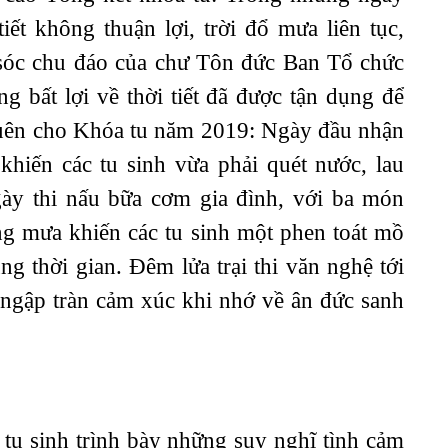
iết không thuận lợi, trời đổ mưa liên tục,
sóc chu đáo của chư Tôn đức Ban Tổ chức
g bất lợi về thời tiết đã được tận dụng để
uên cho Khóa tu năm 2019: Ngày đầu nhận
 khiến các tu sinh vừa phải quét nước, lau
 Ngày thi nấu bữa cơm gia đình, với ba món
ng mưa khiến các tu sinh một phen toát mồ
g thời gian. Đêm lửa trại thi văn nghệ tới
 ngập tràn cảm xúc khi nhớ về ân đức sanh
 tu sinh trình bày những suy nghĩ tình cảm