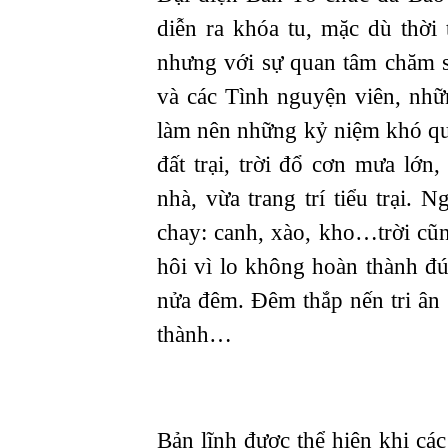
diễn ra khóa tu, mặc dù thời t
nhưng với sự quan tâm chăm 
và các Tình nguyện viên, nhữn
làm nên những kỷ niệm khó q
đất trại, trời đổ cơn mưa lớn,
nhà, vừa trang trí tiểu trại.
chay: canh, xào, kho…trời cũ
hôi vì lo không hoàn thành đún
nửa đêm. Đêm thắp nến tri ân
thành…
Bản lĩnh được thể hiện khi các