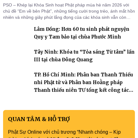
PSO – Khép lại Khóa Sinh hoạt Phật pháp mùa hè năm 2026 với
chủ đề “Em về bên Phật”, những tiếng cười trong trẻo, ánh mắt hồn
nhiên và những giây phút lắng đọng của các khóa sinh vẫn còn
đọng lại dưới mái chùa Trường Phước (xã Tân Hương, tỉnh Đồng
Lâm Đồng: Hơn 60 tu sinh phát nguyện
Tháp). Những tuần tu học ngắn ngủi nhưng đã trở thành hành
trang quý báu, gieo những hạt giống thiện l
Quy y Tam bảo tại chùa Phước Minh
Tây Ninh: Khóa tu “Tỏa sáng Từ tâm” lần
III tại chùa Đông Quang
TP. Hồ Chí Minh: Phân ban Thanh Thiếu
nhi Phật tử và Phân ban Hoằng pháp
Thanh thiếu niên TƯ tổng kết công tác
Phật sự nhiệm kỳ IX (2022 – 2027)
QUAN TÂM & HỖ TRỢ
Phật Sự Online với chủ trương “Nhanh chóng – Kịp