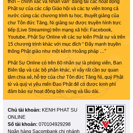
thời – chính xác và Nhân văn” đăng tải các hoạt động
Phật sự của các cấp Giáo hội và các tự viện trong cả
nước cùng các chương trình tu học, thuyết giảng của
chư Tôn đức Tăng, Ni giảng sư được truyền hình trực
tiếp (Live Streaming) trên mạng xã hội: Facebook,
Youtube, Phật Sự Online về các sự kiện Phật sự và trên
15 chương trình khác với mục đích “ Đẩy mạnh truyền
thông Phật giáo như một kênh Hoằng pháp …”
Phật Sự Online có trên 60 nhân sự là phóng viên, Ban
Biên tập và các bộ phận khác, vì vậy rất cần sự quan
tâm chia sẻ, hỗ trợ của chư Tôn đức Tăng Ni, quý Phật
tử và quý vị yêu mến Đạo Phật để có được kinh phí
đảm bảo sự hoạt động bền vững và lâu dài.
Chủ tài khoản:
KENH PHAT SU
ONLINE
Số tài khoản:
070104929298
Ngân hàng Sacombank chi nhánh