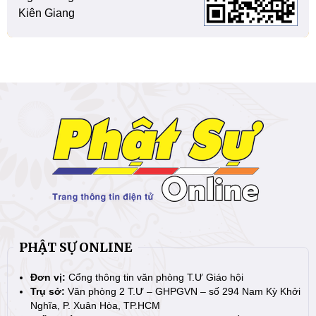
Kiên Giang
PHẬT SỰ ONLINE
Đơn vị:
Cổng thông tin văn phòng T.Ư Giáo hội
Trụ sở:
Văn phòng 2 T.Ư – GHPGVN – số 294 Nam Kỳ Khởi
Nghĩa, P. Xuân Hòa, TP.HCM