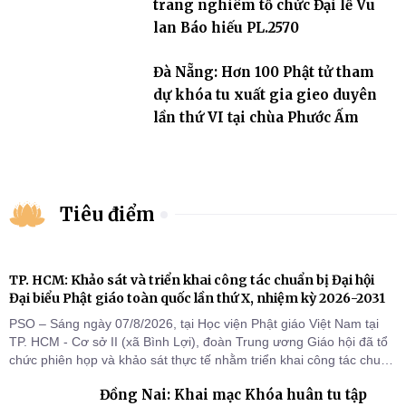
trang nghiêm tổ chức Đại lễ Vu
lan Báo hiếu PL.2570
Đà Nẵng: Hơn 100 Phật tử tham
dự khóa tu xuất gia gieo duyên
lần thứ VI tại chùa Phước Ấm
Tiêu điểm
TP. HCM: Khảo sát và triển khai công tác chuẩn bị Đại hội
Đại biểu Phật giáo toàn quốc lần thứ X, nhiệm kỳ 2026-2031
PSO – Sáng ngày 07/8/2026, tại Học viện Phật giáo Việt Nam tại
TP. HCM - Cơ sở II (xã Bình Lợi), đoàn Trung ương Giáo hội đã tổ
chức phiên họp và khảo sát thực tế nhằm triển khai công tác chuẩn
bị Đại hội Đại biểu Phật giáo toàn quốc lần thứ X, nhiệm kỳ 2026-
Đồng Nai: Khai mạc Khóa huân tu tập
2031.