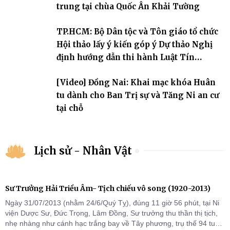
trung tại chùa Quốc Ân Khải Tường
TP.HCM: Bộ Dân tộc và Tôn giáo tổ chức
Hội thảo lấy ý kiến góp ý Dự thảo Nghị
định hướng dẫn thi hành Luật Tín
ngưỡng, tôn giáo
[Video] Đồng Nai: Khai mạc khóa Huân
tu dành cho Ban Trị sự và Tăng Ni an cư
tại chỗ
Lịch sử - Nhân Vật
Sư Trưởng Hải Triều Âm- Tịch chiếu vô song (1920-2013)
Ngày 31/07/2013 (nhằm 24/6/Quý Tỵ), đúng 11 giờ 56 phút, tại Ni
viện Dược Sư, Đức Trọng, Lâm Đồng, Sư trưởng thu thần thị tịch,
nhẹ nhàng như cánh hạc trắng bay về Tây phương, trụ thế 94 tuổi