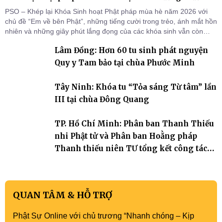
PSO – Khép lại Khóa Sinh hoạt Phật pháp mùa hè năm 2026 với
chủ đề “Em về bên Phật”, những tiếng cười trong trẻo, ánh mắt hồn
nhiên và những giây phút lắng đọng của các khóa sinh vẫn còn
đọng lại dưới mái chùa Trường Phước (xã Tân Hương, tỉnh Đồng
Lâm Đồng: Hơn 60 tu sinh phát nguyện
Tháp). Những tuần tu học ngắn ngủi nhưng đã trở thành hành
trang quý báu, gieo những hạt giống thiện l
Quy y Tam bảo tại chùa Phước Minh
Tây Ninh: Khóa tu “Tỏa sáng Từ tâm” lần
III tại chùa Đông Quang
TP. Hồ Chí Minh: Phân ban Thanh Thiếu
nhi Phật tử và Phân ban Hoằng pháp
Thanh thiếu niên TƯ tổng kết công tác
Phật sự nhiệm kỳ IX (2022 – 2027)
QUAN TÂM & HỖ TRỢ
Phật Sự Online với chủ trương “Nhanh chóng – Kịp