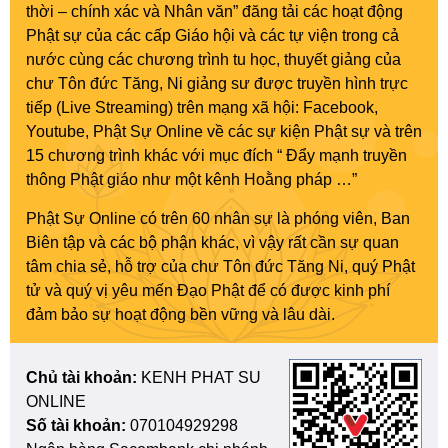
thời – chính xác và Nhân văn” đăng tải các hoạt động
Phật sự của các cấp Giáo hội và các tự viện trong cả
nước cùng các chương trình tu học, thuyết giảng của
chư Tôn đức Tăng, Ni giảng sư được truyền hình trực
tiếp (Live Streaming) trên mạng xã hội: Facebook,
Youtube, Phật Sự Online về các sự kiện Phật sự và trên
15 chương trình khác với mục đích “ Đẩy mạnh truyền
thông Phật giáo như một kênh Hoằng pháp …”
Phật Sự Online có trên 60 nhân sự là phóng viên, Ban
Biên tập và các bộ phận khác, vì vậy rất cần sự quan
tâm chia sẻ, hỗ trợ của chư Tôn đức Tăng Ni, quý Phật
tử và quý vị yêu mến Đạo Phật để có được kinh phí
đảm bảo sự hoạt động bền vững và lâu dài.
Chủ tài khoản:
KENH PHAT SU
ONLINE
Số tài khoản:
070104929298