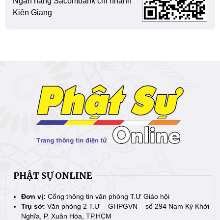
Ngân hàng Sacombank chi nhánh
Kiên Giang
PHẬT SỰ ONLINE
Đơn vị:
Cổng thông tin văn phòng T.Ư Giáo hội
Trụ sở:
Văn phòng 2 T.Ư – GHPGVN – số 294 Nam Kỳ Khởi
Nghĩa, P. Xuân Hòa, TP.HCM