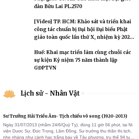
Tăng tài và tiếp nối mạng mạch Tăng-g
đàn Bửu Lai PL.2570
[Video] TP. HCM: Khảo sát và triển khai
công tác chuẩn bị Đại hội Đại biểu Phật
giáo toàn quốc lần thứ X, nhiệm kỳ 2026-
2031
Huế: Khai mạc triển lãm cùng chuỗi các
sự kiện Kỷ niệm 75 năm thành lập
GĐPTVN
Lịch sử - Nhân Vật
Sư Trưởng Hải Triều Âm- Tịch chiếu vô song (1920-2013)
Ngày 31/07/2013 (nhằm 24/6/Quý Tỵ), đúng 11 giờ 56 phút, tại Ni
viện Dược Sư, Đức Trọng, Lâm Đồng, Sư trưởng thu thần thị tịch,
nhẹ nhàng như cánh hạc trắng bay về Tây phương, trụ thế 94 tuổi