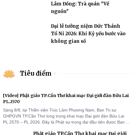
Lâm Đồng: Trà quán "Về
nguồn"
Đại lễ tưởng niệm Đức Thánh
Tổ Ni 2026: Khi Kỷ yếu bước vào
không gian số
Tiêu điểm
[Video] Phật giáo TP.Cần Thơ khai mạc Đại giới đàn Bửu Lai
PL.2570
Sáng 8/8, tại Thiền viện Trúc Lâm Phương Nam, Ban Trị sự
GHPGVN TP.Cần Thơ long trọng khai mạc Đại giới đàn Bửu Lai
PL.2570 – PL.2026. Đây là Phật sự trọng đại đầu tiên được Ban Trị
sự triển khai sau thành công của Đại hội Phật giáo thành phố lần
Phật giáo TP.Cần Thơ khai mạc Đại giới
thứ I, thể hiện sự quan tâm đối với công tác truyền giới, đào tạo