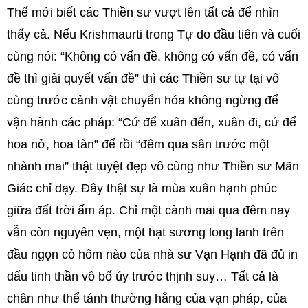
Thế mới biết các Thiền sư vượt lên tất cả để nhìn
thấy cả. Nếu Krishmaurti trong Tự do đầu tiên và cuối
cùng nói: “Không có vấn đề, không có vấn đề, có vấn
đề thì giải quyết vấn đề” thì các Thiền sư tự tại vô
cùng trước cảnh vật chuyển hóa không ngừng để
vận hành các pháp: “Cứ để xuân đến, xuân đi, cứ để
hoa nở, hoa tàn” để rồi “đêm qua sân trước một
nhành mai” thật tuyệt đẹp vô cùng như Thiền sư Mãn
Giác chỉ dạy. Đây thật sự là mùa xuân hạnh phúc
giữa đất trời ấm áp. Chỉ một cành mai qua đêm nay
vẫn còn nguyên vẹn, một hạt sương long lanh trên
đầu ngọn cỏ hôm nào của nhà sư Vạn Hạnh đã đủ in
dấu tinh thần vô bố úy trước thịnh suy… Tất cả là
chân như thể tánh thường hằng của vạn pháp, của