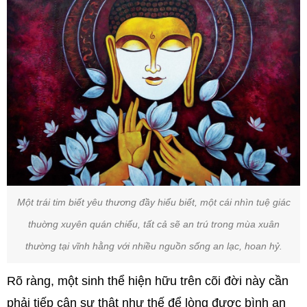
Một trái tim biết yêu thương đầy hiểu biết, một cái nhìn tuệ giác
thuờng xuyên quán chiếu, tất cả sẽ an trú trong mùa xuân
thường tại vĩnh hằng với nhiều nguồn sống an lạc, hoan hỷ.
Rõ ràng, một sinh thể hiện hữu trên cõi đời này cần
phải tiếp cận sự thật như thế để lòng được bình an