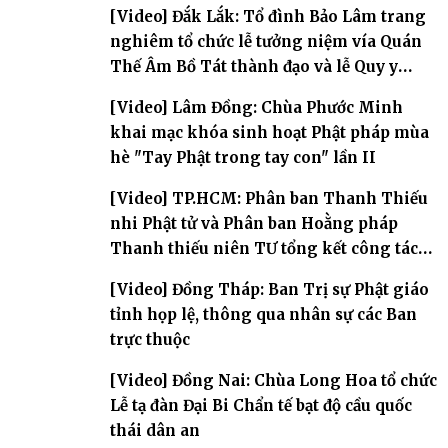
Phòng
[Video] Đắk Lắk: Tổ đình Bảo Lâm trang
nghiêm tổ chức lễ tưởng niệm vía Quán
Thế Âm Bồ Tát thành đạo và lễ Quy y
Tam bảo
[Video] Lâm Đồng: Chùa Phước Minh
khai mạc khóa sinh hoạt Phật pháp mùa
hè "Tay Phật trong tay con" lần II
[Video] TP.HCM: Phân ban Thanh Thiếu
nhi Phật tử và Phân ban Hoằng pháp
Thanh thiếu niên TƯ tổng kết công tác
Phật sự nhiệm kỳ IX (2022 – 2027)
[Video] Đồng Tháp: Ban Trị sự Phật giáo
tỉnh họp lệ, thông qua nhân sự các Ban
trực thuộc
[Video] Đồng Nai: Chùa Long Hoa tổ chức
Lễ tạ đàn Đại Bi Chẩn tế bạt độ cầu quốc
thái dân an