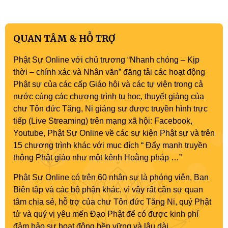
Quán Thế Âm Bồ tát thành đạo
QUAN TÂM & HỖ TRỢ
Phật Sự Online với chủ trương “Nhanh chóng – Kịp
thời – chính xác và Nhân văn” đăng tải các hoạt động
Phật sự của các cấp Giáo hội và các tự viện trong cả
nước cùng các chương trình tu học, thuyết giảng của
chư Tôn đức Tăng, Ni giảng sư được truyền hình trực
tiếp (Live Streaming) trên mạng xã hội: Facebook,
Youtube, Phật Sự Online về các sự kiện Phật sự và trên
15 chương trình khác với mục đích “ Đẩy mạnh truyền
thông Phật giáo như một kênh Hoằng pháp …”
Phật Sự Online có trên 60 nhân sự là phóng viên, Ban
Biên tập và các bộ phận khác, vì vậy rất cần sự quan
tâm chia sẻ, hỗ trợ của chư Tôn đức Tăng Ni, quý Phật
tử và quý vị yêu mến Đạo Phật để có được kinh phí
đảm bảo sự hoạt động bền vững và lâu dài.