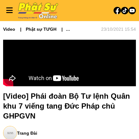
Video
Phật sự TƯGH
23/10/2021 15:54
TANG LỄ ĐỨC PHÁP CHỦ
[Video] Phái đoàn Bộ Tư lệnh Quân
khu 7 viếng tang Đức Pháp chủ
GHPGVN
Trang Đài