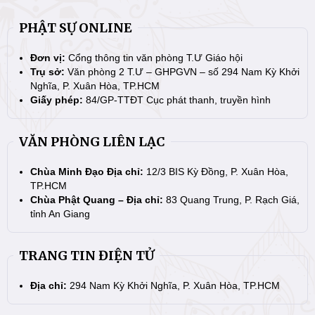
PHẬT SỰ ONLINE
Đơn vị:
Cổng thông tin văn phòng T.Ư Giáo hội
Trụ sở:
Văn phòng 2 T.Ư – GHPGVN – số 294 Nam Kỳ Khởi
Nghĩa, P. Xuân Hòa, TP.HCM
Giấy phép:
84/GP-TTĐT Cục phát thanh, truyền hình
VĂN PHÒNG LIÊN LẠC
Chùa Minh Đạo Địa chỉ:
12/3 BIS Kỳ Đồng, P. Xuân Hòa,
TP.HCM
Chùa Phật Quang – Địa chỉ:
83 Quang Trung, P. Rạch Giá,
tỉnh An Giang
TRANG TIN ĐIỆN TỬ
Địa chỉ:
294 Nam Kỳ Khởi Nghĩa, P. Xuân Hòa, TP.HCM