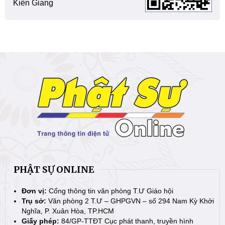
Kiên Giang
PHẬT SỰ ONLINE
Đơn vị:
Cổng thông tin văn phòng T.Ư Giáo hội
Trụ sở:
Văn phòng 2 T.Ư – GHPGVN – số 294 Nam Kỳ Khởi
Nghĩa, P. Xuân Hòa, TP.HCM
Giấy phép:
84/GP-TTĐT Cục phát thanh, truyền hình