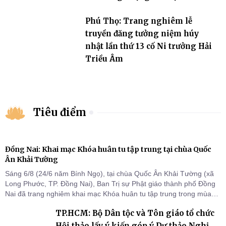
đương đại”
Phú Thọ: Trang nghiêm lễ
truyền đăng tưởng niệm húy
nhật lần thứ 13 cố Ni trưởng Hải
Triều Âm
Tiêu điểm
Đồng Nai: Khai mạc Khóa huân tu tập trung tại chùa Quốc
Ân Khải Tường
Sáng 6/8 (24/6 năm Bính Ngọ), tại chùa Quốc Ân Khải Tường (xã
Long Phước, TP. Đồng Nai), Ban Trị sự Phật giáo thành phố Đồng
Nai đã trang nghiêm khai mạc Khóa huân tu tập trung trong mùa
An cư kiết hạ Phật lịch 2570 dành cho chư Tăng hành giả an cư tại
TP.HCM: Bộ Dân tộc và Tôn giáo tổ chức
chỗ khu vực VII, VIII và trường hạ chùa Quốc Ân Khải Tường.
Hội thảo lấy ý kiến góp ý Dự thảo Nghị