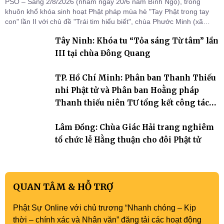
PSO – Sáng 2/8/2026 (nhằm ngày 20/6 năm Bính Ngọ), trong
khuôn khổ khóa sinh hoạt Phật pháp mùa hè "Tay Phật trong tay
con" lần II với chủ đề "Trái tim hiểu biết", chùa Phước Minh (xã
Hàm Kiệm) đã trang nghiêm tổ chức lễ phát nguyện quy y Tam bảo
Tây Ninh: Khóa tu “Tỏa sáng Từ tâm” lần
cho hơn 60 tu sinh.
III tại chùa Đông Quang
TP. Hồ Chí Minh: Phân ban Thanh Thiếu
nhi Phật tử và Phân ban Hoằng pháp
Thanh thiếu niên TƯ tổng kết công tác
Phật sự nhiệm kỳ IX (2022 – 2027)
Lâm Đồng: Chùa Giác Hải trang nghiêm
tổ chức lễ Hằng thuận cho đôi Phật tử
QUAN TÂM & HỖ TRỢ
Phật Sự Online với chủ trương “Nhanh chóng – Kịp
thời – chính xác và Nhân văn” đăng tải các hoạt động