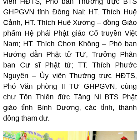
viên HĐTS, Phó ban Thường trực BTS
GHPGVN tỉnh Đồng Nai; HT. Thích Huệ
Cảnh, HT. Thích Huệ Xướng – đồng Giáo
phẩm Hệ phái Phật giáo Cổ truyền Việt
Nam; HT. Thích Chơn Không – Phó ban
Hướng dẫn Phật tử TƯ, Trưởng Phân
ban Cư sĩ Phật tử; TT. Thích Phước
Nguyên – Ủy viên Thường trực HĐTS,
Phó Văn phòng II TƯ GHPGVN; cùng
chư Tôn Thiền đức Tăng Ni BTS Phật
giáo tỉnh Bình Dương, các tỉnh, thành
đồng tham dự.