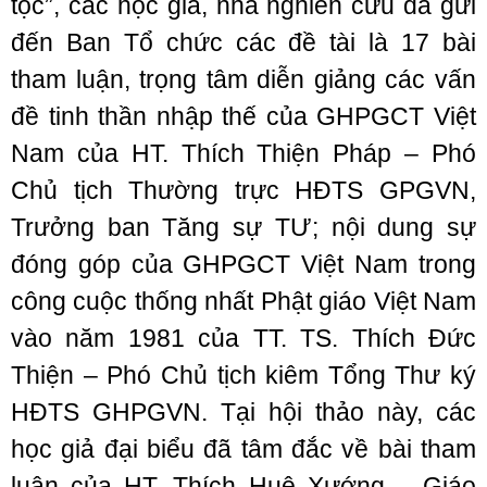
tộc”, các học giả, nhà nghiên cứu đã gửi
đến Ban Tổ chức các đề tài là 17 bài
tham luận, trọng tâm diễn giảng các vấn
đề tinh thần nhập thế của GHPGCT Việt
Nam của HT. Thích Thiện Pháp – Phó
Chủ tịch Thường trực HĐTS GPGVN,
Trưởng ban Tăng sự TƯ; nội dung sự
đóng góp của GHPGCT Việt Nam trong
công cuộc thống nhất Phật giáo Việt Nam
vào năm 1981 của TT. TS. Thích Đức
Thiện – Phó Chủ tịch kiêm Tổng Thư ký
HĐTS GHPGVN. Tại hội thảo này, các
học giả đại biểu đã tâm đắc về bài tham
luận của HT. Thích Huệ Xướng – Giáo