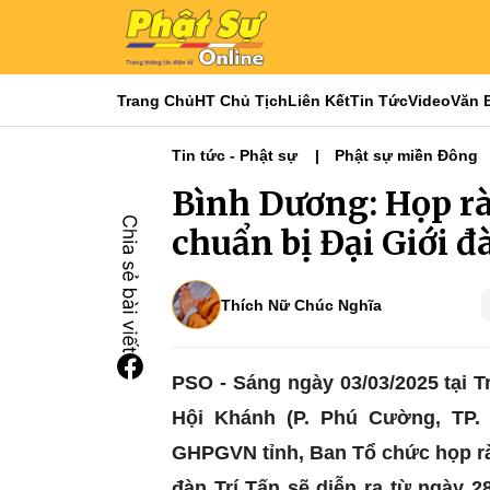
Trang Chủ
HT Chủ Tịch
Liên Kết
Tin Tức
Video
Văn 
Tin tức - Phật sự
Phật sự miền Đông
Bình Dương: Họp rà 
chuẩn bị Đại Giới đ
Thích Nữ Chúc Nghĩa
PSO - Sáng ngày 03/03/2025 tại 
Hội Khánh (P. Phú Cường, TP.
GHPGVN tỉnh, Ban Tổ chức họp rà s
đàn Trí Tấn sẽ diễn ra từ ngày 2