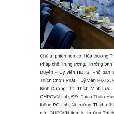
Chủ trì phiên họp có: Hòa thượng 
Pháp chế Trung ương, Trưởng ban 
Duyên – Ủy viên HĐTS, Phó ban 
Thích Chơn Phát – Uỷ viên HĐTS, P
Bình Dương; TT. Thích Minh Lực –
GHPGVN tỉnh; ĐĐ. Thích Thiện Hưng
thông PG tỉnh; Ni trưởng Thích nữ
giới GHPGVN tỉnh; Ni trưởng Thíc