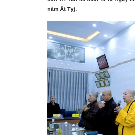
năm Ất Tỵ).