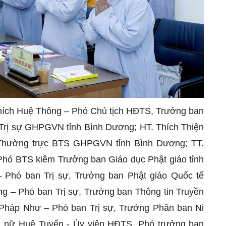
Thích Huệ Thông – Phó Chủ tịch HĐTS, Trưởng ban
Trị sự GHPGVN tỉnh Bình Dương; HT. Thích Thiện
Thường trực BTS GHPGVN tỉnh Bình Dương; TT.
hó BTS kiêm Trưởng ban Giáo dục Phật giáo tỉnh
 Phó ban Trị sự, Trưởng ban Phật giáo Quốc tế
 – Phó ban Trị sự, Trưởng ban Thông tin Truyền
 Pháp Như – Phó ban Trị sự, Trưởng Phân ban Ni
h nữ Huệ Tuyến - Ủy viên HĐTS, Phó trưởng ban