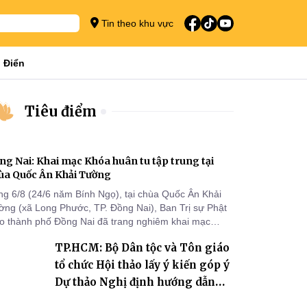
Tin theo khu vực
 Điển
Tiêu điểm
ng Nai: Khai mạc Khóa huân tu tập trung tại
ùa Quốc Ân Khải Tường
ng 6/8 (24/6 năm Bính Ngọ), tại chùa Quốc Ân Khải
ờng (xã Long Phước, TP. Đồng Nai), Ban Trị sự Phật
áo thành phố Đồng Nai đã trang nghiêm khai mạc
a huân tu tập trung trong mùa An cư kiết hạ Phật lịch
TP.HCM: Bộ Dân tộc và Tôn giáo
70 dành cho chư Tăng hành giả an cư tại chỗ khu vực
I, VIII và trường hạ chùa Quốc Ân Khải Tường.
tổ chức Hội thảo lấy ý kiến góp ý
Dự thảo Nghị định hướng dẫn
thi hành Luật Tín ngưỡng, tôn