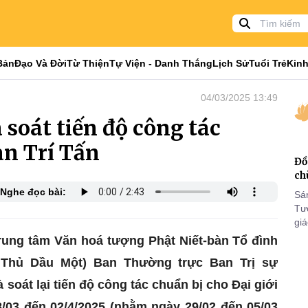
Bản
Đạo Và Đời
Từ Thiện
Tự Viện - Danh Thắng
Lịch Sử
Tuổi Trẻ
Kinh
04/03/2025 13:49
soát tiến độ công tác
àn Trí Tấn
Đồ
ch
Nghe đọc bài:
Sá
Tư
gi
Khó
Trung tâm Văn hoá tượng Phật Niết-bàn Tổ đình
25
 Thủ Dầu Một) Ban Thường trực Ban Trị sự
VI
oát lại tiến độ công tác chuẩn bị cho Đại giới
8/03 đến 02/4/2025 (nhằm ngày 29/02 đến 05/03