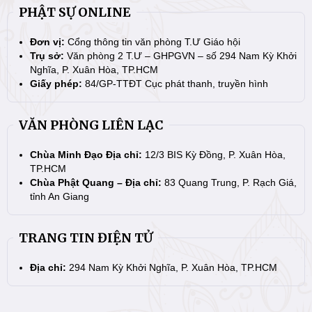
PHẬT SỰ ONLINE
Đơn vị:
Cổng thông tin văn phòng T.Ư Giáo hội
Trụ sở:
Văn phòng 2 T.Ư – GHPGVN – số 294 Nam Kỳ Khởi
Nghĩa, P. Xuân Hòa, TP.HCM
Giấy phép:
84/GP-TTĐT Cục phát thanh, truyền hình
VĂN PHÒNG LIÊN LẠC
Chùa Minh Đạo Địa chỉ:
12/3 BIS Kỳ Đồng, P. Xuân Hòa,
TP.HCM
Chùa Phật Quang – Địa chỉ:
83 Quang Trung, P. Rạch Giá,
tỉnh An Giang
TRANG TIN ĐIỆN TỬ
Địa chỉ:
294 Nam Kỳ Khởi Nghĩa, P. Xuân Hòa, TP.HCM