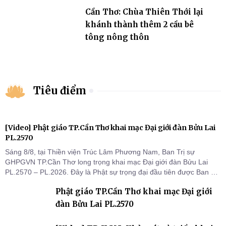
Cần Thơ: Chùa Thiên Thới lại
khánh thành thêm 2 cầu bê
tông nông thôn
Tiêu điểm
[Video] Phật giáo TP.Cần Thơ khai mạc Đại giới đàn Bửu Lai
PL.2570
Sáng 8/8, tại Thiền viện Trúc Lâm Phương Nam, Ban Trị sự
GHPGVN TP.Cần Thơ long trọng khai mạc Đại giới đàn Bửu Lai
PL.2570 – PL.2026. Đây là Phật sự trọng đại đầu tiên được Ban Trị
sự triển khai sau thành công của Đại hội Phật giáo thành phố lần
Phật giáo TP.Cần Thơ khai mạc Đại giới
thứ I, thể hiện sự quan tâm đối với công tác truyền giới, đào tạo
Tăng tài và tiếp nối mạng mạch Tăng-g
đàn Bửu Lai PL.2570