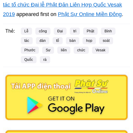
tác tổ chức Đại lễ Phật Đản Liên Hợp Quốc Vesak
2019
appeared first on
Phật Sự Online Miền Đông
.
Thẻ:
Lễ
công
Đại
trì
Phật
Bình
tác
đàn
tổ
bàn
họp
soát
Phước
Sư
liên
chức
Vesak
Quốc
rà