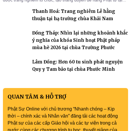
được trang nghiêm tổ chức, tạo thắng duyên để hàng Phật tử tại
gia trở về nương tựa Tam bảo, lắng đọng thân tâm và vun bồi đời
Thanh Hoá: Trang nghiêm Lễ hằng
sống thiện lành.
thuận tại hạ trường chùa Khải Nam
Đồng Tháp: Nhìn lại những khoảnh khắc
ý nghĩa của khóa Sinh hoạt Phật pháp
mùa hè 2026 tại chùa Trường Phước
Lâm Đồng: Hơn 60 tu sinh phát nguyện
Quy y Tam bảo tại chùa Phước Minh
QUAN TÂM & HỖ TRỢ
Phật Sự Online với chủ trương “Nhanh chóng – Kịp
thời – chính xác và Nhân văn” đăng tải các hoạt động
Phật sự của các cấp Giáo hội và các tự viện trong cả
nước cùng các chương trình tu học, thuyết giảng của