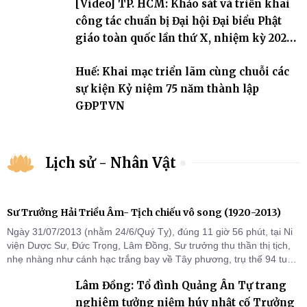
[Video] TP. HCM: Khảo sát và triển khai
công tác chuẩn bị Đại hội Đại biểu Phật
giáo toàn quốc lần thứ X, nhiệm kỳ 2026-
2031
Huế: Khai mạc triển lãm cùng chuỗi các
sự kiện Kỷ niệm 75 năm thành lập
GĐPTVN
Lịch sử - Nhân Vật
Sư Trưởng Hải Triều Âm- Tịch chiếu vô song (1920-2013)
Ngày 31/07/2013 (nhằm 24/6/Quý Tỵ), đúng 11 giờ 56 phút, tại Ni
viện Dược Sư, Đức Trọng, Lâm Đồng, Sư trưởng thu thần thị tịch,
nhẹ nhàng như cánh hạc trắng bay về Tây phương, trụ thế 94 tuổi
đời, 60 hạ lạp.
Lâm Đồng: Tổ đình Quảng Ân Tự trang
nghiêm tưởng niệm húy nhật cố Trưởng