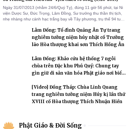
Ngày 31/07/2013 (nhằm 24/6/Quý Tỵ), đúng 11 giờ 56 phút, tại Ni
viện Dược Sư, Đức Trọng, Lâm Đồng, Sư trưởng thu thần thị tịch,
nhẹ nhàng như cánh hạc trắng bay về Tây phương, trụ thế 94 tuổi
đời, 60 hạ lạp.
Lâm Đồng: Tổ đình Quảng Ân Tự trang
nghiêm tưởng niệm húy nhật cố Trưởng
lão Hòa thượng khai sơn Thích Hồng Ân
Lâm Đồng: Khảo cứu hệ thống 7 ngôi
chùa trên Đặc khu Phú Quý: Chung tay
gìn giữ di sản văn hóa Phật giáo nơi biển
đảo
[Video] Đồng Tháp: Chùa Linh Quang
trang nghiêm tưởng niệm Húy kị lần thứ
XVIII cố Hòa thượng Thích Nhuận Hiền
Phật Giáo & Đời Sống