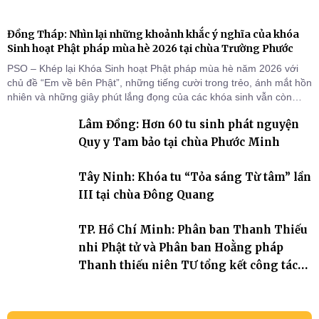
Đồng Tháp: Nhìn lại những khoảnh khắc ý nghĩa của khóa
Sinh hoạt Phật pháp mùa hè 2026 tại chùa Trường Phước
PSO – Khép lại Khóa Sinh hoạt Phật pháp mùa hè năm 2026 với
chủ đề “Em về bên Phật”, những tiếng cười trong trẻo, ánh mắt hồn
nhiên và những giây phút lắng đọng của các khóa sinh vẫn còn
đọng lại dưới mái chùa Trường Phước (xã Tân Hương, tỉnh Đồng
Lâm Đồng: Hơn 60 tu sinh phát nguyện
Tháp). Những tuần tu học ngắn ngủi nhưng đã trở thành hành
trang quý báu, gieo những hạt giống thiện l
Quy y Tam bảo tại chùa Phước Minh
Tây Ninh: Khóa tu “Tỏa sáng Từ tâm” lần
III tại chùa Đông Quang
TP. Hồ Chí Minh: Phân ban Thanh Thiếu
nhi Phật tử và Phân ban Hoằng pháp
Thanh thiếu niên TƯ tổng kết công tác
Phật sự nhiệm kỳ IX (2022 – 2027)