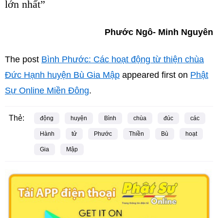
lớn nhất”
Phước Ngô- Minh Nguyên
The post
Bình Phước: Các hoạt động từ thiện chùa
Đức Hạnh huyện Bù Gia Mập
appeared first on
Phật
Sự Online Miền Đông
.
Thẻ:
động
huyện
Bình
chùa
đúc
các
Hành
tử
Phước
Thiền
Bù
hoạt
Gia
Mập