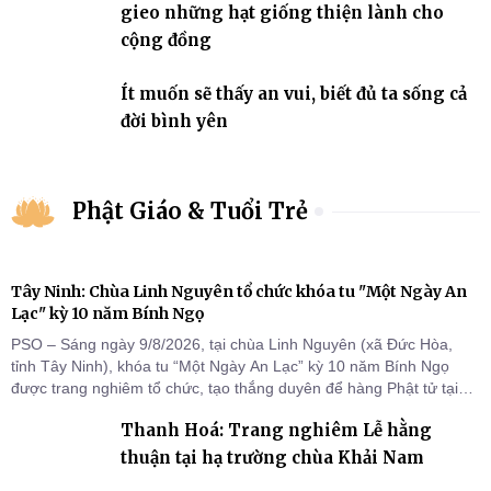
gieo những hạt giống thiện lành cho
cộng đồng
Ít muốn sẽ thấy an vui, biết đủ ta sống cả
đời bình yên
Phật Giáo & Tuổi Trẻ
Tây Ninh: Chùa Linh Nguyên tổ chức khóa tu "Một Ngày An
Lạc" kỳ 10 năm Bính Ngọ
PSO – Sáng ngày 9/8/2026, tại chùa Linh Nguyên (xã Đức Hòa,
tỉnh Tây Ninh), khóa tu “Một Ngày An Lạc” kỳ 10 năm Bính Ngọ
được trang nghiêm tổ chức, tạo thắng duyên để hàng Phật tử tại
gia trở về nương tựa Tam bảo, lắng đọng thân tâm và vun bồi đời
Thanh Hoá: Trang nghiêm Lễ hằng
sống thiện lành.
thuận tại hạ trường chùa Khải Nam