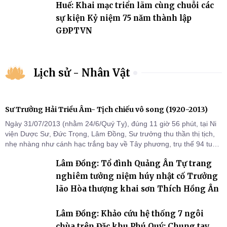
Huế: Khai mạc triển lãm cùng chuỗi các
sự kiện Kỷ niệm 75 năm thành lập
GĐPTVN
Lịch sử - Nhân Vật
Sư Trưởng Hải Triều Âm- Tịch chiếu vô song (1920-2013)
Ngày 31/07/2013 (nhằm 24/6/Quý Tỵ), đúng 11 giờ 56 phút, tại Ni
viện Dược Sư, Đức Trọng, Lâm Đồng, Sư trưởng thu thần thị tịch,
nhẹ nhàng như cánh hạc trắng bay về Tây phương, trụ thế 94 tuổi
đời, 60 hạ lạp.
Lâm Đồng: Tổ đình Quảng Ân Tự trang
nghiêm tưởng niệm húy nhật cố Trưởng
lão Hòa thượng khai sơn Thích Hồng Ân
Lâm Đồng: Khảo cứu hệ thống 7 ngôi
chùa trên Đặc khu Phú Quý: Chung tay