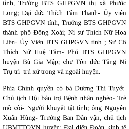
tỉnh, Trưởng BTS GHPGVN thị xã Phước
Long; Đại đức Thích Tâm Thanh- Ủy viên
BTS GHPGVN tỉnh, Trưởng BTS GHPGVN
thành phố Đồng Xoài; Ni sư Thích Nữ Hoa
Liên- Ủy Viên BTS GHPGVN tỉnh ; Sư Cô
Thích Nữ Huệ Tâm- Phó BTS GHPGVN
huyện Bù Gia Mập; chư Tôn đức Tăng Ni
Trụ trì trú xứ trong và ngoài huyện.
Phía Chính quyền có bà Dương Thị Tuyết-
Chủ tịch Hội bảo trợ Bệnh nhân nghèo- Trẻ
mồ côi- Người khuyết tật tỉnh; ông Nguyễn
Xuân Hùng- Trưởng Ban Dân vận, chủ tịch
UBMTTQVN huyện; Đại diện Đoàn kinh tế