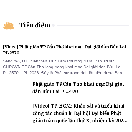
Tiêu điểm
[Video] Phật giáo TP.Cần Thơ khai mạc Đại giới đàn Bửu Lai
PL.2570
Sáng 8/8, tại Thiền viện Trúc Lâm Phương Nam, Ban Trị sự
GHPGVN TP.Cần Thơ long trọng khai mạc Đại giới đàn Bửu Lai
PL.2570 – PL.2026. Đây là Phật sự trọng đại đầu tiên được Ban Trị
sự triển khai sau thành công của Đại hội Phật giáo thành phố lần
Phật giáo TP.Cần Thơ khai mạc Đại giới
thứ I, thể hiện sự quan tâm đối với công tác truyền giới, đào tạo
Tăng tài và tiếp nối mạng mạch Tăng-g
đàn Bửu Lai PL.2570
[Video] TP. HCM: Khảo sát và triển khai
công tác chuẩn bị Đại hội Đại biểu Phật
giáo toàn quốc lần thứ X, nhiệm kỳ 2026-
2031