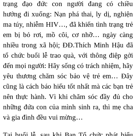
trạng đạo đức con người đang có chiều
hướng đi xuống: Nạn phá thai, ly dị, nghiện
ma túy, nhiễm HIV…, đã khiến tình trạng trẻ
em bị bỏ rơi, mồ côi, cơ nhỡ… ngày càng
nhiều trong xã hội; ĐĐ.Thích Minh Hậu đã
tổ chức buổi lễ trao quà, với thông điệp gởi
đến mọi người: Hãy sống có trách nhiệm, hãy
yêu thương chăm sóc bảo vệ trẻ em… Đây
cũng là cách báo hiếu tốt nhất mà các bạn trẻ
nên thực hành. Vì khi chăm sóc đầy đủ cho
những đứa con của mình sinh ra, thì mẹ cha
và gia đình đều vui mừng…
Tại buổi lễ, sau khi Ban Tổ chức phát biểu