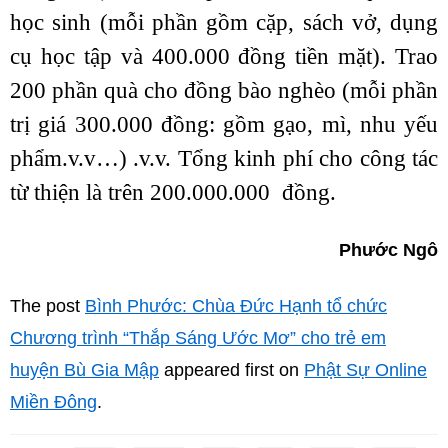
học sinh (mỗi phần gồm cặp, sách vở, dụng
cụ học tập và 400.000 đồng tiền mặt). Trao
200 phần quà cho đồng bào nghèo (mỗi phần
trị giá 300.000 đồng: gồm gạo, mì, nhu yếu
phẩm.v.v…) .v.v. Tổng kinh phí cho công tác
từ thiện là trên 200.000.000 đồng.
Phước Ngô
The post
Bình Phước: Chùa Đức Hạnh tổ chức
Chương trình “Thắp Sáng Ước Mơ” cho trẻ em
huyện Bù Gia Mập
appeared first on
Phật Sự Online
Miền Đông
.