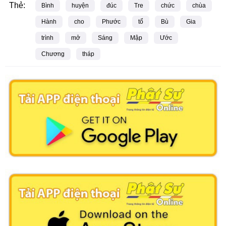
Thẻ:
Bình
huyện
đúc
Tre
chức
chùa
Hành
cho
Phước
tổ
Bù
Gia
trình
mở
Sáng
Mập
Ước
Chương
tháp