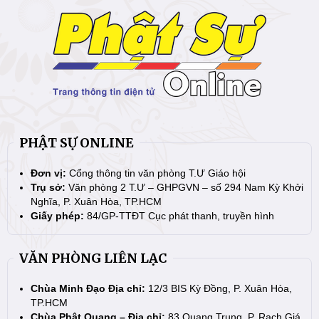
PHẬT SỰ ONLINE
Đơn vị:
Cổng thông tin văn phòng T.Ư Giáo hội
Trụ sở:
Văn phòng 2 T.Ư – GHPGVN – số 294 Nam Kỳ Khởi
Nghĩa, P. Xuân Hòa, TP.HCM
Giấy phép:
84/GP-TTĐT Cục phát thanh, truyền hình
VĂN PHÒNG LIÊN LẠC
Chùa Minh Đạo Địa chỉ:
12/3 BIS Kỳ Đồng, P. Xuân Hòa,
TP.HCM
Chùa Phật Quang – Địa chỉ:
83 Quang Trung, P. Rạch Giá,