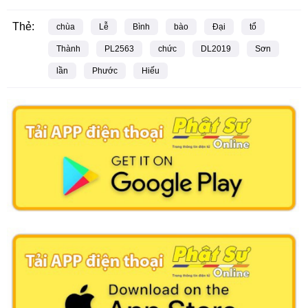
Thẻ:
chùa
Lễ
Bình
bào
Đại
tổ
Thành
PL2563
chức
DL2019
Sơn
lần
Phước
Hiếu