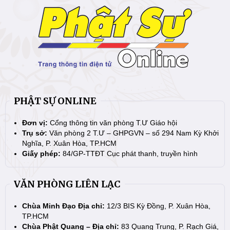
PHẬT SỰ ONLINE
Đơn vị:
Cổng thông tin văn phòng T.Ư Giáo hội
Trụ sở:
Văn phòng 2 T.Ư – GHPGVN – số 294 Nam Kỳ Khởi
Nghĩa, P. Xuân Hòa, TP.HCM
Giấy phép:
84/GP-TTĐT Cục phát thanh, truyền hình
VĂN PHÒNG LIÊN LẠC
Chùa Minh Đạo Địa chỉ:
12/3 BIS Kỳ Đồng, P. Xuân Hòa,
TP.HCM
Chùa Phật Quang – Địa chỉ:
83 Quang Trung, P. Rạch Giá,