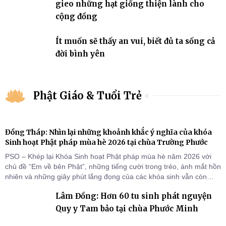
gieo những hạt giống thiện lành cho
cộng đồng
Ít muốn sẽ thấy an vui, biết đủ ta sống cả
đời bình yên
Phật Giáo & Tuổi Trẻ
Đồng Tháp: Nhìn lại những khoảnh khắc ý nghĩa của khóa
Sinh hoạt Phật pháp mùa hè 2026 tại chùa Trường Phước
PSO – Khép lại Khóa Sinh hoạt Phật pháp mùa hè năm 2026 với
chủ đề “Em về bên Phật”, những tiếng cười trong trẻo, ánh mắt hồn
nhiên và những giây phút lắng đọng của các khóa sinh vẫn còn
đọng lại dưới mái chùa Trường Phước (xã Tân Hương, tỉnh Đồng
Lâm Đồng: Hơn 60 tu sinh phát nguyện
Tháp). Những tuần tu học ngắn ngủi nhưng đã trở thành hành
trang quý báu, gieo những hạt giống thiện l
Quy y Tam bảo tại chùa Phước Minh