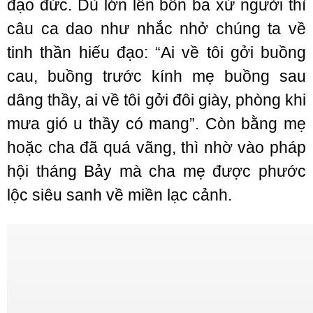
đạo đức. Dù lớn lên bôn ba xứ người thì
câu ca dao như nhắc nhở chúng ta về
tinh thần hiếu đạo: “Ai về tôi gởi buồng
cau, buồng trước kính mẹ buồng sau
dâng thầy, ai về tôi gởi đôi giày, phòng khi
mưa gió u thầy có mang”. Còn bằng mẹ
hoặc cha đã quá vãng, thì nhờ vào pháp
hội tháng Bảy mà cha mẹ được phước
lộc siêu sanh về miền lạc cảnh.