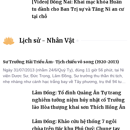
[Video] Đồng Nai: Khai mạc khóa Huân
tu dành cho Ban Trị sự và Tăng Ni an cư
tại chỗ
Lịch sử - Nhân Vật
Sư Trưởng Hải Triều Âm- Tịch chiếu vô song (1920-2013)
Ngày 31/07/2013 (nhằm 24/6/Quý Tỵ), đúng 11 giờ 56 phút, tại Ni
viện Dược Sư, Đức Trọng, Lâm Đồng, Sư trưởng thu thần thị tịch,
nhẹ nhàng như cánh hạc trắng bay về Tây phương, trụ thế 94 tuổi
đời, 60 hạ lạp.
Lâm Đồng: Tổ đình Quảng Ân Tự trang
nghiêm tưởng niệm húy nhật cố Trưởng
lão Hòa thượng khai sơn Thích Hồng Ân
Lâm Đồng: Khảo cứu hệ thống 7 ngôi
chùa trên Đặc khu Phú Quý: Chung tay