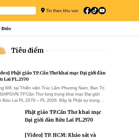
Tin theo khu vực
 Điển
Tiêu điểm
ideo] Phật giáo TP.Cần Thơ khai mạc Đại giới đàn
u Lai PL.2570
ng 8/8, tại Thiền viện Trúc Lâm Phương Nam, Ban Trị
 GHPGVN TP.Cần Thơ long trọng khai mạc Đại giới
n Bửu Lai PL.2570 – PL.2026. Đây là Phật sự trọng
 đầu tiên được Ban Trị sự triển khai sau thành công
Phật giáo TP.Cần Thơ khai mạc
 Đại hội Phật giáo thành phố lần thứ I, thể hiện sự
n tâm đối với công tác truyền giới, đào tạo Tăng tài
Đại giới đàn Bửu Lai PL.2570
 tiếp nối mạng mạch Tăng-g
[Video] TP. HCM: Khảo sát và