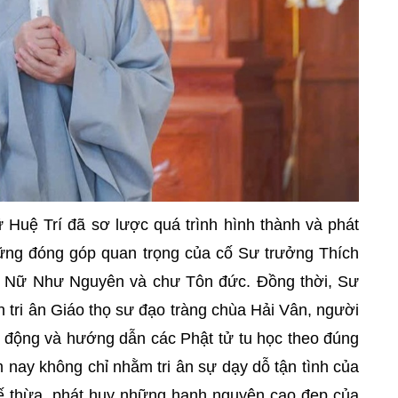
 Huệ Trí đã sơ lược quá trình hình thành và phát
ững đóng góp quan trọng của cố Sư trưởng Thích
h Nữ Như Nguyên và chư Tôn đức. Đồng thời, Sư
 tri ân Giáo thọ sư đạo tràng chùa Hải Vân, người
t động và hướng dẫn các Phật tử tu học theo đúng
m nay không chỉ nhằm tri ân sự dạy dỗ tận tình của
kế thừa, phát huy những hạnh nguyện cao đẹp của