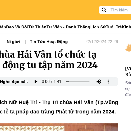
Bản
Đạo Và Đời
Từ Thiện
Tự Viện - Danh Thắng
Lịch Sử
Tuổi Trẻ
Kinh
Ni giới
Tin Tức Hoạt Động
22/12/2024 22:29
hùa Hải Vân tổ chức tạ
t động tu tập năm 2024
[V
Bử
Nghe đọc bài:
Sá
sự
đà
đại
ch Nữ Huệ Trí - Trụ trì chùa Hải Vân (Tp.Vũng
của
c lễ tạ pháp đạo tràng Phật tử trong năm 2024.
qua
và