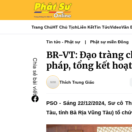
Trang Chủ
HT Chủ Tịch
Liên Kết
Tin Tức
Video
Văn 
Tin tức - Phật sự
Phật sự miền Đông
BR-VT: Đạo tràng c
pháp, tổng kết hoạ
Thích Trung Giác
PSO - Sáng 22/12/2024,
Sư cô Thí
Tàu, tỉnh Bà Rịa Vũng Tàu) tổ chứ