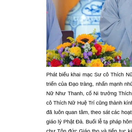
Phát biểu khai mạc Sư cô Thích Nữ
triển của Đạo tràng, nhấn mạnh nh
Nữ Như Thanh, cố Ni trưởng Thíc
cô Thích Nữ Huệ Trí cũng thành kính
đã luôn quan tâm, theo sát các hoạ
giáo lý Phật Đà. Buổi lễ tạ pháp hô
chư Tôn đức Giáo thọ và tiếp tục 