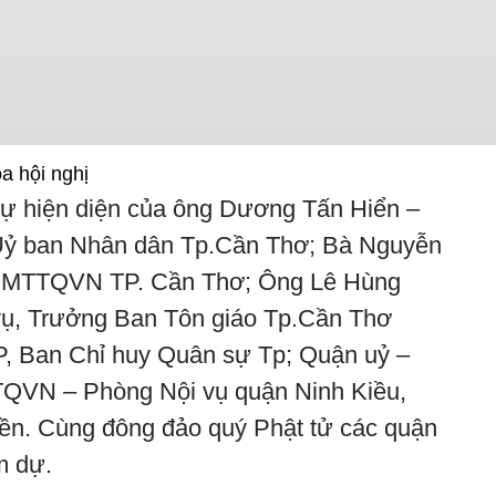
a hội nghị
sự hiện diện của ông Dương Tấn Hiển –
 Uỷ ban Nhân dân Tp.Cần Thơ; Bà Nguyễn
UBMTTQVN TP. Cần Thơ; Ông Lê Hùng
ụ, Trưởng Ban Tôn giáo Tp.Cần Thơ
P, Ban Chỉ huy Quân sự Tp; Quận uỷ –
VN – Phòng Nội vụ quận Ninh Kiều,
ền. Cùng đông đảo quý Phật tử các quận
m dự.