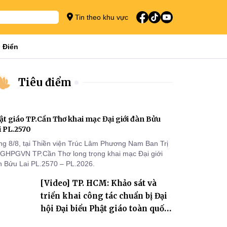
Tin theo khu vực
 Điển
Tiêu điểm
ật giáo TP.Cần Thơ khai mạc Đại giới đàn Bửu
i PL.2570
ng 8/8, tại Thiền viện Trúc Lâm Phương Nam Ban Trị
 GHPGVN TP.Cần Thơ long trọng khai mạc Đại giới
n Bửu Lai PL.2570 – PL.2026.
[Video] TP. HCM: Khảo sát và
triển khai công tác chuẩn bị Đại
hội Đại biểu Phật giáo toàn quốc
lần thứ X, nhiệm kỳ 2026-2031