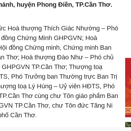
nh, huyện Phong Điền, TP.Cần Thơ.
Đức Hoà thượng Thích Giác Nhường – Phó
ội đồng Chứng Minh GHPGVN; Hoà
 Hội đồng Chứng minh, Chứng minh Ban
n Thơ; Hoà thượng Đào Như – Phó chủ
sự GHPGVN TP.Cần Thơ; Thượng toạ
TS, Phó Trưởng ban Thường trực Ban Trị
ượng toạ Lý Hùng – Uỷ viên HĐTS, Phó
TP.Cần Thơ cùng chư Tôn giáo phẩm Ban
GVN TP.Cần Thơ, chư Tôn đức Tăng Ni
h phố Cần Thơ.