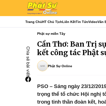
Trang Chủ
HT Chủ Tịch
Liên Kết
Tin Tức
Video
Văn 
Phật sự miền Tây
Cần Thơ: Ban Trị s
kết công tác Phật 
Phật Sự Online
PSO – Sáng ngày 23/12/201
trọng thể tổ chức Hội nghị 
trong tinh thần đoàn kết, ho