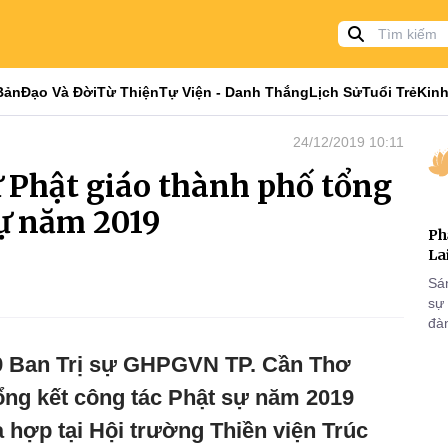
Bản
Đạo Và Đời
Từ Thiện
Tự Viện - Danh Thắng
Lịch Sử
Tuổi Trẻ
Kinh
24/12/2019 10:11
ự Phật giáo thành phố tổng
sự năm 2019
Ph
La
Sá
sự
đà
9 Ban Trị sự GHPGVN TP. Cần Thơ
tổng kết công tác Phật sự năm 2019
à hợp tại Hội trường Thiền viện Trúc