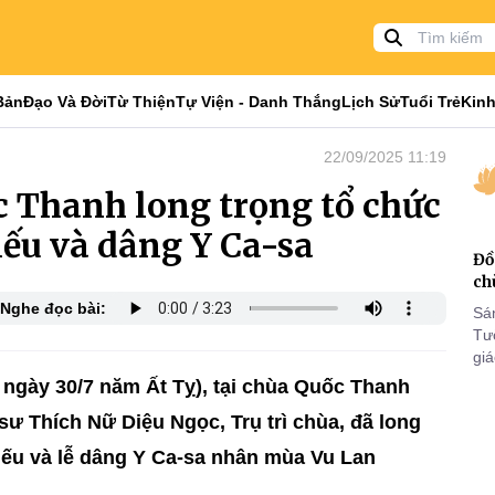
Bản
Đạo Và Đời
Từ Thiện
Tự Viện - Danh Thắng
Lịch Sử
Tuổi Trẻ
Kinh
22/09/2025 11:19
 Thanh long trọng tổ chức
iếu và dâng Y Ca-sa
Đồ
ch
Nghe đọc bài:
Sá
Tư
gi
Khó
ngày 30/7 năm Ất Tỵ), tại chùa Quốc Thanh
25
sư Thích Nữ Diệu Ngọc, Trụ trì chùa, đã long
VI
hiếu và lễ dâng Y Ca-sa nhân mùa Vu Lan