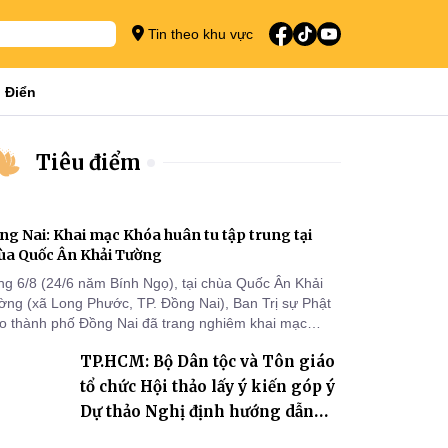
Tin theo khu vực
 Điển
Tiêu điểm
ng Nai: Khai mạc Khóa huân tu tập trung tại
ùa Quốc Ân Khải Tường
ng 6/8 (24/6 năm Bính Ngọ), tại chùa Quốc Ân Khải
ờng (xã Long Phước, TP. Đồng Nai), Ban Trị sự Phật
áo thành phố Đồng Nai đã trang nghiêm khai mạc
a huân tu tập trung trong mùa An cư kiết hạ Phật lịch
TP.HCM: Bộ Dân tộc và Tôn giáo
70 dành cho chư Tăng hành giả an cư tại chỗ khu vực
I, VIII và trường hạ chùa Quốc Ân Khải Tường.
tổ chức Hội thảo lấy ý kiến góp ý
Dự thảo Nghị định hướng dẫn
thi hành Luật Tín ngưỡng, tôn