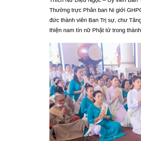
Thích Nữ Diệu Ngọc – Ủy viên Ban 
Thường trực Phân ban Ni giới GHP
đức thành viên Ban Trị sự, chư Tăng 
thiện nam tín nữ Phật tử trong thàn