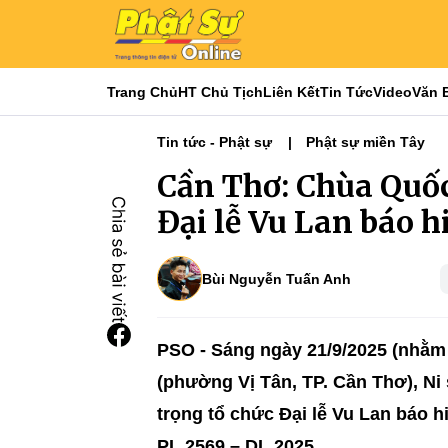
Trang Chủ
HT Chủ Tịch
Liên Kết
Tin Tức
Video
Văn 
Tin tức - Phật sự
Phật sự miền Tây
Cần Thơ: Chùa Quốc
Đại lễ Vu Lan báo h
Bùi Nguyễn Tuấn Anh
PSO - Sáng ngày 21/9/2025 (nhằm 
(phường Vị Tân, TP. Cần Thơ), Ni 
trọng tổ chức Đại lễ Vu Lan báo 
PL.2569 – DL.2025.