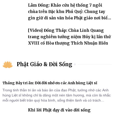
Lâm Đồng: Khảo cứu hệ thống 7 ngôi
chùa trên Đặc khu Phú Quý: Chung tay
gìn giữ di sản văn hóa Phật giáo nơi biển
đảo
[Video] Đồng Tháp: Chùa Linh Quang
trang nghiêm tưởng niệm Húy kị lần thứ
XVIII cố Hòa thượng Thích Nhuận Hiền
Phật Giáo & Đời Sống
Tháng Bảy tri ân: Đời đời nhớ ơn các Anh hùng Liệt sĩ
Trong tinh thần tri ân và báo ân của đạo Phật, tưởng nhớ các Anh
hùng Liệt sĩ không chỉ là dâng một nén tâm hương, mà còn là nhắc
mỗi người biết trân quý hòa bình, sống thiện lành và có trách
nhiệm với quê hương, đất nước.
Khi lời Phật dạy đi vào đời sống