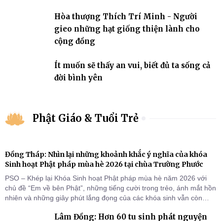
Hòa thượng Thích Trí Minh - Người
gieo những hạt giống thiện lành cho
cộng đồng
Ít muốn sẽ thấy an vui, biết đủ ta sống cả
đời bình yên
Phật Giáo & Tuổi Trẻ
Đồng Tháp: Nhìn lại những khoảnh khắc ý nghĩa của khóa
Sinh hoạt Phật pháp mùa hè 2026 tại chùa Trường Phước
PSO – Khép lại Khóa Sinh hoạt Phật pháp mùa hè năm 2026 với
chủ đề “Em về bên Phật”, những tiếng cười trong trẻo, ánh mắt hồn
nhiên và những giây phút lắng đọng của các khóa sinh vẫn còn
đọng lại dưới mái chùa Trường Phước (xã Tân Hương, tỉnh Đồng
Lâm Đồng: Hơn 60 tu sinh phát nguyện
Tháp). Những tuần tu học ngắn ngủi nhưng đã trở thành hành