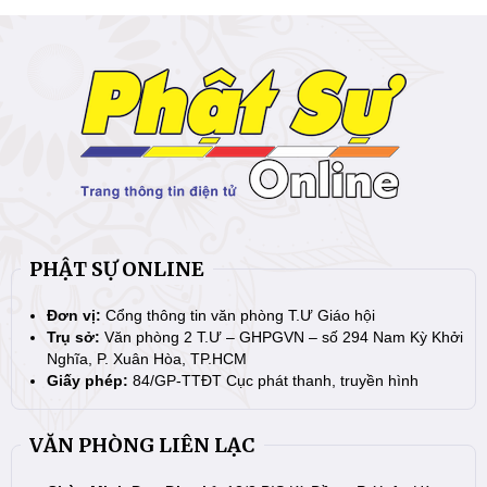
PHẬT SỰ ONLINE
Đơn vị:
Cổng thông tin văn phòng T.Ư Giáo hội
Trụ sở:
Văn phòng 2 T.Ư – GHPGVN – số 294 Nam Kỳ Khởi
Nghĩa, P. Xuân Hòa, TP.HCM
Giấy phép:
84/GP-TTĐT Cục phát thanh, truyền hình
VĂN PHÒNG LIÊN LẠC