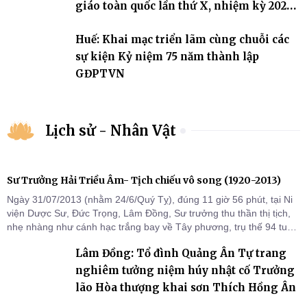
giáo toàn quốc lần thứ X, nhiệm kỳ 2026-
2031
Huế: Khai mạc triển lãm cùng chuỗi các
sự kiện Kỷ niệm 75 năm thành lập
GĐPTVN
Lịch sử - Nhân Vật
Sư Trưởng Hải Triều Âm- Tịch chiếu vô song (1920-2013)
Ngày 31/07/2013 (nhằm 24/6/Quý Tỵ), đúng 11 giờ 56 phút, tại Ni
viện Dược Sư, Đức Trọng, Lâm Đồng, Sư trưởng thu thần thị tịch,
nhẹ nhàng như cánh hạc trắng bay về Tây phương, trụ thế 94 tuổi
đời, 60 hạ lạp.
Lâm Đồng: Tổ đình Quảng Ân Tự trang
nghiêm tưởng niệm húy nhật cố Trưởng
lão Hòa thượng khai sơn Thích Hồng Ân