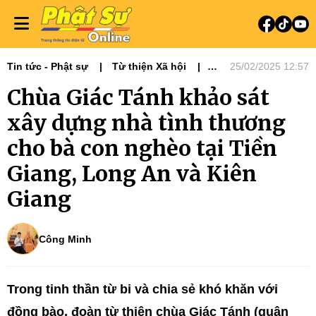
Tin tức - Phật sự
Từ thiện Xã hội
25/02/2025 12:57
Phật sự miền Tây
Chùa Giác Tánh khảo sát
Chương trình An cư lạc nghiệp
xây dựng nhà tình thương
cho bà con nghèo tại Tiền
Giang, Long An và Kiên
Giang
Công Minh
Trong tinh thần từ bi và chia sẻ khó khăn với
đồng bào, đoàn từ thiện chùa Giác Tánh (quận