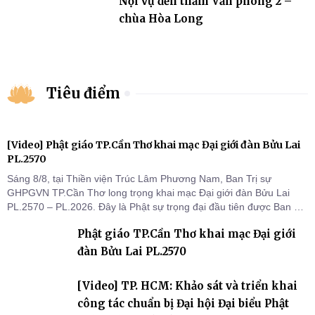
Nội vụ đến thăm Văn phòng 2 –
chùa Hòa Long
Tiêu điểm
[Video] Phật giáo TP.Cần Thơ khai mạc Đại giới đàn Bửu Lai
PL.2570
Sáng 8/8, tại Thiền viện Trúc Lâm Phương Nam, Ban Trị sự
GHPGVN TP.Cần Thơ long trọng khai mạc Đại giới đàn Bửu Lai
PL.2570 – PL.2026. Đây là Phật sự trọng đại đầu tiên được Ban Trị
sự triển khai sau thành công của Đại hội Phật giáo thành phố lần
Phật giáo TP.Cần Thơ khai mạc Đại giới
thứ I, thể hiện sự quan tâm đối với công tác truyền giới, đào tạo
Tăng tài và tiếp nối mạng mạch Tăng-g
đàn Bửu Lai PL.2570
[Video] TP. HCM: Khảo sát và triển khai
công tác chuẩn bị Đại hội Đại biểu Phật