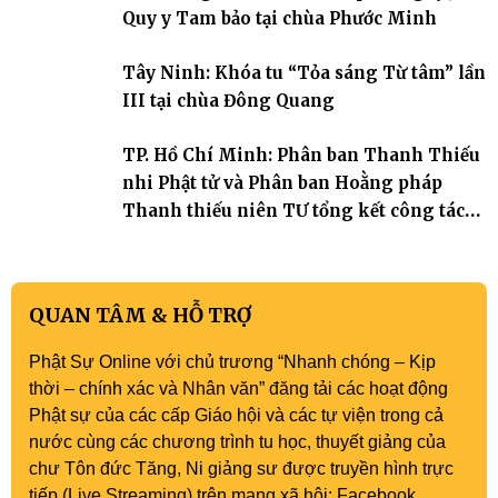
trang quý báu, gieo những hạt giống thiện l
Quy y Tam bảo tại chùa Phước Minh
Tây Ninh: Khóa tu “Tỏa sáng Từ tâm” lần
III tại chùa Đông Quang
TP. Hồ Chí Minh: Phân ban Thanh Thiếu
nhi Phật tử và Phân ban Hoằng pháp
Thanh thiếu niên TƯ tổng kết công tác
Phật sự nhiệm kỳ IX (2022 – 2027)
QUAN TÂM & HỖ TRỢ
Phật Sự Online với chủ trương “Nhanh chóng – Kịp
thời – chính xác và Nhân văn” đăng tải các hoạt động
Phật sự của các cấp Giáo hội và các tự viện trong cả
nước cùng các chương trình tu học, thuyết giảng của
chư Tôn đức Tăng, Ni giảng sư được truyền hình trực
tiếp (Live Streaming) trên mạng xã hội: Facebook,