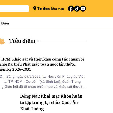
Tin theo khu vực
 Điển
Tiêu điểm
. HCM: Khảo sát và triển khai công tác chuẩn bị
i hội Đại biểu Phật giáo toàn quốc lần thứ X,
iệm kỳ 2026-2031
O – Sáng ngày 07/8/2026, tại Học viện Phật giáo Việt
 tại TP. HCM - Cơ sở II (xã Bình Lợi), đoàn Trung
g Giáo hội đã tổ chức phiên họp và khảo sát thực tế
m triển khai công tác chuẩn bị Đại hội Đại biểu Phật
Đồng Nai: Khai mạc Khóa huân
áo toàn quốc lần thứ X, nhiệm kỳ 2026-2031.
tu tập trung tại chùa Quốc Ân
Khải Tường