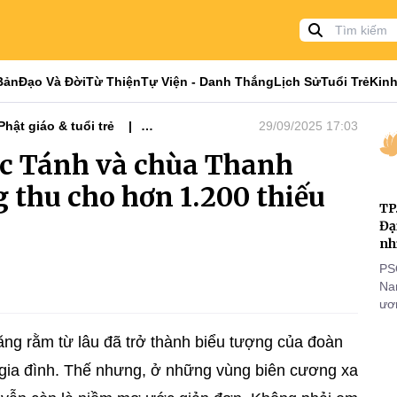
Bản
Đạo Và Đời
Từ Thiện
Tự Viện - Danh Thắng
Lịch Sử
Tuổi Trẻ
Kinh
Phật giáo & tuổi trẻ
29/09/2025 17:03
ác Tánh và chùa Thanh
 thu cho hơn 1.200 thiếu
TP
Đạ
nh
PS
Nam
ươn
nhằ
gi
trăng rằm từ lâu đã trở thành biểu tượng của đoàn
 gia đình. Thế nhưng, ở những vùng biên cương xa