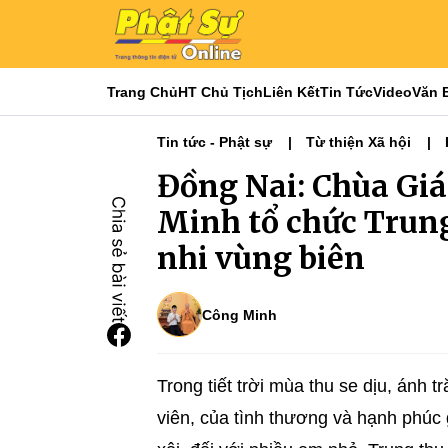
Trang Chủ
HT Chủ Tịch
Liên Kết
Tin Tức
Video
Văn 
Tin tức - Phật sự
Từ thiện Xã hội
Phật sự miền Đông
Đồng Nai: Chùa Gi
Minh tổ chức Trung
nhi vùng biên
Công Minh
Trong tiết trời mùa thu se dịu, ánh 
viên, của tình thương và hạnh phúc