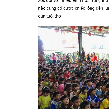
xôi, đối với nhiều em nhỏ, Trung t
nào cũng có được chiếc lồng đèn lu
của tuổi thơ.