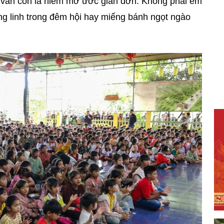
hu vẫn còn là niềm mơ ước giản đơn. Không phải em
ng linh trong đêm hội hay miếng bánh ngọt ngào