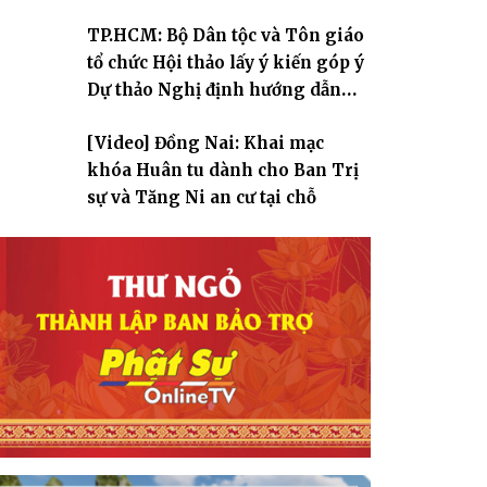
TP.HCM: Bộ Dân tộc và Tôn giáo
tổ chức Hội thảo lấy ý kiến góp ý
Dự thảo Nghị định hướng dẫn
thi hành Luật Tín ngưỡng, tôn
[Video] Đồng Nai: Khai mạc
giáo
khóa Huân tu dành cho Ban Trị
sự và Tăng Ni an cư tại chỗ