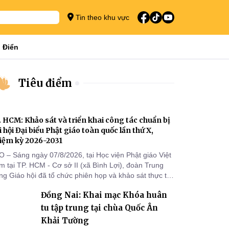
Tin theo khu vực
 Điển
Tiêu điểm
. HCM: Khảo sát và triển khai công tác chuẩn bị
i hội Đại biểu Phật giáo toàn quốc lần thứ X,
iệm kỳ 2026-2031
O – Sáng ngày 07/8/2026, tại Học viện Phật giáo Việt
 tại TP. HCM - Cơ sở II (xã Bình Lợi), đoàn Trung
g Giáo hội đã tổ chức phiên họp và khảo sát thực tế
m triển khai công tác chuẩn bị Đại hội Đại biểu Phật
Đồng Nai: Khai mạc Khóa huân
áo toàn quốc lần thứ X, nhiệm kỳ 2026-2031.
tu tập trung tại chùa Quốc Ân
Khải Tường