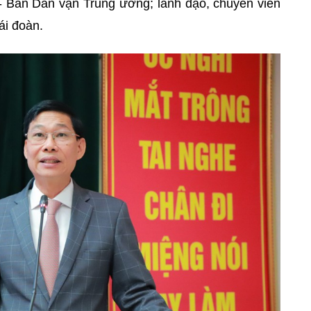
 - Ban Dân vận Trung ương; lãnh đạo, chuyên viên
ái đoàn.