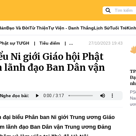
Bản
Đạo Và Đời
Từ Thiện
Tự Viện - Danh Thắng
Lịch Sử
Tuổi Trẻ
Kinh
Phật sự TƯGH
Tiêu điểm
27/10/2023 19:43
in Tuần Qua
Tiêu điểm
ểu Ni giới Giáo hội Phật
m lãnh đạo Ban Dân vận
TP
Đạ
nh
PS
Nghe đọc bài:
Nam
ươn
nhằ
gi
 đại biểu Phân ban Ni giới Trung ương Giáo
hăm lãnh đạo Ban Dân vận Trung ương Đảng