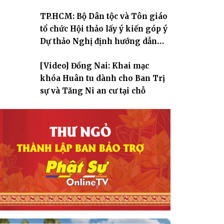
TP.HCM: Bộ Dân tộc và Tôn giáo
tổ chức Hội thảo lấy ý kiến góp ý
Dự thảo Nghị định hướng dẫn
thi hành Luật Tín ngưỡng, tôn
[Video] Đồng Nai: Khai mạc
giáo
khóa Huân tu dành cho Ban Trị
sự và Tăng Ni an cư tại chỗ