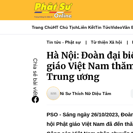
Trang Chủ
HT Chủ Tịch
Liên Kết
Tin Tức
Video
Văn 
Tin tức - Phật sự
Từ thiện Xã hội
Ni giới
Tin Tức Hoạt Động
Điểm T
Hà Nội: Đoàn đại bi
giáo Việt Nam thă
Trung ương
Ni Sư Thích Nữ Diệu Tâm
PSO - Sáng ngày 26/10/2023, Đoàn
hội Phật giáo Việt Nam đã đến t