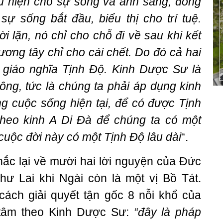
ểu hiện cho sự sống và ánh sáng, đồng
sự sống bắt đầu, biểu thị cho trí tuệ.
i lặn, nó chỉ cho chỗ đi về sau khi kết
ương tây chỉ cho cái chết. Do đó cả hai
 giáo nghĩa Tịnh Độ. Kinh Dược Sư là
ng, tức là chúng ta phải áp dụng kinh
g cuộc sống hiện tại, để có được Tịnh
theo kinh A Di Đà để chúng ta có một
c cuộc đời này có một Tịnh Độ lâu dài
“.
hắc lại về mười hai lời nguyện của Đức
 Lai khi Ngài còn là một vị Bồ Tát.
cách giải quyết tận gốc 8 nỗi khổ của
 tâm theo Kinh Dược Sư:
“đây là pháp