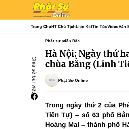
Trang Chủ
HT Chủ Tịch
Liên Kết
Tin Tức
Video
Văn 
Phật sự miền Bắc
Hà Nội: Ngày thứ ha
chùa Bằng (Linh Ti
Phật Sự Online
Trong ngày thứ 2 của Ph
Tiên Tự) – số 63 phố Bằ
Hoàng Mai – thành phố Hà