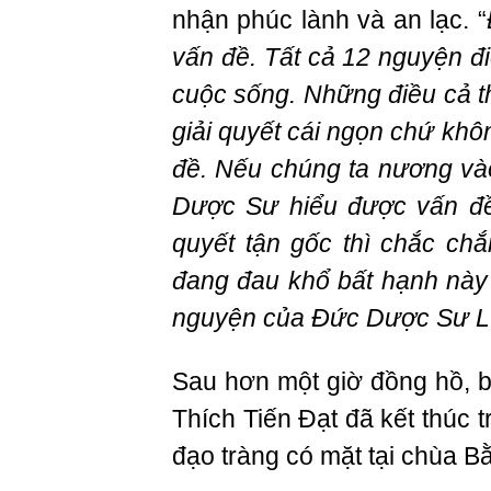
nhận phúc lành và an lạc. “
vấn đề. Tất cả 12 nguyện đ
cuộc sống. Những điều cả th
giải quyết cái ngọn chứ khô
đề. Nếu chúng ta nương v
Dược Sư hiểu được vấn đề
quyết tận gốc thì chắc chắ
đang đau khổ bất hạnh này 
nguyện của Đức Dược Sư L
Sau hơn một giờ đồng hồ, b
Thích Tiến Đạt đã kết thúc 
đạo tràng có mặt tại chùa B