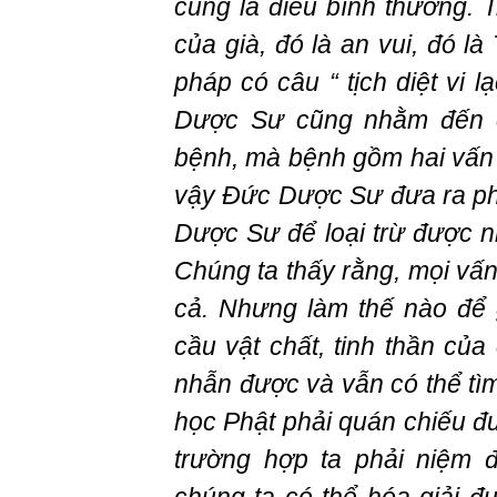
cũng là điều bình thường. T
của già, đó là an vui, đó l
pháp có câu “ tịch diệt vi l
Dược Sư cũng nhằm đến ch
bệnh, mà bệnh gồm hai vấn 
vậy Đức Dược Sư đưa ra ph
Dược Sư để loại trừ được 
Chúng ta thấy rằng, mọi vấn
cả. Nhưng làm thế nào để 
cầu vật chất, tinh thần củ
nhẫn được và vẫn có thể tì
học Phật phải quán chiếu đư
trường hợp ta phải niệm