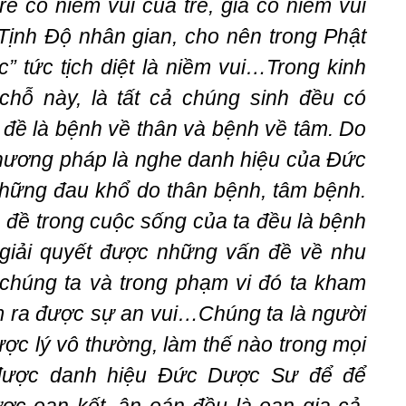
rẻ có niềm vui của trẻ, già có niềm vui
à Tịnh Độ nhân gian, cho nên trong Phật
ạc” tức tịch diệt là niềm vui…Trong kinh
ỗ này, là tất cả chúng sinh đều có
đề là bệnh về thân và bệnh về tâm. Do
ương pháp là nghe danh hiệu của Đức
những đau khổ do thân bệnh, tâm bệnh.
 đề trong cuộc sống của ta đều là bệnh
giải quyết được những vấn đề về nhu
a chúng ta và trong phạm vi đó ta kham
m ra được sự an vui…Chúng ta là người
ợc lý vô thường, làm thế nào trong mọi
 được danh hiệu Đức Dược Sư để để