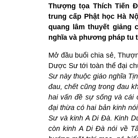
Thượng tọa Thích Tiến Đ
trung cấp Phật học Hà Nội
quang lâm thuyết giảng 
nghĩa và phương pháp tu 
Mở đầu buổi chia sẻ, Thượng
Dược Sư tới toàn thể đại c
Sư này thuộc giáo nghĩa Tịn
đau, chết cũng trong đau kh
hai vấn đề sự sống và cái 
đại thừa có hai bản kinh nó
Sư và kinh A Di Đà. Kinh 
còn kinh A Di Đà nói về 