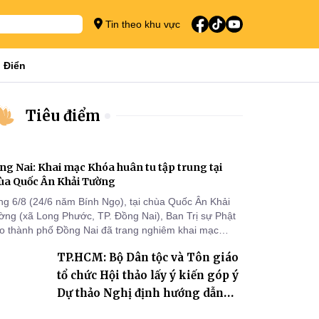
Tin theo khu vực
 Điển
Tiêu điểm
ng Nai: Khai mạc Khóa huân tu tập trung tại
ùa Quốc Ân Khải Tường
ng 6/8 (24/6 năm Bính Ngọ), tại chùa Quốc Ân Khải
ờng (xã Long Phước, TP. Đồng Nai), Ban Trị sự Phật
áo thành phố Đồng Nai đã trang nghiêm khai mạc
a huân tu tập trung trong mùa An cư kiết hạ Phật lịch
TP.HCM: Bộ Dân tộc và Tôn giáo
70 dành cho chư Tăng hành giả an cư tại chỗ khu vực
I, VIII và trường hạ chùa Quốc Ân Khải Tường.
tổ chức Hội thảo lấy ý kiến góp ý
Dự thảo Nghị định hướng dẫn
thi hành Luật Tín ngưỡng, tôn