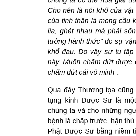
chúng ta có thể hóa giải đ
Cho nên là nỗi khổ của vật 
của tinh thần là mong cầu
lìa, ghét nhau mà phải số
tưởng hành thức” do sự vận
khổ đau. Do vậy sự tu tập
này. Muốn chấm dứt được c
chấm dứt cái vô minh
“.
Qua đây Thương tọa cũng s
tụng kinh Dược Sư là mộ
chúng ta và cho những ngư
bệnh là chấp trước, hận th
Phật Dược Sư bằng niềm ti