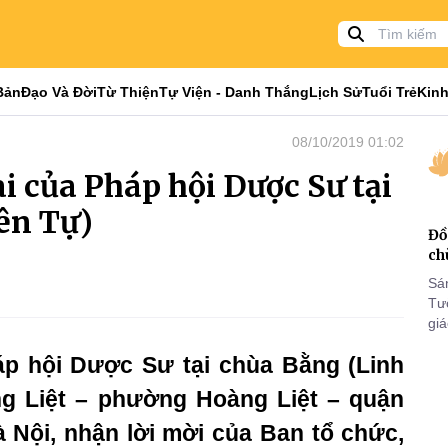
Bản
Đạo Và Đời
Từ Thiện
Tự Viện - Danh Thắng
Lịch Sử
Tuổi Trẻ
Kinh
08/10/2019 01:02
i của Pháp hội Dược Sư tại
ên Tự)
Đồ
ch
Sá
Tư
gi
Khó
áp hội Dược Sư tại chùa Bằng (Linh
25
VI
ng Liệt – phường Hoàng Liệt – quận
 Nội, nhận lời mời của Ban tổ chức,