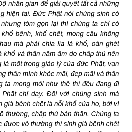
Độ nhân gian để giải quyết tất cả những
g hiện tại. Đức Phật nói chúng sinh có
nhưng tóm gọn lại thì chúng ta chỉ có
a, khổ bệnh, khổ chết, mong cầu không
hau mà phải chia lìa là khổ, oán ghét
à khổ và thân năm ấm do chấp thủ nên
là một trong giáo lý của đức Phật, vạn
g thân mình khỏe mãi, đẹp mãi và thân
 ta mong mỏi như thế thì đều đang đi
 Phật chỉ dạy. Đối với chúng sinh mà
h già bệnh chết là nỗi khổ của họ, bởi vì
ô thường, chấp thủ bản thân. Chúng ta
c được vô thường thì sinh già bệnh chết