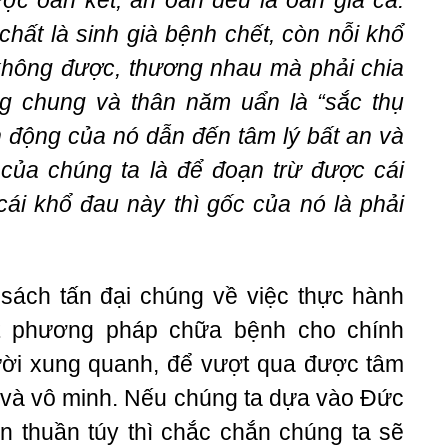
ược oan kết, ân oán đều là oan gia cả.
chất là sinh già bệnh chết, còn nỗi khổ
 không được, thương nhau mà phải chia
ng chung và thân năm uẩn là “sắc thụ
 động của nó dẫn đến tâm lý bất an và
 của chúng ta là để đoạn trừ được cái
ái khổ đau này thì gốc của nó là phải
ách tấn đại chúng về việc thực hành
t phương pháp chữa bệnh cho chính
ời xung quanh, để vượt qua được tâm
ù và vô minh. Nếu chúng ta dựa vào Đức
n thuần túy thì chắc chắn chúng ta sẽ