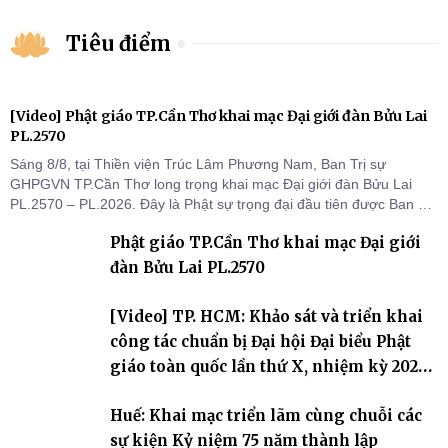
Tiêu điểm
[Video] Phật giáo TP.Cần Thơ khai mạc Đại giới đàn Bửu Lai
PL.2570
Sáng 8/8, tại Thiền viện Trúc Lâm Phương Nam, Ban Trị sự
GHPGVN TP.Cần Thơ long trọng khai mạc Đại giới đàn Bửu Lai
PL.2570 – PL.2026. Đây là Phật sự trọng đại đầu tiên được Ban Trị
sự triển khai sau thành công của Đại hội Phật giáo thành phố lần
Phật giáo TP.Cần Thơ khai mạc Đại giới
thứ I, thể hiện sự quan tâm đối với công tác truyền giới, đào tạo
Tăng tài và tiếp nối mạng mạch Tăng-g
đàn Bửu Lai PL.2570
[Video] TP. HCM: Khảo sát và triển khai
công tác chuẩn bị Đại hội Đại biểu Phật
giáo toàn quốc lần thứ X, nhiệm kỳ 2026-
2031
Huế: Khai mạc triển lãm cùng chuỗi các
sự kiện Kỷ niệm 75 năm thành lập