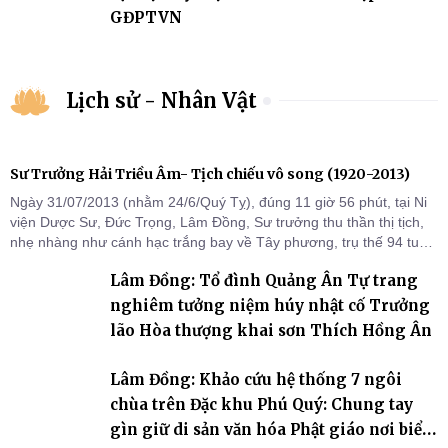
GĐPTVN
Lịch sử - Nhân Vật
Sư Trưởng Hải Triều Âm- Tịch chiếu vô song (1920-2013)
Ngày 31/07/2013 (nhằm 24/6/Quý Tỵ), đúng 11 giờ 56 phút, tại Ni
viện Dược Sư, Đức Trọng, Lâm Đồng, Sư trưởng thu thần thị tịch,
nhẹ nhàng như cánh hạc trắng bay về Tây phương, trụ thế 94 tuổi
đời, 60 hạ lạp.
Lâm Đồng: Tổ đình Quảng Ân Tự trang
nghiêm tưởng niệm húy nhật cố Trưởng
lão Hòa thượng khai sơn Thích Hồng Ân
Lâm Đồng: Khảo cứu hệ thống 7 ngôi
chùa trên Đặc khu Phú Quý: Chung tay
gìn giữ di sản văn hóa Phật giáo nơi biển