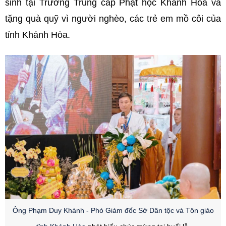
sinh tại Trường Trung cấp Phật học Khánh Hòa và
tặng quà quỹ vì người nghèo, các trẻ em mồ côi của
tỉnh Khánh Hòa.
Ô
ng Phạm Duy Khánh - Phó Giám đốc Sở Dân tộc và Tôn giáo