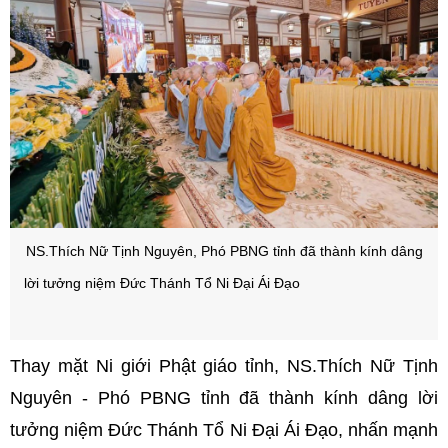
NS.Thích Nữ Tịnh Nguyên, Phó PBNG tỉnh đã thành kính dâng
lời tưởng niệm Đức Thánh Tổ Ni Đại Ái Đạo
/-strong/-heart:>:o:-
((:-h/-strong/-heart:>:o:-((:-
Thay mặt Ni giới Phật giáo tỉnh, NS.Thích Nữ Tịnh
Nguyên - Phó PBNG tỉnh đã thành kính dâng lời
tưởng niệm Đức Thánh Tổ Ni Đại Ái Đạo, nhấn mạnh