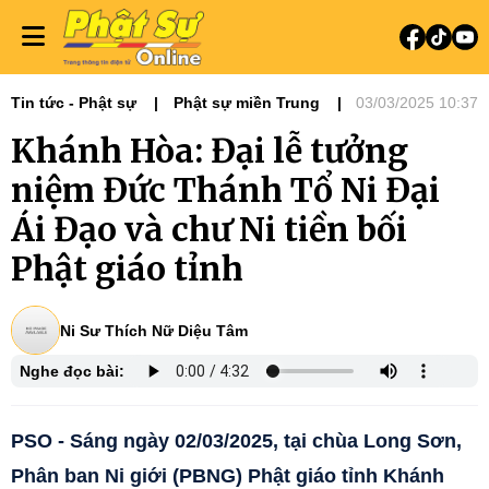
Tin tức - Phật sự
Phật sự miền Trung
03/03/2025 10:37
Ni giới
Tin Tức Hoạt Động
Khánh Hòa: Đại lễ tưởng
niệm Đức Thánh Tổ Ni Đại
Ái Đạo và chư Ni tiền bối
Phật giáo tỉnh
Ni Sư Thích Nữ Diệu Tâm
Nghe đọc bài:
PSO - Sáng ngày 02/03/2025, tại chùa Long Sơn,
Phân ban Ni giới (PBNG) Phật giáo tỉnh Khánh