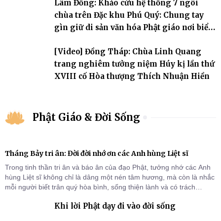
Lâm Đồng: Khảo cứu hệ thống 7 ngôi
chùa trên Đặc khu Phú Quý: Chung tay
gìn giữ di sản văn hóa Phật giáo nơi biển
đảo
[Video] Đồng Tháp: Chùa Linh Quang
trang nghiêm tưởng niệm Húy kị lần thứ
XVIII cố Hòa thượng Thích Nhuận Hiền
Phật Giáo & Đời Sống
Tháng Bảy tri ân: Đời đời nhớ ơn các Anh hùng Liệt sĩ
Trong tinh thần tri ân và báo ân của đạo Phật, tưởng nhớ các Anh
hùng Liệt sĩ không chỉ là dâng một nén tâm hương, mà còn là nhắc
mỗi người biết trân quý hòa bình, sống thiện lành và có trách
nhiệm với quê hương, đất nước.
Khi lời Phật dạy đi vào đời sống