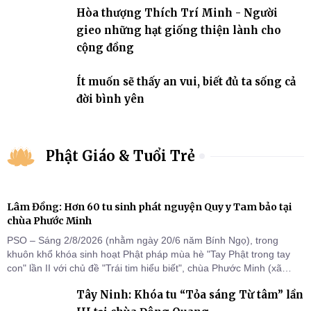
Hòa thượng Thích Trí Minh - Người
gieo những hạt giống thiện lành cho
cộng đồng
Ít muốn sẽ thấy an vui, biết đủ ta sống cả
đời bình yên
Phật Giáo & Tuổi Trẻ
Lâm Đồng: Hơn 60 tu sinh phát nguyện Quy y Tam bảo tại
chùa Phước Minh
PSO – Sáng 2/8/2026 (nhằm ngày 20/6 năm Bính Ngọ), trong
khuôn khổ khóa sinh hoạt Phật pháp mùa hè "Tay Phật trong tay
con" lần II với chủ đề "Trái tim hiểu biết", chùa Phước Minh (xã
Hàm Kiệm) đã trang nghiêm tổ chức lễ phát nguyện quy y Tam bảo
Tây Ninh: Khóa tu “Tỏa sáng Từ tâm” lần
cho hơn 60 tu sinh.