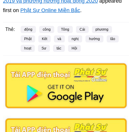
2019 và phương hướng hoạt động 2020
appeared
first on
Phật Sự Online Miền Bắc
.
Thẻ:
động
công
Tông
Cái
phương
Phật
Kêt
và
nghị
hướng
lão
hoạt
Sư
tác
Hội