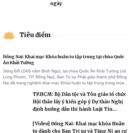
ngày
Tiêu điểm
Đồng Nai: Khai mạc Khóa huân tu tập trung tại chùa Quốc
Ân Khải Tường
Sáng 6/8 (24/6 năm Bính Ngọ), tại chùa Quốc Ân Khải Tường (xã
Long Phước, TP. Đồng Nai), Ban Trị sự Phật giáo thành phố Đồng
Nai đã trang nghiêm khai mạc Khóa huân tu tập trung trong mùa
An cư kiết hạ Phật lịch 2570 dành cho chư Tăng hành giả an cư tại
TP.HCM: Bộ Dân tộc và Tôn giáo tổ chức
chỗ khu vực VII, VIII và trường hạ chùa Quốc Ân Khải Tường.
Hội thảo lấy ý kiến góp ý Dự thảo Nghị
định hướng dẫn thi hành Luật Tín
ngưỡng, tôn giáo
[Video] Đồng Nai: Khai mạc khóa Huân
tu dành cho Ban Trị sự và Tăng Ni an cư