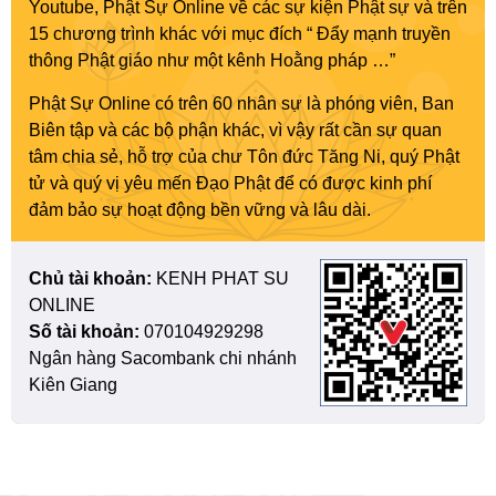
Youtube, Phật Sự Online về các sự kiện Phật sự và trên
15 chương trình khác với mục đích “ Đẩy mạnh truyền
thông Phật giáo như một kênh Hoằng pháp …”
Phật Sự Online có trên 60 nhân sự là phóng viên, Ban
Biên tập và các bộ phận khác, vì vậy rất cần sự quan
tâm chia sẻ, hỗ trợ của chư Tôn đức Tăng Ni, quý Phật
tử và quý vị yêu mến Đạo Phật để có được kinh phí
đảm bảo sự hoạt động bền vững và lâu dài.
Chủ tài khoản:
KENH PHAT SU
ONLINE
Số tài khoản:
070104929298
Ngân hàng Sacombank chi nhánh
Kiên Giang