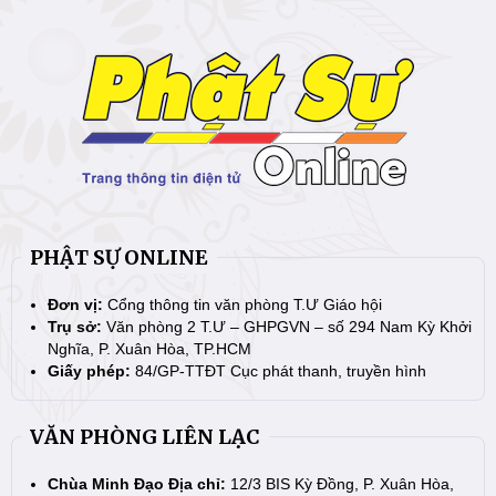
PHẬT SỰ ONLINE
Đơn vị:
Cổng thông tin văn phòng T.Ư Giáo hội
Trụ sở:
Văn phòng 2 T.Ư – GHPGVN – số 294 Nam Kỳ Khởi
Nghĩa, P. Xuân Hòa, TP.HCM
Giấy phép:
84/GP-TTĐT Cục phát thanh, truyền hình
VĂN PHÒNG LIÊN LẠC
Chùa Minh Đạo Địa chỉ:
12/3 BIS Kỳ Đồng, P. Xuân Hòa,