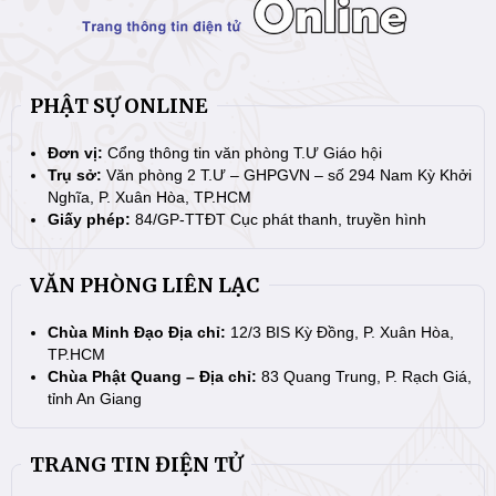
PHẬT SỰ ONLINE
Đơn vị:
Cổng thông tin văn phòng T.Ư Giáo hội
Trụ sở:
Văn phòng 2 T.Ư – GHPGVN – số 294 Nam Kỳ Khởi
Nghĩa, P. Xuân Hòa, TP.HCM
Giấy phép:
84/GP-TTĐT Cục phát thanh, truyền hình
VĂN PHÒNG LIÊN LẠC
Chùa Minh Đạo Địa chỉ:
12/3 BIS Kỳ Đồng, P. Xuân Hòa,
TP.HCM
Chùa Phật Quang – Địa chỉ:
83 Quang Trung, P. Rạch Giá,
tỉnh An Giang
TRANG TIN ĐIỆN TỬ