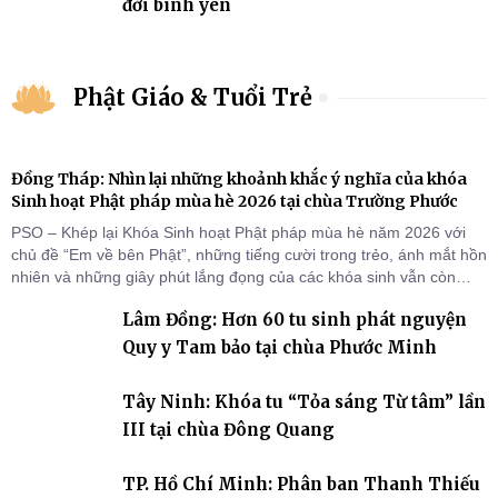
đời bình yên
Phật Giáo & Tuổi Trẻ
Đồng Tháp: Nhìn lại những khoảnh khắc ý nghĩa của khóa
Sinh hoạt Phật pháp mùa hè 2026 tại chùa Trường Phước
PSO – Khép lại Khóa Sinh hoạt Phật pháp mùa hè năm 2026 với
chủ đề “Em về bên Phật”, những tiếng cười trong trẻo, ánh mắt hồn
nhiên và những giây phút lắng đọng của các khóa sinh vẫn còn
đọng lại dưới mái chùa Trường Phước (xã Tân Hương, tỉnh Đồng
Lâm Đồng: Hơn 60 tu sinh phát nguyện
Tháp). Những tuần tu học ngắn ngủi nhưng đã trở thành hành
trang quý báu, gieo những hạt giống thiện l
Quy y Tam bảo tại chùa Phước Minh
Tây Ninh: Khóa tu “Tỏa sáng Từ tâm” lần
III tại chùa Đông Quang
TP. Hồ Chí Minh: Phân ban Thanh Thiếu