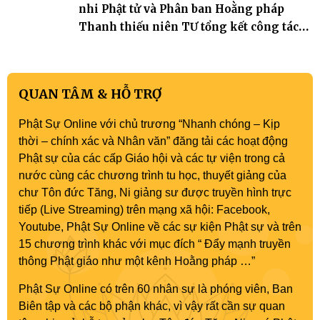
nhi Phật tử và Phân ban Hoằng pháp
Thanh thiếu niên TƯ tổng kết công tác
Phật sự nhiệm kỳ IX (2022 – 2027)
QUAN TÂM & HỖ TRỢ
Phật Sự Online với chủ trương “Nhanh chóng – Kịp
thời – chính xác và Nhân văn” đăng tải các hoạt động
Phật sự của các cấp Giáo hội và các tự viện trong cả
nước cùng các chương trình tu học, thuyết giảng của
chư Tôn đức Tăng, Ni giảng sư được truyền hình trực
tiếp (Live Streaming) trên mạng xã hội: Facebook,
Youtube, Phật Sự Online về các sự kiện Phật sự và trên
15 chương trình khác với mục đích “ Đẩy mạnh truyền
thông Phật giáo như một kênh Hoằng pháp …”
Phật Sự Online có trên 60 nhân sự là phóng viên, Ban
Biên tập và các bộ phận khác, vì vậy rất cần sự quan