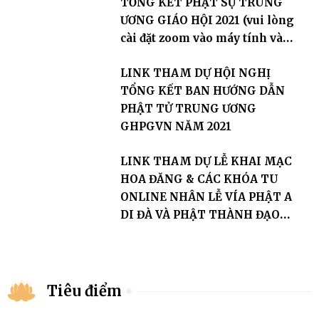
TỔNG KẾT PHẬT SỰ TRUNG
ƯƠNG GIÁO HỘI 2021 (vui lòng
cài đặt zoom vào máy tính và
điện thoại trước)
LINK THAM DỰ HỘI NGHỊ
TỔNG KẾT BAN HƯỚNG DẪN
PHẬT TỬ TRUNG ƯƠNG
GHPGVN NĂM 2021
LINK THAM DỰ LỄ KHAI MẠC
HOA ĐĂNG & CÁC KHÓA TU
ONLINE NHÂN LỄ VÍA PHẬT A
DI ĐÀ VÀ PHẬT THÀNH ĐẠO
(vui lòng cài đặt zoom trên máy
tính và điện thoại trước)
Tiêu điểm