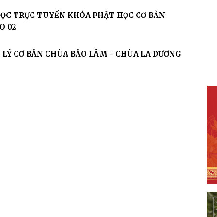
ỌC TRỰC TUYẾN KHÓA PHẬT HỌC CƠ BẢN
O 02
O LÝ CƠ BẢN CHÙA BẢO LÂM - CHÙA LA DƯƠNG