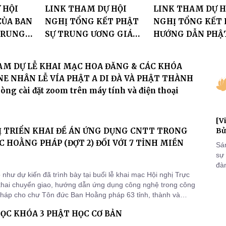
 HỘI
LINK THAM DỰ HỘI
LINK THAM DỰ H
CỦA BAN
NGHỊ TỔNG KẾT PHẬT
NGHỊ TỔNG KẾT 
TRUNG
SỰ TRUNG ƯƠNG GIÁO
HƯỚNG DẪN PHẬ
 NĂM
HỘI 2021 (vui lòng cài
TRUNG ƯƠNG G
đặt zoom vào máy tính
NĂM 2021
AM DỰ LỄ KHAI MẠC HOA ĐĂNG & CÁC KHÓA
và điện thoại trước)
NE NHÂN LỄ VÍA PHẬT A DI ĐÀ VÀ PHẬT THÀNH
lòng cài đặt zoom trên máy tính và điện thoại
[V
Ị TRIỂN KHAI ĐỀ ÁN ỨNG DỤNG CNTT TRONG
Bử
 HOẰNG PHÁP (ĐỢT 2) ĐỐI VỚI 7 TỈNH MIỀN
Sá
sự
đà
như dự kiến đã trình bày tại buổi lễ khai mạc Hội nghị Trực
đại
 khai chuyển giao, hướng dẫn ứng dụng công nghệ trong công
của
háp cho chư Tôn đức Ban Hoằng pháp 63 tỉnh, thành và
qua
ỉ đạo của HT. Trưởng ban Hoằng pháp TƯ GHPGVN, lễ Khai
và
ỌC KHÓA 3 PHẬT HỌC CƠ BẢN
ị Trực tuyến tiếp tục được tổ chức đợt 2 để chuyển giao ứng