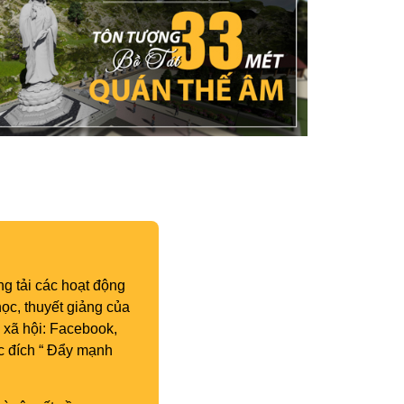
g tải các hoạt động
ọc, thuyết giảng của
 xã hội: Facebook,
c đích “ Đẩy mạnh