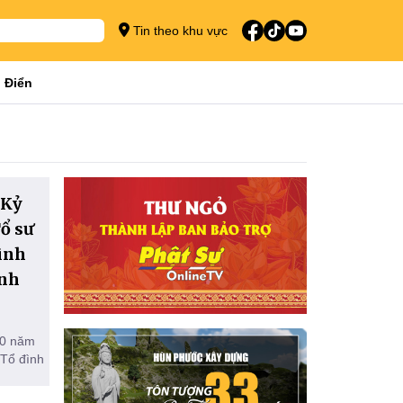
Tin theo khu vực
 Điển
 Kỷ
ổ sư
ình
ĩnh
00 năm
 Tổ đình