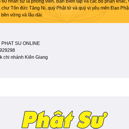
 60 nhân sự là phóng viên, Ban Biên tập và các bộ phận khác, 
ủa chư Tôn đức Tăng Ni, quý Phật tử và quý vị yêu mến Đạo Phậ
bền vững và lâu dài.
 PHAT SU ONLINE
929298
 chi nhánh Kiên Giang