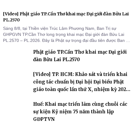
[Video] Phật giáo TP.Cần Thơ khai mạc Đại giới đàn Bửu Lai
PL.2570
Sáng 8/8, tại Thiền viện Trúc Lâm Phương Nam, Ban Trị sự
GHPGVN TP.Cần Thơ long trọng khai mạc Đại giới đàn Bửu Lai
PL.2570 – PL.2026. Đây là Phật sự trọng đại đầu tiên được Ban Trị
sự triển khai sau thành công của Đại hội Phật giáo thành phố lần
Phật giáo TP.Cần Thơ khai mạc Đại giới
thứ I, thể hiện sự quan tâm đối với công tác truyền giới, đào tạo
Tăng tài và tiếp nối mạng mạch Tăng-g
đàn Bửu Lai PL.2570
[Video] TP. HCM: Khảo sát và triển khai
công tác chuẩn bị Đại hội Đại biểu Phật
giáo toàn quốc lần thứ X, nhiệm kỳ 2026-
2031
Huế: Khai mạc triển lãm cùng chuỗi các
sự kiện Kỷ niệm 75 năm thành lập
GĐPTVN