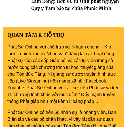
Lâm Đồng: Hơn 60 tu sinh phát nguyện
Quy y Tam bảo tại chùa Phước Minh
QUAN TÂM & HỖ TRỢ
Phật Sự Online với chủ trương “Nhanh chóng – Kịp
thời – chính xác và Nhân văn” đăng tải các hoạt động
Phật sự của các cấp Giáo hội và các tự viện trong cả
nước cùng các chương trình tu học, thuyết giảng của
chư Tôn đức Tăng, Ni giảng sư được truyền hình trực
tiếp (Live Streaming) trên mạng xã hội: Facebook,
Youtube, Phật Sự Online về các sự kiện Phật sự và trên
15 chương trình khác với mục đích “ Đẩy mạnh truyền
thông Phật giáo như một kênh Hoằng pháp …”
Phật Sự Online có trên 60 nhân sự là phóng viên, Ban
Biên tập và các bộ phận khác, vì vậy rất cần sự quan
tâm chia sẻ, hỗ trợ của chư Tôn đức Tăng Ni, quý Phật