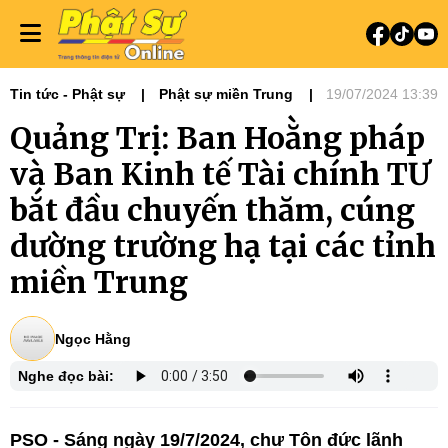
Tin tức - Phật sự
Phật sự miền Trung
19/07/2024 13:39
Phật sự TƯGH
Ban Hoằng pháp
Quảng Trị: Ban Hoằng pháp
Ban Kinh tế Tài chính
Tin tức
và Ban Kinh tế Tài chính TƯ
bắt đầu chuyến thăm, cúng
dường trường hạ tại các tỉnh
miền Trung
Ngọc Hằng
Nghe đọc bài:
PSO - Sáng ngày 19/7/2024, chư Tôn đức lãnh