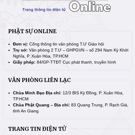
PHẬT SỰ ONLINE
Đơn vị:
Cổng thông tin văn phòng T.Ư Giáo hội
Trụ sở:
Văn phòng 2 T.Ư – GHPGVN – số 294 Nam Kỳ Khởi
Nghĩa, P. Xuân Hòa, TP.HCM
Giấy phép:
84/GP-TTĐT Cục phát thanh, truyền hình
VĂN PHÒNG LIÊN LẠC
Chùa Minh Đạo Địa chỉ:
12/3 BIS Kỳ Đồng, P. Xuân Hòa,
TP.HCM
Chùa Phật Quang – Địa chỉ:
83 Quang Trung, P. Rạch Giá,
tỉnh An Giang
TRANG TIN ĐIỆN TỬ