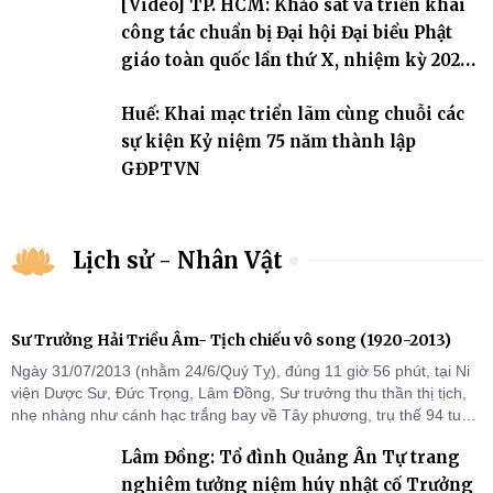
[Video] TP. HCM: Khảo sát và triển khai
công tác chuẩn bị Đại hội Đại biểu Phật
giáo toàn quốc lần thứ X, nhiệm kỳ 2026-
2031
Huế: Khai mạc triển lãm cùng chuỗi các
sự kiện Kỷ niệm 75 năm thành lập
GĐPTVN
Lịch sử - Nhân Vật
Sư Trưởng Hải Triều Âm- Tịch chiếu vô song (1920-2013)
Ngày 31/07/2013 (nhằm 24/6/Quý Tỵ), đúng 11 giờ 56 phút, tại Ni
viện Dược Sư, Đức Trọng, Lâm Đồng, Sư trưởng thu thần thị tịch,
nhẹ nhàng như cánh hạc trắng bay về Tây phương, trụ thế 94 tuổi
đời, 60 hạ lạp.
Lâm Đồng: Tổ đình Quảng Ân Tự trang
nghiêm tưởng niệm húy nhật cố Trưởng