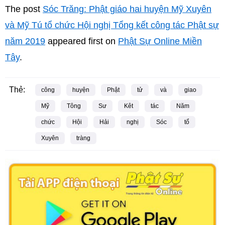
The post
Sóc Trăng: Phật giáo hai huyện Mỹ Xuyên
và Mỹ Tú tổ chức Hội nghị Tổng kết công tác Phật sự
năm 2019
appeared first on
Phật Sự Online Miền
Tây
.
Thẻ:
công
huyện
Phật
tử
và
giao
Mỹ
Tông
Sư
Kêt
tác
Năm
chức
Hội
Hải
nghị
Sóc
tổ
Xuyên
tràng