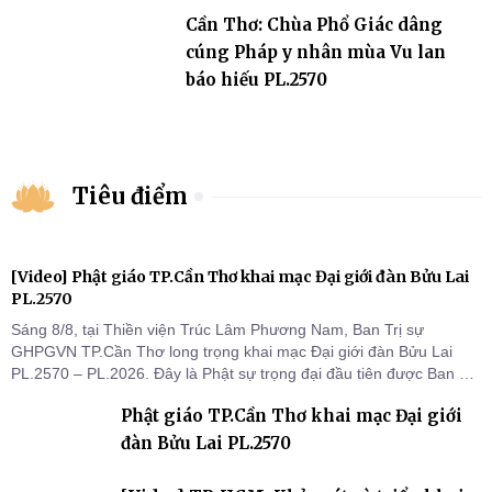
Cần Thơ: Chùa Phổ Giác dâng
cúng Pháp y nhân mùa Vu lan
báo hiếu PL.2570
Tiêu điểm
[Video] Phật giáo TP.Cần Thơ khai mạc Đại giới đàn Bửu Lai
PL.2570
Sáng 8/8, tại Thiền viện Trúc Lâm Phương Nam, Ban Trị sự
GHPGVN TP.Cần Thơ long trọng khai mạc Đại giới đàn Bửu Lai
PL.2570 – PL.2026. Đây là Phật sự trọng đại đầu tiên được Ban Trị
sự triển khai sau thành công của Đại hội Phật giáo thành phố lần
Phật giáo TP.Cần Thơ khai mạc Đại giới
thứ I, thể hiện sự quan tâm đối với công tác truyền giới, đào tạo
Tăng tài và tiếp nối mạng mạch Tăng-g
đàn Bửu Lai PL.2570