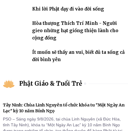
nhiệm với quê hương, đất nước.
Khi lời Phật dạy đi vào đời sống
Hòa thượng Thích Trí Minh - Người
gieo những hạt giống thiện lành cho
cộng đồng
Ít muốn sẽ thấy an vui, biết đủ ta sống cả
đời bình yên
Phật Giáo & Tuổi Trẻ
Tây Ninh: Chùa Linh Nguyên tổ chức khóa tu "Một Ngày An
Lạc" kỳ 10 năm Bính Ngọ
PSO – Sáng ngày 9/8/2026, tại chùa Linh Nguyên (xã Đức Hòa,
tỉnh Tây Ninh), khóa tu “Một Ngày An Lạc” kỳ 10 năm Bính Ngọ
được trang nghiêm tổ chức, tạo thắng duyên để hàng Phật tử tại