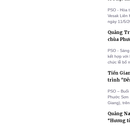
PSO - Hòa t
Vesak Liên 
ngày 11/5/2
long trọng 
Quảng Trị
phòng BTS P
chùa Phư
PSO - Sáng 
kết hợp với
chức lễ bổ 
trấn Krông 
Tiền Gian
trình "Đê
PSO – Buổi 
Phước Sơn (
Giang), trê
Thường trực
Quảng Na
LHTNVN huyệ
thiếu nhi tại
“Hương từ