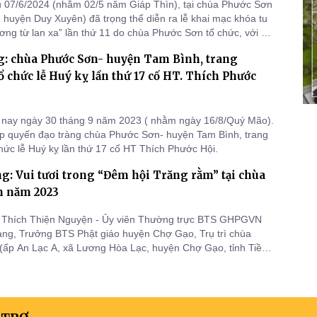
 07/6/2024 (nhằm 02/5 năm Giáp Thìn), tại chùa Phước Sơn
, huyện Duy Xuyên) đã trọng thể diễn ra lễ khai mạc khóa tu
ng từ lan xa” lần thứ 11 do chùa Phước Sơn tổ chức, với sự
 hơn 300 khoá sinh, 100 tình nguyện viên.
g: chùa Phước Sơn- huyện Tam Bình, trang
 chức lễ Huý kỵ lần thứ 17 cố HT. Thích Phước
 nay ngày 30 tháng 9 năm 2023 ( nhằm ngày 16/8/Quý Mão).
p quyến đạo tràng chùa Phước Sơn- huyện Tam Bình, trang
hức lễ Huý kỵ lần thứ 17 cố HT Thích Phước Hội.
g: Vui tươi trong “Đêm hội Trăng rằm” tại chùa
n năm 2023
 Thích Thiện Nguyện - Ủy viên Thường trực BTS GHPGVN
iang, Trưởng BTS Phật giáo huyện Chợ Gạo, Trụ trì chùa
ấp An Lạc A, xã Lương Hòa Lạc, huyện Chợ Gạo, tỉnh Tiền
rọng thể tổ chức “Đêm hội Trăng rằm” và trao tặng 1.000
Trung thu cùng lồng đèn cho các em Thiếu nhi; đồng thời
n học Bổn