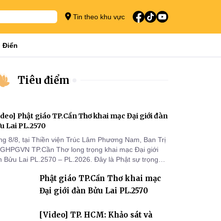
Tin theo khu vực
 Điển
Tiêu điểm
ideo] Phật giáo TP.Cần Thơ khai mạc Đại giới đàn
u Lai PL.2570
ng 8/8, tại Thiền viện Trúc Lâm Phương Nam, Ban Trị
 GHPGVN TP.Cần Thơ long trọng khai mạc Đại giới
n Bửu Lai PL.2570 – PL.2026. Đây là Phật sự trọng
 đầu tiên được Ban Trị sự triển khai sau thành công
Phật giáo TP.Cần Thơ khai mạc
 Đại hội Phật giáo thành phố lần thứ I, thể hiện sự
n tâm đối với công tác truyền giới, đào tạo Tăng tài
Đại giới đàn Bửu Lai PL.2570
 tiếp nối mạng mạch Tăng-g
[Video] TP. HCM: Khảo sát và