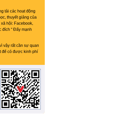
g tải các hoạt động
ọc, thuyết giảng của
 xã hội: Facebook,
c đích “ Đẩy mạnh
vì vậy rất cần sự quan
t để có được kinh phí