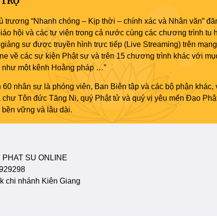
 TRỢ
ủ trương “Nhanh chóng – Kịp thời – chính xác và Nhân văn” đăn
áo hội và các tự viện trong cả nước cùng các chương trình tu h
giảng sư được truyền hình trực tiếp (Live Streaming) trên mạng
ne về các sự kiện Phật sự và trên 15 chương trình khác với mụ
áo như một kênh Hoằng pháp …”
 60 nhân sự là phóng viên, Ban Biên tập và các bộ phận khác, 
ủa chư Tôn đức Tăng Ni, quý Phật tử và quý vị yêu mến Đạo Phậ
bền vững và lâu dài.
 PHAT SU ONLINE
929298
 chi nhánh Kiên Giang