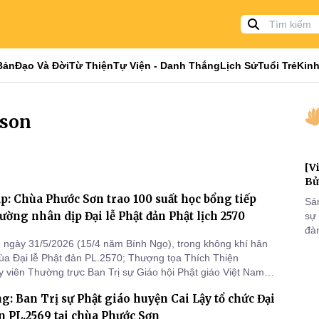
Bản
Đạo Và Đời
Từ Thiện
Tự Viện - Danh Thắng
Lịch Sử
Tuổi Trẻ
Kinh
-son
[V
Bử
: Chùa Phước Sơn trao 100 suất học bổng tiếp
Sá
rường nhân dịp Đại lễ Phật đản Phật lịch 2570
sự
đà
ngày 31/5/2026 (15/4 năm Bính Ngọ), trong không khí hân
đại
a Đại lễ Phật đản PL.2570; Thượng tọa Thích Thiện
của
 viên Thường trực Ban Trị sự Giáo hội Phật giáo Việt Nam
qua
háp, Trụ trì chùa Phước Sơn (xã Lương Hòa Lạc) cùng quý
và
g: Ban Trị sự Phật giáo huyện Cai Lậy tổ chức Đại
g quân” và chính quyền địa phương tổ chức chương trình
ng cho các
ản PL.2569 tại chùa Phước Sơn