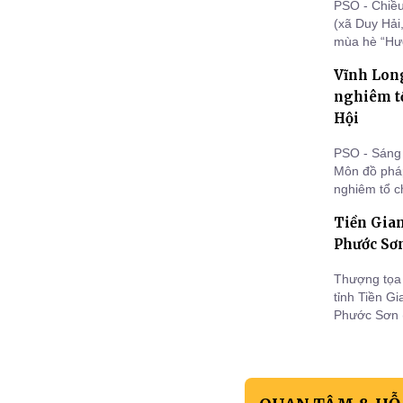
PSO - Chiều
(xã Duy Hải
mùa hè “Hươ
tham dự của
Vĩnh Lon
nghiêm tổ
Hội
PSO - Sáng
Môn đồ phá
nghiêm tổ c
Tiền Gian
Phước Sơ
Thượng tọa
tỉnh Tiền G
Phước Sơn (
Giang) đã t
chiếc Bánh 
trao 30 phầ