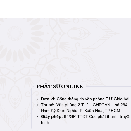
PHẬT SỰ ONLINE
Đơn vị:
Cổng thông tin văn phòng T.Ư Giáo hội
Trụ sở:
Văn phòng 2 T.Ư – GHPGVN – số 294
Nam Kỳ Khởi Nghĩa, P. Xuân Hòa, TP.HCM
Giấy phép:
84/GP-TTĐT Cục phát thanh, truyề
hình