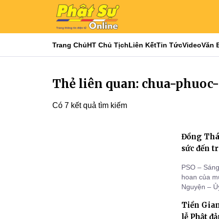
Trang Chủ
HT Chủ Tịch
Liên Kết
Tin Tức
Video
Văn 
Thẻ liên quan: chua-phuoc
Có 7 kết quả tìm kiếm
Đồng Tháp
sức đến t
PSO – Sáng 
hoan của mù
Nguyện – Ủy
tỉnh Đồng T
Tiền Gian
“mạnh thườn
trao học bổ
lễ Phật đ