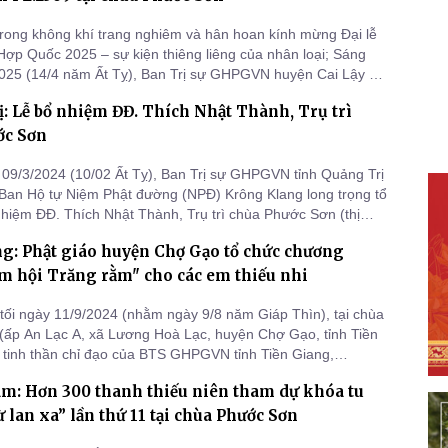
rong không khí trang nghiêm và hân hoan kính mừng Đại lễ
Hợp Quốc 2025 – sự kiện thiêng liêng của nhân loại; Sáng
025 (14/4 năm Ất Tỵ), Ban Trị sự GHPGVN huyện Cai Lậy đã
tổ chức Đại lễ Phật đản Vesak PL.2569 – DL.2025 tại Văn
: Lễ bổ nhiệm ĐĐ. Thích Nhật Thành, Trụ trì
hật giáo huyện - chùa Phước Sơn (TT.Bình Phú).
ớc Sơn
09/3/2024 (10/02 Ất Tỵ), Ban Trị sự GHPGVN tỉnh Quảng Trị
 Ban Hộ tự Niệm Phật đường (NPĐ) Krông Klang long trọng tổ
nhiệm ĐĐ. Thích Nhật Thành, Trụ trì chùa Phước Sơn (thị
Klang, huyện Đakrông, tỉnh Quảng Trị).
g: Phật giáo huyện Chợ Gạo tổ chức chương
m hội Trăng rằm" cho các em thiếu nhi
tối ngày 11/9/2024 (nhằm ngày 9/8 năm Giáp Thìn), tại chùa
ấp An Lạc A, xã Lương Hoà Lạc, huyện Chợ Gạo, tỉnh Tiền
n tinh thần chỉ đạo của BTS GHPGVN tỉnh Tiền Giang,
 Ban Trị sự Phật giáo huyện Chợ Gạo kết hợp Ủy ban Hội
m: Hơn 300 thanh thiếu niên tham dự khóa tu
n tổ chức chương trình "Vui hội Trăng rằm" cho các em
 địa p
 lan xa” lần thứ 11 tại chùa Phước Sơn