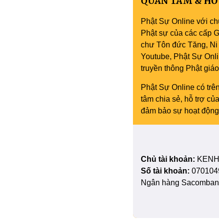
QUAN TÂM & HỖ
Phật Sự Online với ch
Phật sự của các cấp Gi
chư Tôn đức Tăng, Ni 
Youtube, Phật Sự Onli
truyền thông Phật gi
Phật Sự Online có trên
tâm chia sẻ, hỗ trợ c
đảm bảo sự hoạt động 
Chủ tài khoản:
KENH
Số tài khoản:
070104
Ngân hàng Sacombank