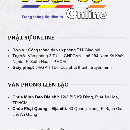
PHẬT SỰ ONLINE
Đơn vị:
Cổng thông tin văn phòng T.Ư Giáo hội
Trụ sở:
Văn phòng 2 T.Ư – GHPGVN – số 294 Nam Kỳ Khởi
Nghĩa, P. Xuân Hòa, TP.HCM
Giấy phép:
84/GP-TTĐT Cục phát thanh, truyền hình
VĂN PHÒNG LIÊN LẠC
Chùa Minh Đạo Địa chỉ:
12/3 BIS Kỳ Đồng, P. Xuân Hòa,
TP.HCM
Chùa Phật Quang – Địa chỉ:
83 Quang Trung, P. Rạch Giá,
tỉnh An Giang