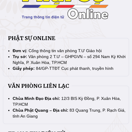
PHẬT SỰ ONLINE
Đơn vị:
Cổng thông tin văn phòng T.Ư Giáo hội
Trụ sở:
Văn phòng 2 T.Ư – GHPGVN – số 294 Nam Kỳ Khởi
Nghĩa, P. Xuân Hòa, TP.HCM
Giấy phép:
84/GP-TTĐT Cục phát thanh, truyền hình
VĂN PHÒNG LIÊN LẠC
Chùa Minh Đạo Địa chỉ:
12/3 BIS Kỳ Đồng, P. Xuân Hòa,
TP.HCM
Chùa Phật Quang – Địa chỉ:
83 Quang Trung, P. Rạch Giá,
tỉnh An Giang