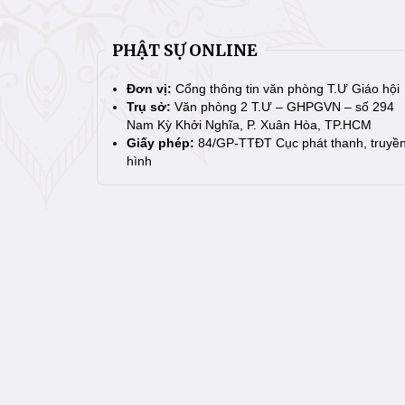
PHẬT SỰ ONLINE
Đơn vị:
Cổng thông tin văn phòng T.Ư Giáo hội
Trụ sở:
Văn phòng 2 T.Ư – GHPGVN – số 294
Nam Kỳ Khởi Nghĩa, P. Xuân Hòa, TP.HCM
Giấy phép:
84/GP-TTĐT Cục phát thanh, truyề
hình