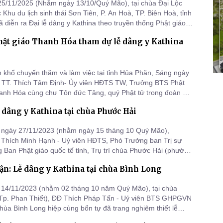
5/11/2025 (Nhằm ngày 13/10/Quý Mão), tại chùa Đại Lộc
 Khu du lịch sinh thái Sơn Tiên, P. An Hoà, TP. Biên Hoà, tỉnh
ã diễn ra Đại lễ dâng y Kathina theo truyền thống Phật giáo
.
hật giáo Thanh Hóa tham dự lễ dâng y Kathina
 khổ chuyến thăm và làm việc tại tỉnh Hủa Phăn, Sáng ngày
, TT. Thích Tâm Định- Ủy viên HĐTS TW, Trưởng BTS Phật
hanh Hóa cùng chư Tôn đức Tăng, quý Phật tử trong đoàn đã
hội Mạ Ha Cạ Thin Sa Mắc Khi và Lễ Dâng Y Cathina, tại
 dâng y Kathina tại chùa Phước Hải
ử Sy Bun Hương theo lời mời của Thượng tọa Lăm Phăn Bun
ởng
 ngày 27/11/2023 (nhằm ngày 15 tháng 10 Quý Mão),
Thích Minh Hạnh - Uỷ viên HĐTS, Phó Trưởng ban Trị sự
 Ban Phật giáo quốc tế tỉnh, Trụ trì chùa Phước Hải (phường
Tp. Vũng Tàu) đã trang nghiêm cử hành lễ dâng y Kathina
n: Lễ dâng y Kathina tại chùa Bình Long
 thống Phật giáo Theravāda.
 14/11/2023 (nhằm 02 tháng 10 năm Quý Mão), tại chùa
(Tp. Phan Thiết), ĐĐ Thích Pháp Tấn - Uỷ viên BTS GHPGVN
ì chùa Bình Long hiệp cùng bổn tự đã trang nghiêm thiết lễ
ina sau ba tháng an cư mùa mưa của chư Tăng đạo tràng.