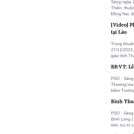
Sáng ngày 2
Thiên, thuộc
Đồng Nai, đ
Nguyên thủy
[Video] P
tại Lào
Trong khuân
27/11/2023
giáo tỉnh T
Tham dự Lễ 
BR-VT: Lễ
chùa Ông T
Mi Xay, Trư
PSO - Sáng
Thượng toạ 
kiêm Trưởng
Thắng Tam, 
Bình Thuậ
theo truyền
PSO - Sáng
Bình Long 
tỉnh, trụ tr
dâng Y Kath