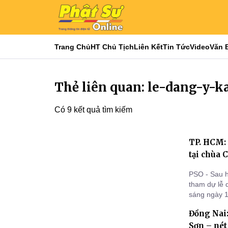
Trang Chủ
HT Chủ Tịch
Liên Kết
Tin Tức
Video
Văn 
Thẻ liên quan: le-dang-y-k
Có 9 kết quả tìm kiếm
TP. HCM: 
tại chùa 
PSO - Sau 
tham dự lễ 
sáng ngày 1
Phật giáo 
Đồng Nai:
Sơn – nét