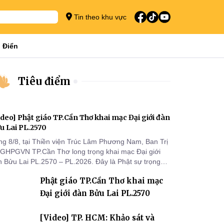
Tin theo khu vực
 Điển
Tiêu điểm
ideo] Phật giáo TP.Cần Thơ khai mạc Đại giới đàn
u Lai PL.2570
ng 8/8, tại Thiền viện Trúc Lâm Phương Nam, Ban Trị
 GHPGVN TP.Cần Thơ long trọng khai mạc Đại giới
n Bửu Lai PL.2570 – PL.2026. Đây là Phật sự trọng
 đầu tiên được Ban Trị sự triển khai sau thành công
Phật giáo TP.Cần Thơ khai mạc
 Đại hội Phật giáo thành phố lần thứ I, thể hiện sự
n tâm đối với công tác truyền giới, đào tạo Tăng tài
Đại giới đàn Bửu Lai PL.2570
 tiếp nối mạng mạch Tăng-g
[Video] TP. HCM: Khảo sát và