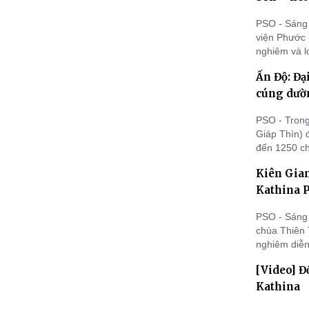
PSO - Sáng 
viện Phước 
nghiêm và l
nghi thức c
Ấn Độ: Đạ
cúng dườn
PSO - Trong
Giáp Thìn) 
đến 1250 ch
dâng y Kat
Kiên Gian
Kathina P
PSO - Sáng 
chùa Thiên T
nghiêm diễn
kiết Hạ PL.
[Video] Đ
tông.
Kathina