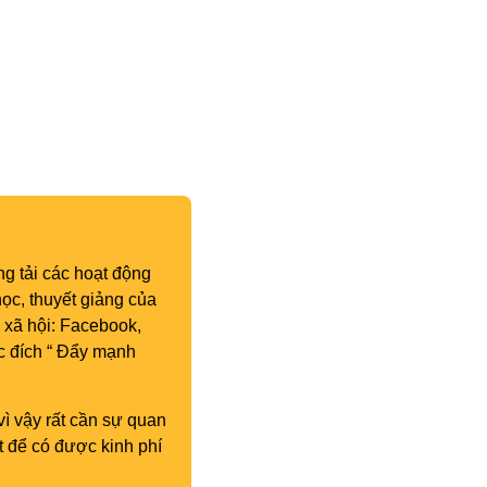
g tải các hoạt động
ọc, thuyết giảng của
 xã hội: Facebook,
c đích “ Đẩy mạnh
vì vậy rất cần sự quan
t để có được kinh phí