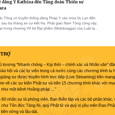
ễ dâng Y Kathina đến Tăng đoàn Thiền sư
ara
ắc Tông có truyền thống dâng Pháp Y vào mùa Vu Lan đến
 sau ba tháng an cư kiết Hạ. Phật giáo Nam Tông cũng vậy,
lại trong chương VII bộ Đại phẩm (Mahāvagga) của Luật tạng
ka). Rằm tháng 9 (al), theo truyền thống Phật giáo Nguyên
àda, sau đại lễ Pavāraṇā, từ ngày 16/9 – 15/10, cư sĩ nam
 TRỢ
ủ trương “Nhanh chóng – Kịp thời – chính xác và Nhân văn” đăn
áo hội và các tự viện trong cả nước cùng các chương trình tu h
giảng sư được truyền hình trực tiếp (Live Streaming) trên mạng
ne về các sự kiện Phật sự và trên 15 chương trình khác với mụ
áo như một kênh Hoằng pháp …”
 60 nhân sự là phóng viên, Ban Biên tập và các bộ phận khác, 
ủa chư Tôn đức Tăng Ni, quý Phật tử và quý vị yêu mến Đạo Phậ
bền vững và lâu dài.