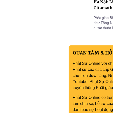
Hà Nội: L
Ottamath
Phật giáo B
chư Tăng Ni
được thuật 
(Vinayapiṭa
Thủy Therav
nữ Phật
QUAN TÂM & HỖ
Phật Sự Online với ch
Phật sự của các cấp Gi
chư Tôn đức Tăng, Ni 
Youtube, Phật Sự Onli
truyền thông Phật gi
Phật Sự Online có trên
tâm chia sẻ, hỗ trợ c
đảm bảo sự hoạt động 