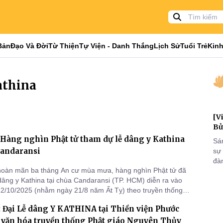
Bản
Đạo Và Đời
Từ Thiện
Tự Viện - Danh Thắng
Lịch Sử
Tuổi Trẻ
Kinh
athina
[V
Bử
Hàng nghìn Phật tử tham dự lễ dâng y Kathina
Sá
Candaransi
sự
đà
hoàn mãn ba tháng An cư mùa mưa, hàng nghìn Phật tử đã
đại
dâng y Kathina tại chùa Candaransi (TP. HCM) diễn ra vào
của
2/10/2025 (nhằm ngày 21/8 năm Ất Tỵ) theo truyền thống
qua
Nam tông Khmer.
và
 Đại Lễ dâng Y KATHINA tại Thiền viện Phước
 văn hóa truyền thống Phật giáo Nguyên Thủy