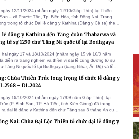
ngày 12/11/2024 (nhằm ngày 12/10/Giáp Thìn) tại Thiền
Sơn – xã Phước Tân, Tp. Biên Hòa, tỉnh Đồng Nai. Trang
ong trọng tổ chức Đại lễ dâng y Kathina (Dâng y Cà sa) theo
ổ truyền của Phật giáo Nguyên Thủy.
i lễ dâng y Kathina đến Tăng đoàn Thabarwa và
g tứ sự 1250 chư Tăng Ni quốc tế tại Bodhgaya
 hai ngày 17 và 18/10/2024 (nhằm ngày 15 và 16/9 năm
đã diễn ra trang nghiêm và thiền vị đại lễ cúng dường tứ sự
ư Tăng Ni quốc tế tại Bodhgaya (bang Bihar, Ấn Độ) và lễ
hina của Tăng đoàn Thabarwa.
g: Chùa Thiên Trúc long trọng tổ chức lễ dâng y
L.2568 – DL.2024
ngày 19/10/2024 (nhằm ngày 17/09 năm Giáp Thìn), tại
rúc (P. Bình San, TP. Hà Tiên, tỉnh Kiên Giang) đã trang
 ra đại lễ dâng y Kathina đến chư Tăng sau 3 tháng An cư
2568 theo nghi thức truyền thống hệ phái Phật giáo Nam
ồng Nai: Chùa Đại Lộc Thiên tổ chức đại lễ dâng y