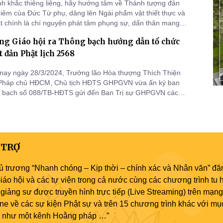
h khắc thiêng liêng, hãy hướng tâm về Thánh tượng đản
hiêm của Đức Từ phụ, dâng lên Ngài phẩm vật thiết thực và
t chính là chí nguyện phát tâm phụng sự, dấn thân mang
i diệu của Thế tôn vào đời để Phật hoá thế gian.
ng Giáo hội ra Thông bạch hướng dẫn tổ chức
t đản Phật lịch 2568
nay ngày 28/3/2024, Trưởng lão Hòa thượng Thích Thiện
Pháp chủ HĐCM, Chủ tịch HĐTS GHPGVN vừa ấn ký ban
 bạch số 088/TB-HĐTS gửi đến Ban Trị sự GHPGVN các
 phố hướng dẫn tổ chức Đại lễ Phật đản Phật lịch 2568 –
2024.
 TRỢ
ủ trương “Nhanh chóng – Kịp thời – chính xác và Nhân văn” đăn
áo hội và các tự viện trong cả nước cùng các chương trình tu h
giảng sư được truyền hình trực tiếp (Live Streaming) trên mạng
ne về các sự kiện Phật sự và trên 15 chương trình khác với mụ
áo như một kênh Hoằng pháp …”