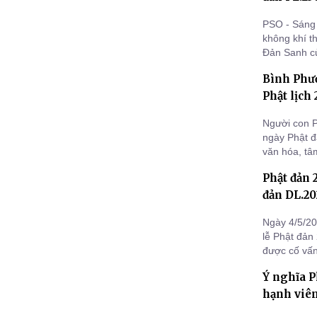
PSO - Sáng 
không khí t
Đản Sanh c
Giang chính
Bình Phướ
chùa Vĩnh T
Phật lịch
Người con P
ngày Phật đ
văn hóa, tâ
18/05/2024 
Phật đản 
Trị sự (đườ
Phật gi
đản DL.20
Ngày 4/5/20
lễ Phật đản
được cố vấn
Đức Thiện,
Ý nghĩa P
PGS TS Trầ
hạnh viê