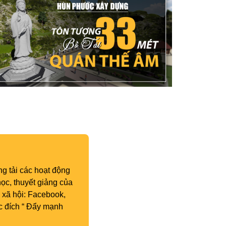
g tải các hoạt động
ọc, thuyết giảng của
 xã hội: Facebook,
c đích “ Đẩy mạnh