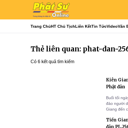
Trang Chủ
HT Chủ Tịch
Liên Kết
Tin Tức
Video
Văn 
Thẻ liên quan: phat-dan-25
Có 6 kết quả tìm kiếm
Kiên Gia
Phật đản
Buổi tối ng
đảo người d
Giang đến 
lễ Phật Đản
Tiền Gian
đản PL.25