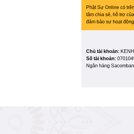
Phật Sự Online có trên
tâm chia sẻ, hỗ trợ c
đảm bảo sự hoạt động 
Chủ tài khoản:
KENH
Số tài khoản:
070104
Ngân hàng Sacombank