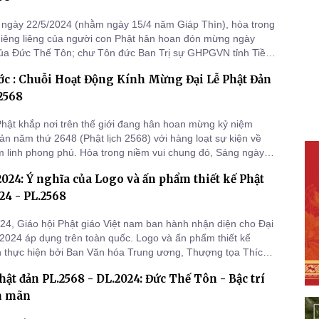
ngày 22/5/2024 (nhằm ngày 15/4 năm Giáp Thìn), hòa trong
hiêng liêng của người con Phật hân hoan đón mừng ngày
ủa Đức Thế Tôn; chư Tôn đức Ban Trị sự GHPGVN tỉnh Tiền
 thức cử hành Đại lễ Phật Đản PL.2568 tại Lễ đài chính -
c : Chuỗi Hoạt Động Kính Mừng Đại Lễ Phật Đản
ràng, xã Mỹ Phong, TP.Mỹ Tho.
 2568
hật khắp nơi trên thế giới đang hân hoan mừng kỷ niệm
ản năm thứ 2648 (Phật lịch 2568) với hàng loạt sự kiện về
m linh phong phú. Hòa trong niềm vui chung đó, Sáng ngày
(nhằm ngày 11/04/ Giáp Thìn), tại đất Trụ sở Văn phòng Ban
2024: Ý nghĩa của Logo và ấn phẩm thiết kế Phật
ng Nguyễn Huệ, thị trấn Lộc Ninh huyện Lộc Ninh) Ban Trị sự
24 - PL.2568
24, Giáo hội Phật giáo Việt nam ban hành nhận diện cho Đại
 2024 áp dụng trên toàn quốc. Logo và ấn phẩm thiết kế
 thực hiện bởi Ban Văn hóa Trung ương, Thượng tọa Thích
 Hòa thượng Thích Thọ Lạc, Nhà sử học Dương Trung Quốc,
hật đản PL.2568 - DL.2024: Đức Thế Tôn - Bậc trí
n Trọng Dương.
n mãn