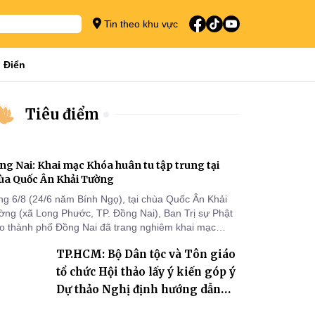
Tin theo khu vực
 Điển
Tiêu điểm
ng Nai: Khai mạc Khóa huân tu tập trung tại
ùa Quốc Ân Khải Tường
ng 6/8 (24/6 năm Bính Ngọ), tại chùa Quốc Ân Khải
ờng (xã Long Phước, TP. Đồng Nai), Ban Trị sự Phật
áo thành phố Đồng Nai đã trang nghiêm khai mạc
a huân tu tập trung trong mùa An cư kiết hạ Phật lịch
TP.HCM: Bộ Dân tộc và Tôn giáo
70 dành cho chư Tăng hành giả an cư tại chỗ khu vực
I, VIII và trường hạ chùa Quốc Ân Khải Tường.
tổ chức Hội thảo lấy ý kiến góp ý
Dự thảo Nghị định hướng dẫn
thi hành Luật Tín ngưỡng, tôn