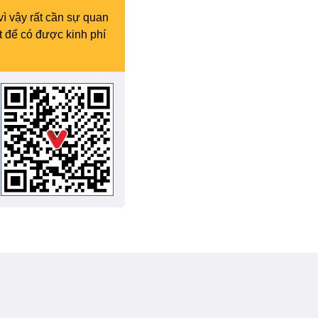
vì vậy rất cần sự quan
t để có được kinh phí