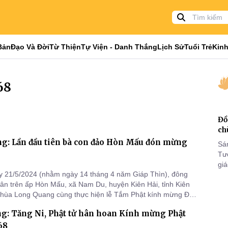
Bản
Đạo Và Đời
Từ Thiện
Tự Viện - Danh Thắng
Lịch Sử
Tuổi Trẻ
Kinh
68
Đồ
ch
ng: Lần đầu tiên bà con đảo Hòn Mấu đón mừng
Sá
Tư
gi
ày 21/5/2024 (nhằm ngày 14 tháng 4 năm Giáp Thìn), đông
Khó
ân trên ấp Hòn Mấu, xã Nam Du, huyện Kiên Hải, tỉnh Kiên
25
chùa Long Quang cùng thực hiện lễ Tắm Phật kính mừng Đại
VI
 PL.2568.
g: Tăng Ni, Phật tử hân hoan Kính mừng Phật
68