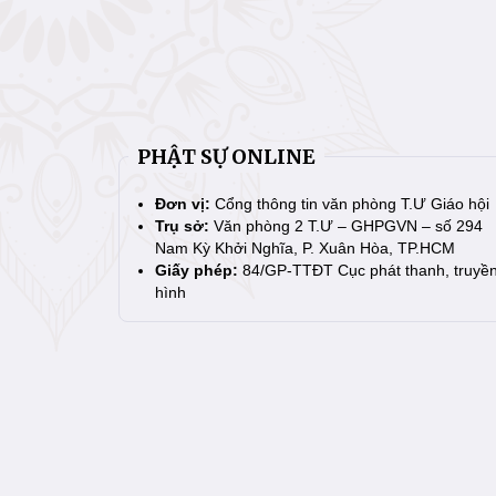
PHẬT SỰ ONLINE
Đơn vị:
Cổng thông tin văn phòng T.Ư Giáo hội
Trụ sở:
Văn phòng 2 T.Ư – GHPGVN – số 294
Nam Kỳ Khởi Nghĩa, P. Xuân Hòa, TP.HCM
Giấy phép:
84/GP-TTĐT Cục phát thanh, truyề
hình