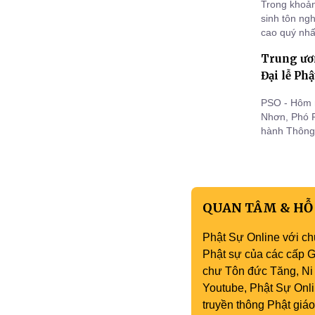
Trong khoản
sinh tôn ng
cao quý nhấ
giáo Pháp v
Trung ươ
Đại lễ Phậ
PSO - Hôm 
Nhơn, Phó 
hành Thông
tỉnh, thành
Dương lịch 
QUAN TÂM & HỖ
Phật Sự Online với ch
Phật sự của các cấp Gi
chư Tôn đức Tăng, Ni 
Youtube, Phật Sự Onli
truyền thông Phật gi