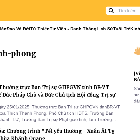
Bản
Đạo Và Đời
Từ Thiện
Tự Viện - Danh Thắng
Lịch Sử
Tuổi Trẻ
Kinh
anh-phong
[V
Bử
Thường trực Ban Trị sự GHPGVN tỉnh BR-VT
Sá
 Đức Pháp Chủ và Đức Chủ tịch Hội đồng Trị sự
sự
đà
gày 25/01/2025, Thường trực Ban Trị sự GHPGVN tỉnhBR-VT
đại
tọa Thích Thanh Phong, Phó Chủ tịch HĐTS, Trưởng Ban
của
 chánh T.Ư, Trưởng Ban Trị sự Phật giáo tỉnh, làm Trưởng
qua
 đảnh lễ khánh tuế Đại lão Hòa thượng Thích Trí Quảng,
và
a: Chương trình “Tết yêu thương - Xuân Ất Tỵ
 Hòa thượng Thích Thiện Nhơn, Phó Pháp chủ, Chủ tịch Hội
 trước
i chùa Khánh Quang