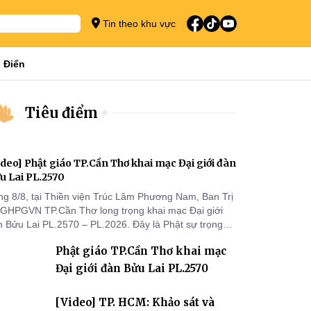
Tin theo khu vực
 Điển
Tiêu điểm
ideo] Phật giáo TP.Cần Thơ khai mạc Đại giới đàn
u Lai PL.2570
ng 8/8, tại Thiền viện Trúc Lâm Phương Nam, Ban Trị
 GHPGVN TP.Cần Thơ long trọng khai mạc Đại giới
n Bửu Lai PL.2570 – PL.2026. Đây là Phật sự trọng
 đầu tiên được Ban Trị sự triển khai sau thành công
Phật giáo TP.Cần Thơ khai mạc
 Đại hội Phật giáo thành phố lần thứ I, thể hiện sự
n tâm đối với công tác truyền giới, đào tạo Tăng tài
Đại giới đàn Bửu Lai PL.2570
 tiếp nối mạng mạch Tăng-g
[Video] TP. HCM: Khảo sát và