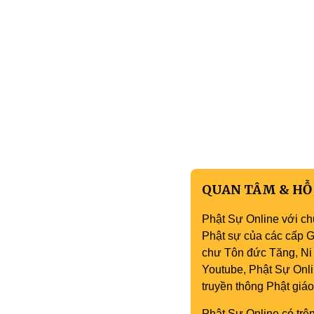
QUAN TÂM & HỖ
Phật Sự Online với ch
Phật sự của các cấp Gi
chư Tôn đức Tăng, Ni 
Youtube, Phật Sự Onli
truyền thông Phật gi
Phật Sự Online có trên