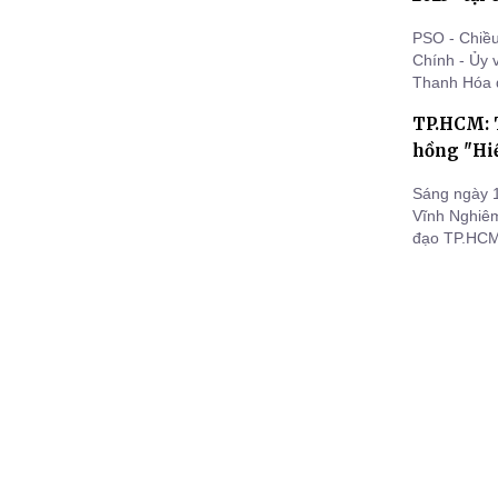
PSO - Chiều
Chính - Ủy
Thanh Hóa 
Trưởng Ban
TP.HCM: 
sẻ Sharing 
Trương Tấn 
hồng "Hi
Sáng ngày 1
Vĩnh Nghiê
đạo TP.HCM,
nguyện”.