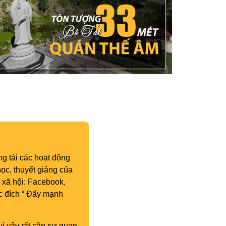
g tải các hoạt động
ọc, thuyết giảng của
 xã hội: Facebook,
c đích “ Đẩy mạnh
vì vậy rất cần sự quan