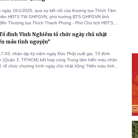
 ngày 16/1/2025, qua sự kết nối của thượng tọa Thích Tâm
 viên HĐTS TW GHPGVN, phó trưởng BTS GHPGVN tỉnh
đến Thượng tọa Thích Thanh Phong - Phó Chủ tịch HĐTS,
 Kinh tế tài chính TƯ GHPGVN và nhóm Thiện nguyện chia
Tổ đình Vĩnh Nghiêm tổ chức ngày chủ nhật
của bà Mai Thị Hạnh phu nhân nguyên Chủ tịch Nước
Sang, phối hợp với Ủy
ến máu tình nguyện”
7-03, nhân dịp kỷ niệm ngày Đức Phật xuất gia, Tổ đình
m (Quận 3, TP.HCM) kết hợp cùng Trung tâm hiến máu nhân
 tổ chức chương trình ngày chủ nhật hồng “Hiến máu tình