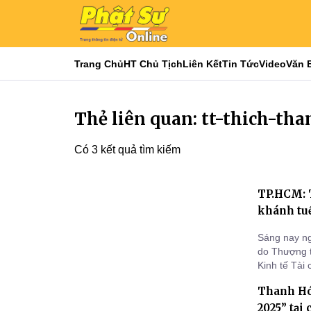
Trang Chủ
HT Chủ Tịch
Liên Kết
Tin Tức
Video
Văn 
Thẻ liên quan: tt-thich-th
Có 3 kết quả tìm kiếm
TP.HCM: 
khánh tuế
Sáng nay n
do Thượng 
Kinh tế Tài
đoàn đã đến
Thanh Hó
Pháp chủ và
đồng Trị sự,
2025” tạ