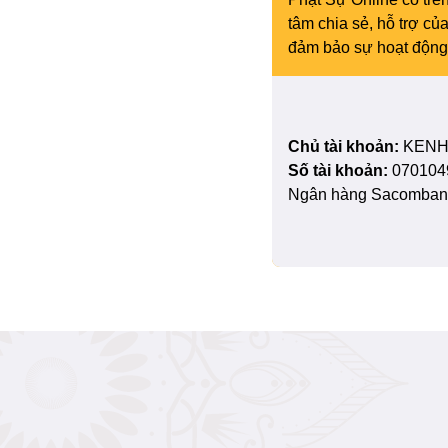
tâm chia sẻ, hỗ trợ c
đảm bảo sự hoạt động 
Chủ tài khoản:
KENH
Số tài khoản:
070104
Ngân hàng Sacombank