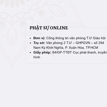
PHẬT SỰ ONLINE
Đơn vị:
Cổng thông tin văn phòng T.Ư Giáo hội
Trụ sở:
Văn phòng 2 T.Ư – GHPGVN – số 294
Nam Kỳ Khởi Nghĩa, P. Xuân Hòa, TP.HCM
Giấy phép:
84/GP-TTĐT Cục phát thanh, truyề
hình