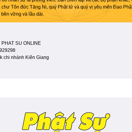
ủa chư Tôn đức Tăng Ni, quý Phật tử và quý vị yêu mến Đạo Phậ
bền vững và lâu dài.
 PHAT SU ONLINE
929298
 chi nhánh Kiên Giang