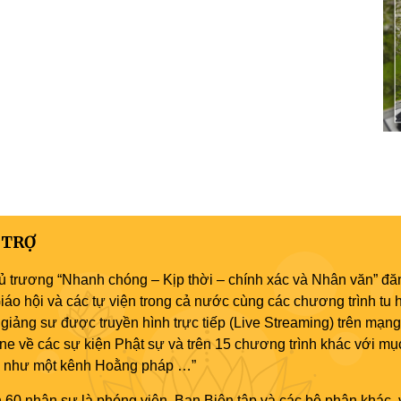
 TRỢ
ủ trương “Nhanh chóng – Kịp thời – chính xác và Nhân văn” đăn
áo hội và các tự viện trong cả nước cùng các chương trình tu h
giảng sư được truyền hình trực tiếp (Live Streaming) trên mạng
ne về các sự kiện Phật sự và trên 15 chương trình khác với mụ
áo như một kênh Hoằng pháp …”
 60 nhân sự là phóng viên, Ban Biên tập và các bộ phận khác, 