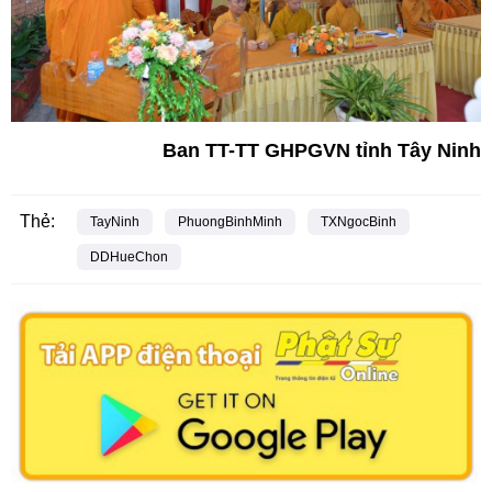
Ban TT-TT GHPGVN tỉnh Tây Ninh
Thẻ:
TayNinh
PhuongBinhMinh
TXNgocBinh
DDHueChon