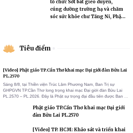
tổ chức Sớt bát gieo duyên,
cúng dường trường hạ và chăm
sóc sức khỏe chư Tăng Ni, Phật
tử
Tiêu điểm
[Video] Phật giáo TP.Cần Thơ khai mạc Đại giới đàn Bửu Lai
PL.2570
Sáng 8/8, tại Thiền viện Trúc Lâm Phương Nam, Ban Trị sự
GHPGVN TP.Cần Thơ long trọng khai mạc Đại giới đàn Bửu Lai
PL.2570 – PL.2026. Đây là Phật sự trọng đại đầu tiên được Ban Trị
sự triển khai sau thành công của Đại hội Phật giáo thành phố lần
Phật giáo TP.Cần Thơ khai mạc Đại giới
thứ I, thể hiện sự quan tâm đối với công tác truyền giới, đào tạo
Tăng tài và tiếp nối mạng mạch Tăng-g
đàn Bửu Lai PL.2570
[Video] TP. HCM: Khảo sát và triển khai