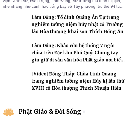
viện Dược Sư, Đức Trọng, Lâm Đồng, Sư trưởng thu thần thị tịch,
nhẹ nhàng như cánh hạc trắng bay về Tây phương, trụ thế 94 tuổi
đời, 60 hạ lạp.
Lâm Đồng: Tổ đình Quảng Ân Tự trang
nghiêm tưởng niệm húy nhật cố Trưởng
lão Hòa thượng khai sơn Thích Hồng Ân
Lâm Đồng: Khảo cứu hệ thống 7 ngôi
chùa trên Đặc khu Phú Quý: Chung tay
gìn giữ di sản văn hóa Phật giáo nơi biển
đảo
[Video] Đồng Tháp: Chùa Linh Quang
trang nghiêm tưởng niệm Húy kị lần thứ
XVIII cố Hòa thượng Thích Nhuận Hiền
Phật Giáo & Đời Sống