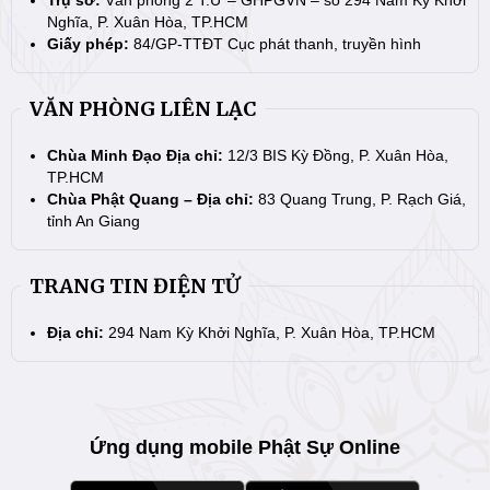
Trụ sở:
Văn phòng 2 T.Ư – GHPGVN – số 294 Nam Kỳ Khởi
Nghĩa, P. Xuân Hòa, TP.HCM
Giấy phép:
84/GP-TTĐT Cục phát thanh, truyền hình
VĂN PHÒNG LIÊN LẠC
Chùa Minh Đạo Địa chỉ:
12/3 BIS Kỳ Đồng, P. Xuân Hòa,
TP.HCM
Chùa Phật Quang – Địa chỉ:
83 Quang Trung, P. Rạch Giá,
tỉnh An Giang
TRANG TIN ĐIỆN TỬ
Địa chỉ:
294 Nam Kỳ Khởi Nghĩa, P. Xuân Hòa, TP.HCM
Ứng dụng mobile Phật Sự Online