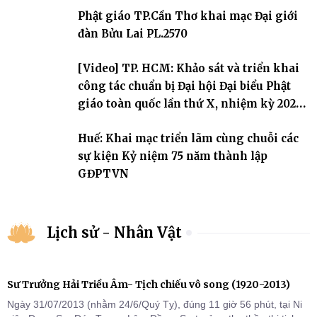
sự triển khai sau thành công của Đại hội Phật giáo thành phố lần
Phật giáo TP.Cần Thơ khai mạc Đại giới
thứ I, thể hiện sự quan tâm đối với công tác truyền giới, đào tạo
Tăng tài và tiếp nối mạng mạch Tăng-g
đàn Bửu Lai PL.2570
[Video] TP. HCM: Khảo sát và triển khai
công tác chuẩn bị Đại hội Đại biểu Phật
giáo toàn quốc lần thứ X, nhiệm kỳ 2026-
2031
Huế: Khai mạc triển lãm cùng chuỗi các
sự kiện Kỷ niệm 75 năm thành lập
GĐPTVN
Lịch sử - Nhân Vật
Sư Trưởng Hải Triều Âm- Tịch chiếu vô song (1920-2013)
Ngày 31/07/2013 (nhằm 24/6/Quý Tỵ), đúng 11 giờ 56 phút, tại Ni