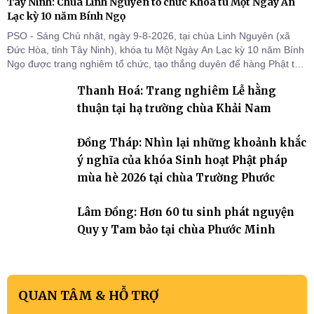
Tây Ninh: Chùa Linh Nguyên tổ chức Khóa tu Một Ngày An
Lạc kỳ 10 năm Bính Ngọ
PSO - Sáng Chủ nhật, ngày 9-8-2026, tại chùa Linh Nguyên (xã
Đức Hòa, tỉnh Tây Ninh), khóa tu Một Ngày An Lạc kỳ 10 năm Bính
Ngọ được trang nghiêm tổ chức, tạo thắng duyên để hàng Phật tử
tại gia trở về nương tựa Tam bảo, lắng đọng thân tâm và vun bồi
Thanh Hoá: Trang nghiêm Lễ hằng
đời sống thiện lành.
thuận tại hạ trường chùa Khải Nam
Đồng Tháp: Nhìn lại những khoảnh khắc
ý nghĩa của khóa Sinh hoạt Phật pháp
mùa hè 2026 tại chùa Trường Phước
Lâm Đồng: Hơn 60 tu sinh phát nguyện
Quy y Tam bảo tại chùa Phước Minh
QUAN TÂM & HỖ TRỢ