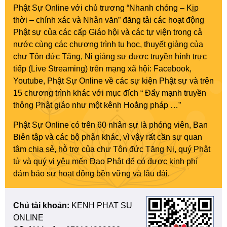
Phật Sự Online với chủ trương “Nhanh chóng – Kịp
thời – chính xác và Nhân văn” đăng tải các hoạt động
Phật sự của các cấp Giáo hội và các tự viện trong cả
nước cùng các chương trình tu học, thuyết giảng của
chư Tôn đức Tăng, Ni giảng sư được truyền hình trực
tiếp (Live Streaming) trên mạng xã hội: Facebook,
Youtube, Phật Sự Online về các sự kiện Phật sự và trên
15 chương trình khác với mục đích “ Đẩy mạnh truyền
thông Phật giáo như một kênh Hoằng pháp …”
Phật Sự Online có trên 60 nhân sự là phóng viên, Ban
Biên tập và các bộ phận khác, vì vậy rất cần sự quan
tâm chia sẻ, hỗ trợ của chư Tôn đức Tăng Ni, quý Phật
tử và quý vị yêu mến Đạo Phật để có được kinh phí
đảm bảo sự hoạt động bền vững và lâu dài.
Chủ tài khoản:
KENH PHAT SU
ONLINE