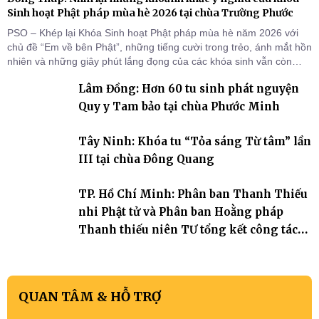
Sinh hoạt Phật pháp mùa hè 2026 tại chùa Trường Phước
PSO – Khép lại Khóa Sinh hoạt Phật pháp mùa hè năm 2026 với
chủ đề “Em về bên Phật”, những tiếng cười trong trẻo, ánh mắt hồn
nhiên và những giây phút lắng đọng của các khóa sinh vẫn còn
đọng lại dưới mái chùa Trường Phước (xã Tân Hương, tỉnh Đồng
Lâm Đồng: Hơn 60 tu sinh phát nguyện
Tháp). Những tuần tu học ngắn ngủi nhưng đã trở thành hành
trang quý báu, gieo những hạt giống thiện l
Quy y Tam bảo tại chùa Phước Minh
Tây Ninh: Khóa tu “Tỏa sáng Từ tâm” lần
III tại chùa Đông Quang
TP. Hồ Chí Minh: Phân ban Thanh Thiếu
nhi Phật tử và Phân ban Hoằng pháp
Thanh thiếu niên TƯ tổng kết công tác
Phật sự nhiệm kỳ IX (2022 – 2027)
QUAN TÂM & HỖ TRỢ