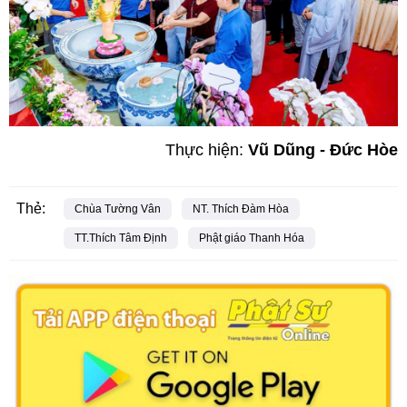
Thực hiện:
Vũ Dũng - Đức Hòe
Thẻ:
Chùa Tường Vân
NT. Thích Đàm Hòa
TT.Thích Tâm Định
Phật giáo Thanh Hóa