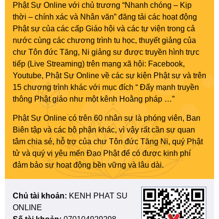
Phật Sự Online với chủ trương “Nhanh chóng – Kịp
thời – chính xác và Nhân văn” đăng tải các hoạt động
Phật sự của các cấp Giáo hội và các tự viện trong cả
nước cùng các chương trình tu học, thuyết giảng của
chư Tôn đức Tăng, Ni giảng sư được truyền hình trực
tiếp (Live Streaming) trên mạng xã hội: Facebook,
Youtube, Phật Sự Online về các sự kiện Phật sự và trên
15 chương trình khác với mục đích “ Đẩy mạnh truyền
thông Phật giáo như một kênh Hoằng pháp …”
Phật Sự Online có trên 60 nhân sự là phóng viên, Ban
Biên tập và các bộ phận khác, vì vậy rất cần sự quan
tâm chia sẻ, hỗ trợ của chư Tôn đức Tăng Ni, quý Phật
tử và quý vị yêu mến Đạo Phật để có được kinh phí
đảm bảo sự hoạt động bền vững và lâu dài.
Chủ tài khoản:
KENH PHAT SU
ONLINE