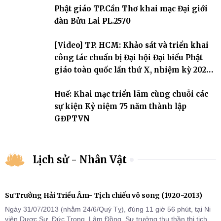
Phật giáo TP.Cần Thơ khai mạc Đại giới
thứ I, thể hiện sự quan tâm đối với công tác truyền giới, đào tạo
Tăng tài và tiếp nối mạng mạch Tăng-g
đàn Bửu Lai PL.2570
[Video] TP. HCM: Khảo sát và triển khai
công tác chuẩn bị Đại hội Đại biểu Phật
giáo toàn quốc lần thứ X, nhiệm kỳ 2026-
2031
Huế: Khai mạc triển lãm cùng chuỗi các
sự kiện Kỷ niệm 75 năm thành lập
GĐPTVN
Lịch sử - Nhân Vật
Sư Trưởng Hải Triều Âm- Tịch chiếu vô song (1920-2013)
Ngày 31/07/2013 (nhằm 24/6/Quý Tỵ), đúng 11 giờ 56 phút, tại Ni
viện Dược Sư, Đức Trọng, Lâm Đồng, Sư trưởng thu thần thị tịch,