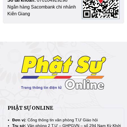
Số tài khoản:
070104929298
Ngân hàng Sacombank chi nhánh
Kiên Giang
PHẬT SỰ ONLINE
Đơn vị:
Cổng thông tin văn phòng T.Ư Giáo hội
Trụ sở:
Văn phòng 2 T.Ư – GHPGVN – số 294 Nam Kỳ Khởi