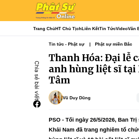
Trang Chủ
HT Chủ Tịch
Liên Kết
Tin Tức
Video
Văn 
Tin tức - Phật sự
Phật sự miền Bắc
Thanh Hóa: Đại lễ c
anh hùng liệt sĩ tạ
Tâm
Vũ Duy Dũng
PSO - Tối ngày 26/5/2026, Ban T
Khải Nam đã trang nghiêm tổ chức