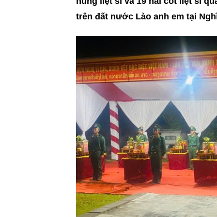
hùng liệt sĩ và 19 hài cốt liệt sĩ
trên đất nước Lào anh em tại Ngh