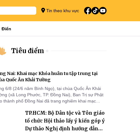
Tin theo khu vực
 Điển
Tiêu điểm
ng Nai: Khai mạc Khóa huân tu tập trung tại
ùa Quốc Ân Khải Tường
ng 6/8 (24/6 năm Bính Ngọ), tại chùa Quốc Ân Khải
ờng (xã Long Phước, TP. Đồng Nai), Ban Trị sự Phật
áo thành phố Đồng Nai đã trang nghiêm khai mạc
a huân tu tập trung trong mùa An cư kiết hạ Phật lịch
TP.HCM: Bộ Dân tộc và Tôn giáo
70 dành cho chư Tăng hành giả an cư tại chỗ khu vực
I, VIII và trường hạ chùa Quốc Ân Khải Tường.
tổ chức Hội thảo lấy ý kiến góp ý
Dự thảo Nghị định hướng dẫn
thi hành Luật Tín ngưỡng, tôn