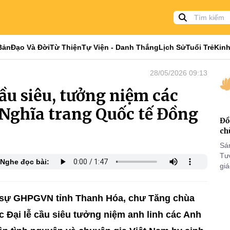
Bản
Đạo Và Đời
Từ Thiện
Tự Viện - Danh Thắng
Lịch Sử
Tuổi Trẻ
Kinh
28/05/2026 09:13
ầu siêu, tưởng niệm các
i Nghĩa trang Quốc tế Đồng
Đồ
ch
Sá
Tư
Nghe đọc bài:
gi
Khó
25
VI
rị sự GHPGVN tỉnh Thanh Hóa, chư Tăng chùa
 Đại lễ cầu siêu tưởng niệm anh linh các Anh