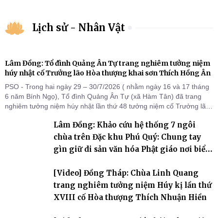
Lịch sử - Nhân Vật
Lâm Đồng: Tổ đình Quảng Ân Tự trang nghiêm tưởng niệm
húy nhật cố Trưởng lão Hòa thượng khai sơn Thích Hồng Ân
PSO - Trong hai ngày 29 – 30/7/2026 ( nhằm ngày 16 và 17 tháng
6 năm Bính Ngọ), Tổ đình Quảng Ân Tự (xã Hàm Tân) đã trang
nghiêm tưởng niệm húy nhật lần thứ 48 tưởng niệm cố Trưởng lão
Hòa thượng thượng Hồng hạ Ân – bậc khai sơn Tổ đình Quảng Ân.
Lâm Đồng: Khảo cứu hệ thống 7 ngôi
Chư Tôn đức Tăng Ni, môn đồ pháp quyến cùng đông đảo thiện tín
Phật tử đã đồng vân tập về đạo tràng, th
chùa trên Đặc khu Phú Quý: Chung tay
gìn giữ di sản văn hóa Phật giáo nơi biển
đảo
[Video] Đồng Tháp: Chùa Linh Quang
trang nghiêm tưởng niệm Húy kị lần thứ
XVIII cố Hòa thượng Thích Nhuận Hiền