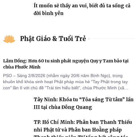
Ít muốn sẽ thấy an vui, biết đủ ta sống cả
đời bình yên
Phật Giáo & Tuổi Trẻ
Lâm Đồng: Hơn 60 tu sinh phát nguyện Quy y Tam bảo tại
chùa Phước Minh
PSO – Sáng 2/8/2026 (nhằm ngày 20/6 năm Bính Ngọ), trong
khuôn khổ khóa sinh hoạt Phật pháp mùa hè "Tay Phật trong tay
con" lần II với chủ đề "Trái tim hiểu biết", chùa Phước Minh (xã
Hàm Kiệm) đã trang nghiêm tổ chức lễ phát nguyện quy y Tam bảo
Tây Ninh: Khóa tu “Tỏa sáng Từ tâm” lần
cho hơn 60 tu sinh.
III tại chùa Đông Quang
TP. Hồ Chí Minh: Phân ban Thanh Thiếu
nhi Phật tử và Phân ban Hoằng pháp