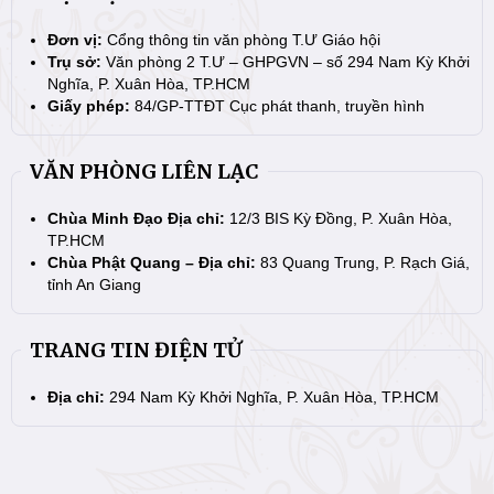
Đơn vị:
Cổng thông tin văn phòng T.Ư Giáo hội
Trụ sở:
Văn phòng 2 T.Ư – GHPGVN – số 294 Nam Kỳ Khởi
Nghĩa, P. Xuân Hòa, TP.HCM
Giấy phép:
84/GP-TTĐT Cục phát thanh, truyền hình
VĂN PHÒNG LIÊN LẠC
Chùa Minh Đạo Địa chỉ:
12/3 BIS Kỳ Đồng, P. Xuân Hòa,
TP.HCM
Chùa Phật Quang – Địa chỉ:
83 Quang Trung, P. Rạch Giá,
tỉnh An Giang
TRANG TIN ĐIỆN TỬ
Địa chỉ:
294 Nam Kỳ Khởi Nghĩa, P. Xuân Hòa, TP.HCM