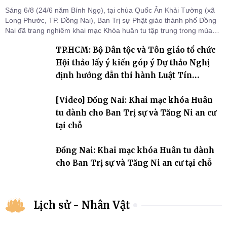
Sáng 6/8 (24/6 năm Bính Ngọ), tại chùa Quốc Ân Khải Tường (xã
Long Phước, TP. Đồng Nai), Ban Trị sự Phật giáo thành phố Đồng
Nai đã trang nghiêm khai mạc Khóa huân tu tập trung trong mùa
An cư kiết hạ Phật lịch 2570 dành cho chư Tăng hành giả an cư tại
TP.HCM: Bộ Dân tộc và Tôn giáo tổ chức
chỗ khu vực VII, VIII và trường hạ chùa Quốc Ân Khải Tường.
Hội thảo lấy ý kiến góp ý Dự thảo Nghị
định hướng dẫn thi hành Luật Tín
ngưỡng, tôn giáo
[Video] Đồng Nai: Khai mạc khóa Huân
tu dành cho Ban Trị sự và Tăng Ni an cư
tại chỗ
Đồng Nai: Khai mạc khóa Huân tu dành
cho Ban Trị sự và Tăng Ni an cư tại chỗ
Lịch sử - Nhân Vật