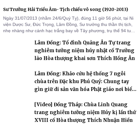
Sư Trưởng Hải Triều Âm- Tịch chiếu vô song (1920-2013)
Ngày 31/07/2013 (nhằm 24/6/Quý Tỵ), đúng 11 giờ 56 phút, tại Ni
viện Dược Sư, Đức Trọng, Lâm Đồng, Sư trưởng thu thần thị tịch,
nhẹ nhàng như cánh hạc trắng bay về Tây phương, trụ thế 94 tuổi
đời, 60 hạ lạp.
Lâm Đồng: Tổ đình Quảng Ân Tự trang
nghiêm tưởng niệm húy nhật cố Trưởng
lão Hòa thượng khai sơn Thích Hồng Ân
Lâm Đồng: Khảo cứu hệ thống 7 ngôi
chùa trên Đặc khu Phú Quý: Chung tay
gìn giữ di sản văn hóa Phật giáo nơi biển
đảo
[Video] Đồng Tháp: Chùa Linh Quang
trang nghiêm tưởng niệm Húy kị lần thứ
XVIII cố Hòa thượng Thích Nhuận Hiền