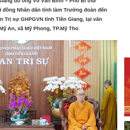
Giang do ông Võ Văn Bình – Phó Bí thư
ội đồng Nhân dân tỉnh làm Trưởng đoàn đến
 Trị sự GHPGVN tỉnh Tiền Giang, tại văn
 Mỹ An, xã Mỹ Phong, TP.Mỹ Tho
.