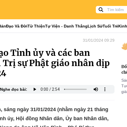
Bản
Đạo Và Đời
Từ Thiện
Tự Viện - Danh Thắng
Lịch Sử
Tuổi Trẻ
Kinh
31/01/2024 09:29
ạo Tỉnh ủy và các ban
 Trị sự Phật giáo nhân dịp
Đồ
24
ch
Sá
Tư
Nghe đọc bài:
gi
Khó
25
VI
, sáng ngày 31/01/2024 (nhằm ngày 21 tháng
nh ủy, Hội đồng Nhân dân, Ủy ban Nhân dân,