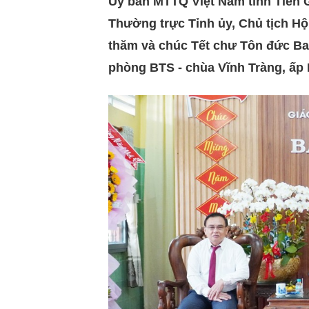
Ủy ban MTTQ Việt Nam tỉnh Tiền 
Thường trực Tỉnh ủy, Chủ tịch H
thăm và chúc Tết chư Tôn đức Ban
phòng BTS - chùa Vĩnh Tràng, ấp