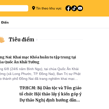
Tin theo khu vực
 Điển
Tiêu điểm
ng Nai: Khai mạc Khóa huân tu tập trung tại
ùa Quốc Ân Khải Tường
ng 6/8 (24/6 năm Bính Ngọ), tại chùa Quốc Ân Khải
ờng (xã Long Phước, TP. Đồng Nai), Ban Trị sự Phật
áo thành phố Đồng Nai đã trang nghiêm khai mạc
a huân tu tập trung trong mùa An cư kiết hạ Phật lịch
TP.HCM: Bộ Dân tộc và Tôn giáo
70 dành cho chư Tăng hành giả an cư tại chỗ khu vực
I, VIII và trường hạ chùa Quốc Ân Khải Tường.
tổ chức Hội thảo lấy ý kiến góp ý
Dự thảo Nghị định hướng dẫn
thi hành Luật Tín ngưỡng, tôn