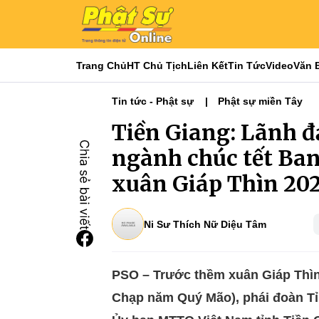
Trang Chủ
HT Chủ Tịch
Liên Kết
Tin Tức
Video
Văn 
Tin tức - Phật sự
Phật sự miền Tây
Tiền Giang: Lãnh đ
ngành chúc tết Ban
xuân Giáp Thìn 20
Ni Sư Thích Nữ Diệu Tâm
PSO – Trước thềm xuân Giáp Thìn
Chạp năm Quý Mão), phái đoàn Tỉ