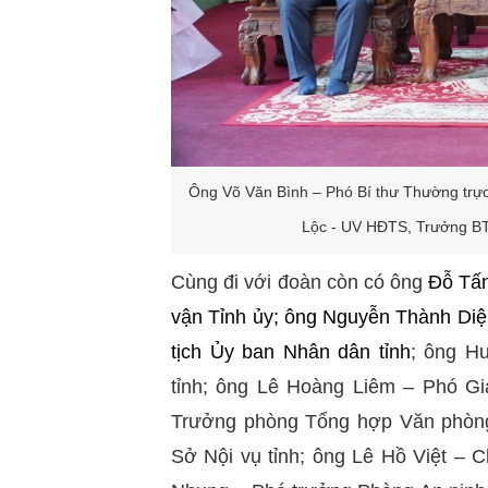
Ô
ng Võ Văn Bình – Phó Bí thư Thường trực
Lộc - UV HĐTS, Trưởng BT
Cùng đi với đoàn còn có ông
Đỗ Tấn
vận Tỉnh ủy; ông Nguyễn Thành Diệ
tịch Ủy ban Nhân dân tỉnh
; ông H
tỉnh; ông Lê Hoàng Liêm – Phó G
Trưởng phòng Tổng hợp Văn phòng 
Sở Nội vụ tỉnh; ông Lê Hồ Việt –