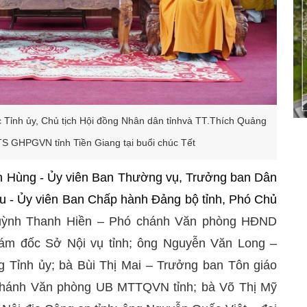
 Tỉnh ủy, Chủ tịch Hội đồng Nhân dân tỉnhvà TT.Thích Quảng
S GHPGVN tỉnh Tiền Giang tại buổi chúc Tết
 Hùng - Ủy viên Ban Thường vụ, Trưởng ban Dân
u - Ủy viên Ban Chấp hành Đảng bộ tỉnh, Phó Chủ
uỳnh Thanh Hiền – Phó chánh Văn phòng HĐND
iám đốc Sở Nội vụ tỉnh; ông Nguyễn Văn Long –
Tỉnh ủy; bà Bùi Thị Mai – Trưởng ban Tôn giáo
 Chánh Văn phòng UB MTTQVN tỉnh; bà Võ Thị Mỹ