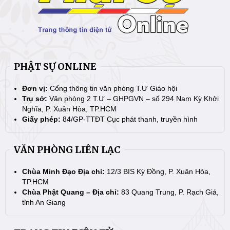
PHẬT SỰ ONLINE
Đơn vị:
Cổng thông tin văn phòng T.Ư Giáo hội
Trụ sở:
Văn phòng 2 T.Ư – GHPGVN – số 294 Nam Kỳ Khởi
Nghĩa, P. Xuân Hòa, TP.HCM
Giấy phép:
84/GP-TTĐT Cục phát thanh, truyền hình
VĂN PHÒNG LIÊN LẠC
Chùa Minh Đạo Địa chỉ:
12/3 BIS Kỳ Đồng, P. Xuân Hòa,
TP.HCM
Chùa Phật Quang – Địa chỉ:
83 Quang Trung, P. Rạch Giá,
tỉnh An Giang