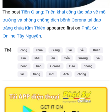
The post
Tiền Giang: Triển khai công tác bảo vệ môi
trường và phòng chống dịch bệnh Corona tại đạo
tràng chùa Kim Thiền
appeared first on
Phật Sự
Online Tây Nguyên
.
Thẻ:
công
chùa
Giang
tai
về
Thiền
Kim
khai
Tiền
triển
trường
và
bệnh
bào
Corona
Dao
phóng
tác
tràng
mới
đích
chống