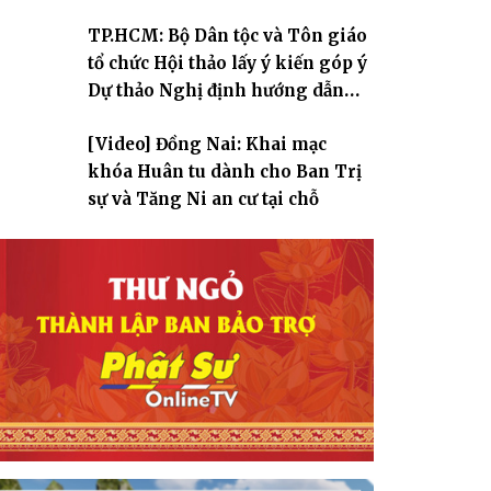
TP.HCM: Bộ Dân tộc và Tôn giáo
tổ chức Hội thảo lấy ý kiến góp ý
Dự thảo Nghị định hướng dẫn
thi hành Luật Tín ngưỡng, tôn
[Video] Đồng Nai: Khai mạc
giáo
khóa Huân tu dành cho Ban Trị
sự và Tăng Ni an cư tại chỗ