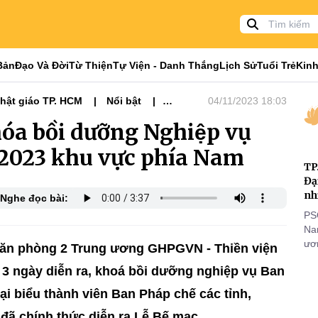
Bản
Đạo Và Đời
Từ Thiện
Tự Viện - Danh Thắng
Lịch Sử
Tuổi Trẻ
Kinh
hật giáo TP. HCM
Nổi bật
04/11/2023 18:03
óa bồi dưỡng Nghiệp vụ
2023 khu vực phía Nam
TP
Đạ
nh
Nghe đọc bài:
PS
Nam
ươn
 Văn phòng 2 Trung ương GHPGVN - Thiền viện
nhằ
3 ngày diễn ra, khoá bồi dưỡng nghiệp vụ Ban
gi
i biểu thành viên Ban Pháp chế các tỉnh,
đã chính thức diễn ra Lễ Bế mạc.