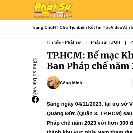
Trang Chủ
HT Chủ Tịch
Liên Kết
Tin Tức
Video
Văn 
Tin tức - Phật sự
Phật sự TƯGH
P
Tiêu điểm
Ban Pháp chế
TP.HCM: Bế mạc Kh
Ban Pháp chế năm 
Công Minh
Sáng ngày 04/11/2023, tại trụ sở
Quảng Đức (Quận 3, TP.HCM) sau 
Pháp chế năm 2023 với hơn 300 đạ
thành khu vực phía Nam tham dự 