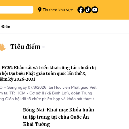
Tin theo khu vực
 Điển
Tiêu điểm
. HCM: Khảo sát và triển khai công tác chuẩn bị
i hội Đại biểu Phật giáo toàn quốc lần thứ X,
iệm kỳ 2026-2031
O – Sáng ngày 07/8/2026, tại Học viện Phật giáo Việt
 tại TP. HCM - Cơ sở II (xã Bình Lợi), đoàn Trung
g Giáo hội đã tổ chức phiên họp và khảo sát thực tế
m triển khai công tác chuẩn bị Đại hội Đại biểu Phật
Đồng Nai: Khai mạc Khóa huân
áo toàn quốc lần thứ X, nhiệm kỳ 2026-2031.
tu tập trung tại chùa Quốc Ân
Khải Tường